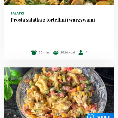
SAŁATKI
Prosta sałatka z tortellini i warzywami
30 min.
2826 kcal
4
WIDEO