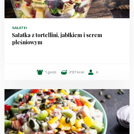
SAŁATKI
Sałatka z tortellini, jabłkiem i serem
pleśniowym
1 godz.
2121 kcal
6