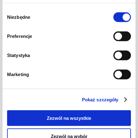
Wybór
Niezbędne
zgody
Preferencje
Statystyka
SAŁATKI
Sałatka z kurczakiem, tortellini i suszonymi
pomidorami
Marketing
Pokaż szczegóły
30 min.
1836 kcal
6
Zezwól na wszystkie
Zezwól na wybór