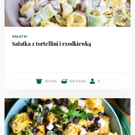
SAŁATKI
Sałatka z tortellini i rzodkiewką
30 min.
1253 kcal
5