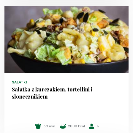
SAŁATKI
Sałatka z kurczakiem, tortellini i
słonecznikiem
30 min.
2888 kcal
6