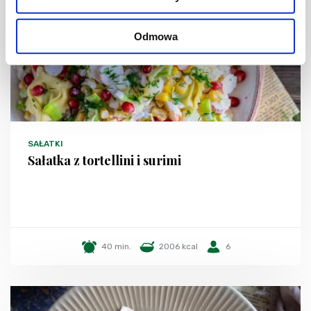
Odmowa
SAŁATKI
Sałatka z tortellini i surimi
40 min.
2006 kcal
6