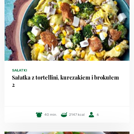
SAŁATKI
Sałatka z tortellini, kurczakiem i brokułem
2
40 min.
2147 kcal
6