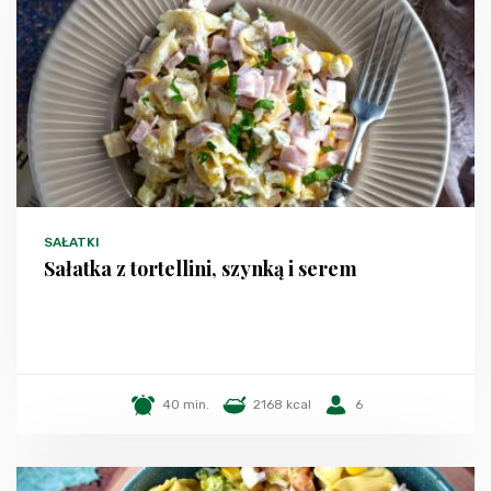
SAŁATKI
Sałatka z tortellini, szynką i serem
40 min.
2168 kcal
6