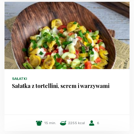
SAŁATKI
Sałatka z tortellini, serem i warzywami
15 min.
2255 kcal
6