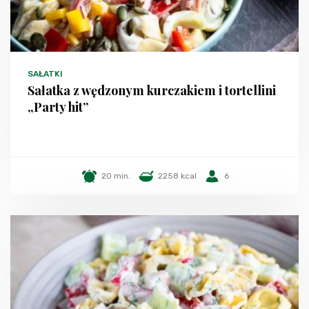
SAŁATKI
Sałatka z wędzonym kurczakiem i tortellini
„Party hit”
20 min.
2258 kcal
6