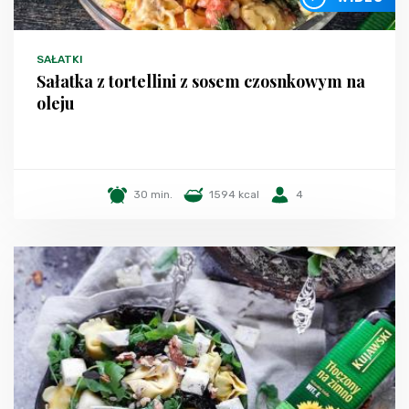
SAŁATKI
Sałatka z tortellini z sosem czosnkowym na
oleju
30 min.
1594 kcal
4