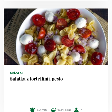
SAŁATKI
Sałatka z tortellini i pesto
30 min.
1739 kcal
4