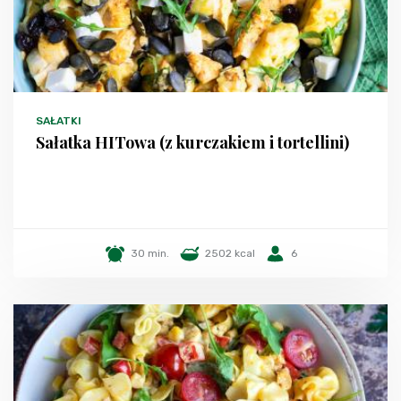
SAŁATKI
Sałatka HITowa (z kurczakiem i tortellini)
30 min.
2502 kcal
6