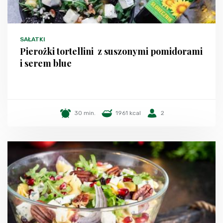
SAŁATKI
Pierożki tortellini z suszonymi pomidorami
i serem blue
30 min.
1961 kcal
2