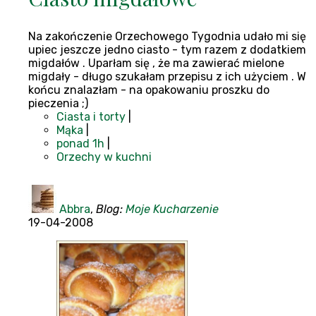
Na zakończenie Orzechowego Tygodnia udało mi się
upiec jeszcze jedno ciasto - tym razem z dodatkiem
migdałów . Uparłam się , że ma zawierać mielone
migdały - długo szukałam przepisu z ich użyciem . W
końcu znalazłam - na opakowaniu proszku do
pieczenia ;)
Ciasta i torty
|
Mąka
|
ponad 1h
|
Orzechy w kuchni
Abbra
,
Blog:
Moje Kucharzenie
19-04-2008