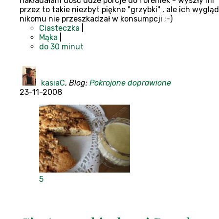
nakładałam dość duże porcje do foremek - wyszły mi
przez to takie niezbyt piękne "grzybki" , ale ich wygląd
nikomu nie przeszkadzał w konsumpcji ;-)
Ciasteczka
|
Mąka
|
do 30 minut
kasiaC
,
Blog:
Pokrojone doprawione
23-11-2008
5