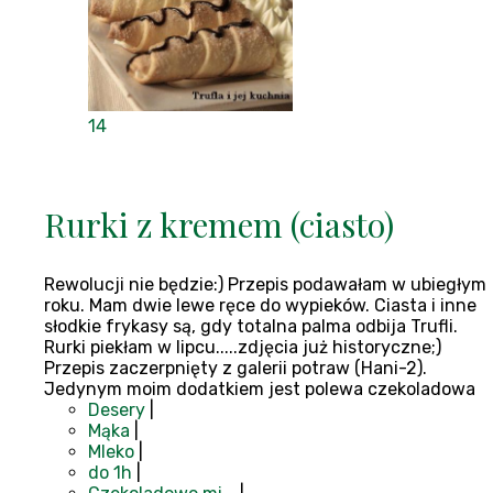
14
Rurki z kremem (ciasto)
Rewolucji nie będzie:) Przepis podawałam w ubiegłym
roku. Mam dwie lewe ręce do wypieków. Ciasta i inne
słodkie frykasy są, gdy totalna palma odbija Trufli.
Rurki piekłam w lipcu.....zdjęcia już historyczne;)
Przepis zaczerpnięty z galerii potraw (Hani-2).
Jedynym moim dodatkiem jest polewa czekoladowa
Desery
|
Mąka
|
Mleko
|
do 1h
|