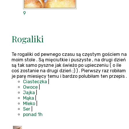
9
Rogaliki
Te rogaliki od pewnego czasu są częstym gościem na
moim stole . Są mięciutkie i puszyste , na drugi dzień
są tak samo pyszne jak świeżo po upieczeniu ( o ile
coś zostanie na drugi dzień ;) ) . Pierwszy raz robiłam
je parę miesięcy temu i bardzo polubiłam ten przepis .
Ciasteczka
|
Owoce
|
Jajka
|
Mąka
|
Mleko
|
Ser
|
ponad 1h