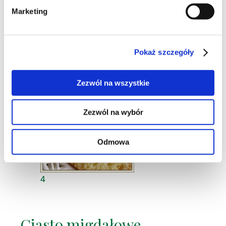
Marketing
Abbra
,
Blog:
Moje Kucharzenie
16-11-2008
Pokaż szczegóły
Zezwól na wszystkie
Zezwól na wybór
Odmowa
4
Ciasto migdałowe