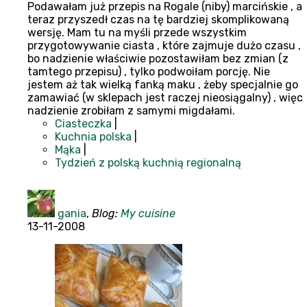
Podawałam już przepis na Rogale (niby) marcińskie , a
teraz przyszedł czas na tę bardziej skomplikowaną
wersję. Mam tu na myśli przede wszystkim
przygotowywanie ciasta , które zajmuje dużo czasu ,
bo nadzienie właściwie pozostawiłam bez zmian (z
tamtego przepisu) , tylko podwoiłam porcję. Nie
jestem aż tak wielką fanką maku , żeby specjalnie go
zamawiać (w sklepach jest raczej nieosiągalny) , więc
nadzienie zrobiłam z samymi migdałami.
Ciasteczka
|
Kuchnia polska
|
Mąka
|
Tydzień z polską kuchnią regionalną
gania
,
Blog:
My cuisine
13-11-2008