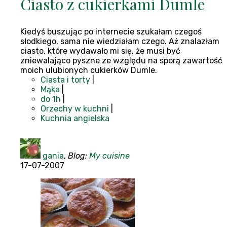
Ciasto z cukierkami Dumle
Kiedyś buszując po internecie szukałam czegoś
słodkiego, sama nie wiedziałam czego. Aż znalazłam
ciasto, które wydawało mi się, że musi być
zniewalająco pyszne ze względu na sporą zawartość
moich ulubionych cukierków Dumle.
Ciasta i torty
|
Mąka
|
do 1h
|
Orzechy w kuchni
|
Kuchnia angielska
gania
,
Blog:
My cuisine
17-07-2007