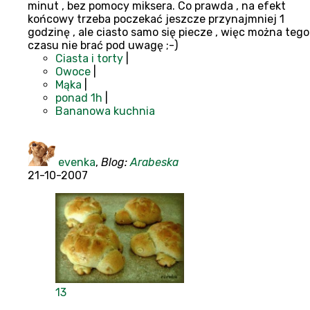
minut , bez pomocy miksera. Co prawda , na efekt
końcowy trzeba poczekać jeszcze przynajmniej 1
godzinę , ale ciasto samo się piecze , więc można tego
czasu nie brać pod uwagę ;-)
Ciasta i torty
|
Owoce
|
Mąka
|
ponad 1h
|
Bananowa kuchnia
evenka
,
Blog:
Arabeska
21-10-2007
13