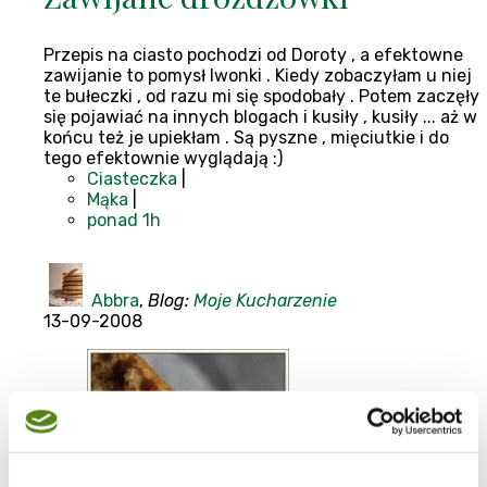
Przepis na ciasto pochodzi od Doroty , a efektowne
zawijanie to pomysł Iwonki . Kiedy zobaczyłam u niej
te bułeczki , od razu mi się spodobały . Potem zaczęły
się pojawiać na innych blogach i kusiły , kusiły ... aż w
końcu też je upiekłam . Są pyszne , mięciutkie i do
tego efektownie wyglądają :)
Ciasteczka
|
Mąka
|
ponad 1h
Abbra
,
Blog:
Moje Kucharzenie
13-09-2008