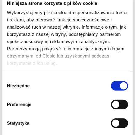
Niniejsza strona korzysta z plików cookie
Wykorzystujemy pliki cookie do spersonalizowania treści
i reklam, aby oferować funkcje społecznościowe i
analizować ruch w naszej witrynie. Informacje o tym, jak
korzystasz z naszej witryny, udostępniamy partnerom
6
społecznościowym, reklamowym i analitycznym.
Partnerzy mogą połączyć te informacje z innymi danymi
otrzymanymi od Ciebie lub uzyskanymi podczas
Ciasteczka bananowe
korzystania z ich usług.
Wybór
Bardzo aromatyczne , z piernikową nutką - takie są
Niezbędne
zgody
bananowe ciasteczka , na które przepis znalazłam na
stronie Simple Recipes . Okazało się , że chlebek
bananowy i mufinki nie są jedynymi wypiekami z
Preferencje
dodatkiem bananów ;-)
Ciasteczka
|
Jajka
|
do 1h
|
Statystyka
Bananowa kuchnia