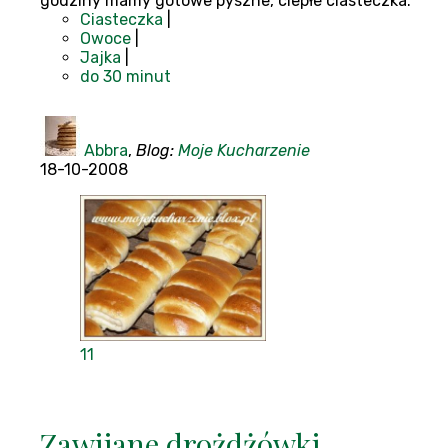
godziny mamy gotowe pyszne, ciepłe ciasteczka.
Ciasteczka
|
Owoce
|
Jajka
|
do 30 minut
Abbra
,
Blog:
Moje Kucharzenie
18-10-2008
11
Zawijane drożdżówki