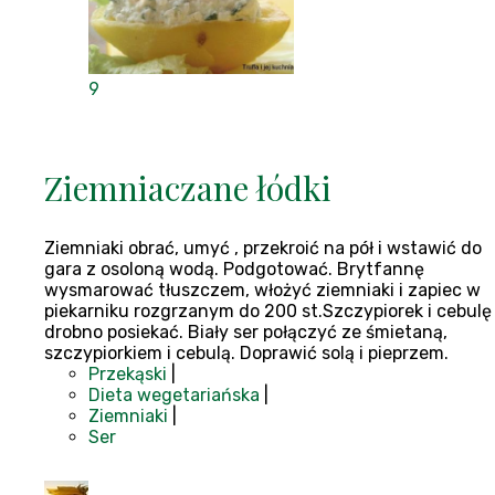
9
Ziemniaczane łódki
Ziemniaki obrać, umyć , przekroić na pół i wstawić do
gara z osoloną wodą. Podgotować. Brytfannę
wysmarować tłuszczem, włożyć ziemniaki i zapiec w
piekarniku rozgrzanym do 200 st.Szczypiorek i cebulę
drobno posiekać. Biały ser połączyć ze śmietaną,
szczypiorkiem i cebulą. Doprawić solą i pieprzem.
Przekąski
|
Dieta wegetariańska
|
Ziemniaki
|
Ser