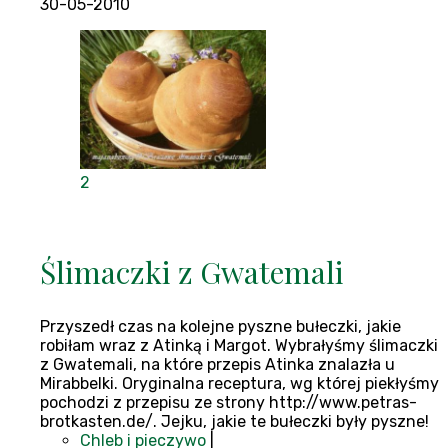
30-05-2010
2
Ślimaczki z Gwatemali
Przyszedł czas na kolejne pyszne bułeczki, jakie
robiłam wraz z Atinką i Margot. Wybrałyśmy ślimaczki
z Gwatemali, na które przepis Atinka znalazła u
Mirabbelki. Oryginalna receptura, wg której piekłyśmy
pochodzi z przepisu ze strony http://www.petras-
brotkasten.de/. Jejku, jakie te bułeczki były pyszne!
Chleb i pieczywo
|