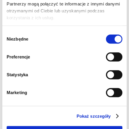
Partnerzy mogą połączyć te informacje z innymi danymi
otrzymanymi od Ciebie lub uzyskanymi podczas
katarzyna_sar@gazeta.pl
,
Blog:
Kuchnia na 5
korzystania z ich usług.
22-04-2010
Wybór
Niezbędne
zgody
Preferencje
85
Statystyka
Marketing
Surówka marchewkowa z
czosnkiem
Pokaż szczegóły
Prosta i zdrowa surówka marchewkowa z sosem