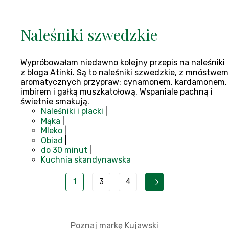
Naleśniki szwedzkie
Wypróbowałam niedawno kolejny przepis na naleśniki
z bloga Atinki. Są to naleśniki szwedzkie, z mnóstwem
aromatycznych przypraw: cynamonem, kardamonem,
imbirem i gałką muszkatołową. Wspaniale pachną i
świetnie smakują.
Naleśniki i placki
|
Mąka
|
Mleko
|
Obiad
|
do 30 minut
|
Kuchnia skandynawska
1
3
4
Poznaj markę Kujawski