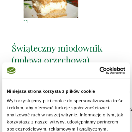
11
Świąteczny miodownik
(polewa orzechowa)
Dziś przedstawiam kolejny pyszny wypiek, jaki gościł
na naszym świątecznym stole. Był to miodownik
wykonany wg przepisu Agnieszki z Kuchni nad
Niniejsza strona korzysta z plików cookie
Atlantykiem. Miodownik wyszedł po prostu wspaniały!
Przepyszne, pachnące miodem ciasto, wspaniały
Wykorzystujemy pliki cookie do spersonalizowania treści
grysikowy krem i ta polewa orzechowo -
i reklam, aby oferować funkcje społecznościowe i
miodowa...mmm... pyszności! Ciasto najlepiej wykonać
analizować ruch w naszej witrynie. Informacje o tym, jak
kilka dni wcześniej, warstwy zmiękną i zwilgotnieją.
Wspaniałe, serdecznie polecam nie tylko od święta.
korzystasz z naszej witryny, udostępniamy partnerom
Ciasta i torty
społecznościowym, reklamowym i analitycznym.