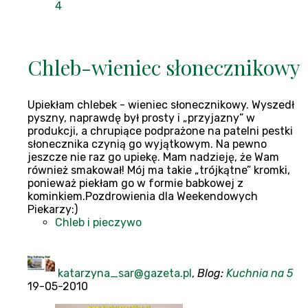
4
Chleb-wieniec słonecznikowy
Upiekłam chlebek - wieniec słonecznikowy. Wyszedł
pyszny, naprawdę był prosty i „przyjazny” w
produkcji, a chrupiące podprażone na patelni pestki
słonecznika czynią go wyjątkowym. Na pewno
jeszcze nie raz go upiekę. Mam nadzieję, że Wam
również smakował! Mój ma takie „trójkątne” kromki,
ponieważ piekłam go w formie babkowej z
kominkiem.Pozdrowienia dla Weekendowych
Piekarzy:)
Chleb i pieczywo
katarzyna_sar@gazeta.pl
,
Blog:
Kuchnia na 5
19-05-2010