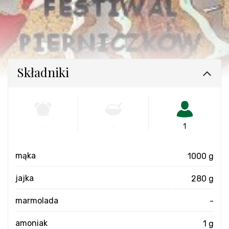
Składniki
-
-
1
mąka
1000 g
jajka
280 g
marmolada
-
amoniak
1 g