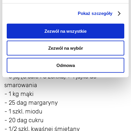
Pokaż szczegóły
Zezwól na wszystkie
Zezwól na wybór
Odmowa
Składniki:
- 6 jaj (3 całe i 3 żółtka) + 1 jajko do
smarowania
- 1 kg mąki
- 25 dag margaryny
- 1 szkl. miodu
- 20 dag cukru
- 1/2 szkl. kwaśnej śmietany