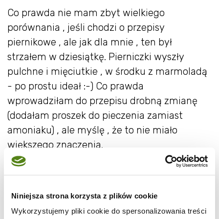
Co prawda nie mam zbyt wielkiego
porównania , jeśli chodzi o przepisy
piernikowe , ale jak dla mnie , ten był
strzałem w dziesiątkę. Pierniczki wyszły
pulchne i mięciutkie , w środku z marmoladą
- po prostu ideał :-) Co prawda
wprowadziłam do przepisu drobną zmianę
(dodałam proszek do pieczenia zamiast
amoniaku) , ale myślę , że to nie miało
większego znaczenia.
I jeszcze jedno... pierniczki można zrobić tuż
przed świętami , ponieważ ciasto nie musi
Niniejsza strona korzysta z plików cookie
długo leżakować , wystarczy kilka godzin :-)
Wykorzystujemy pliki cookie do spersonalizowania treści