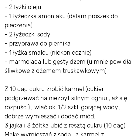
- 2 łyżki oleju
- 1 łyżeczka amoniaku (dałam proszek do
pieczenia)
- 2 łyżeczki sody
- przyprawa do piernika
- 1 łyżka smalcu (niekoniecznie)
- marmolada lub gęsty dżem (u mnie powidła
śliwkowe z dżemem truskawkowym)
Z 10 dag cukru zrobić karmel (cukier
podgrzewać na niezbyt silnym ogniu , aż się
rozpuści) , wlać ok. 1/2 szkl. gorącej wody ,
dobrze wymieszać i dodać miód.
3 jajka i 3 żółtka ubić z resztą cukru (10 dag).
Mąkę wymieszać z sodą , a karmel z