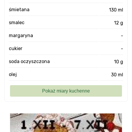
śmietana
130 ml
smalec
12 g
margaryna
-
cukier
-
soda oczyszczona
10 g
olej
30 ml