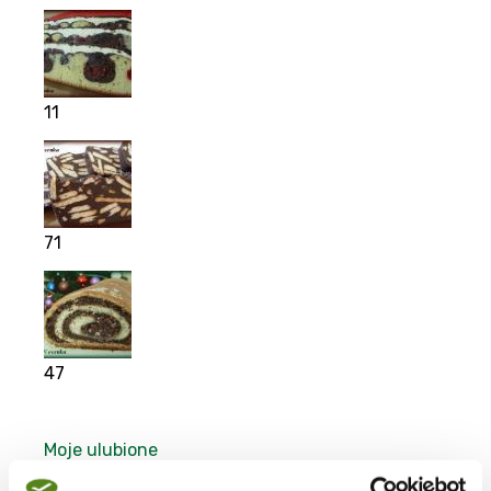
11
71
47
Moje ulubione