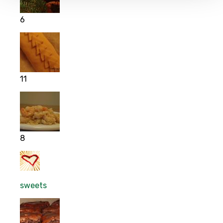
6
11
8
sweets