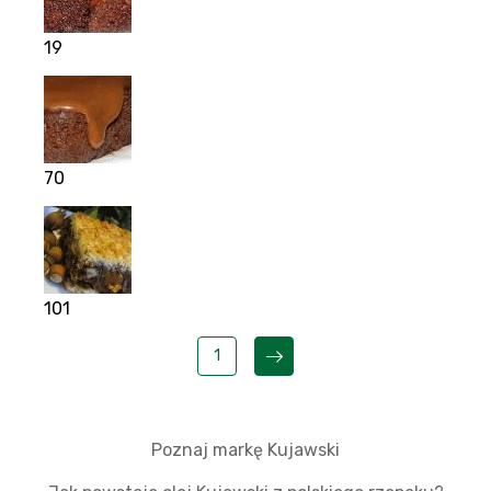
19
70
101
1
Poznaj markę Kujawski