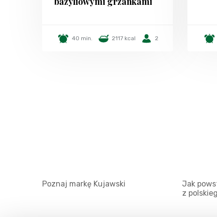
bazyliowymi grzankami
40 min.
2117 kcal
2
Poznaj markę Kujawski
Jak powst
z polskie