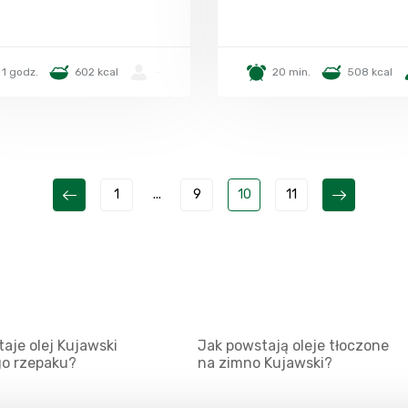
1 godz.
602 kcal
-
20 min.
508 kcal
1
...
9
10
11
aje olej Kujawski
Jak powstają oleje tłoczone
go rzepaku?
na zimno Kujawski?