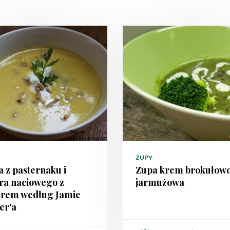
ZUPY
 z pasternaku i
Zupa krem brokułowo
ra naciowego z
jarmużowa
irem według Jamie
er'a