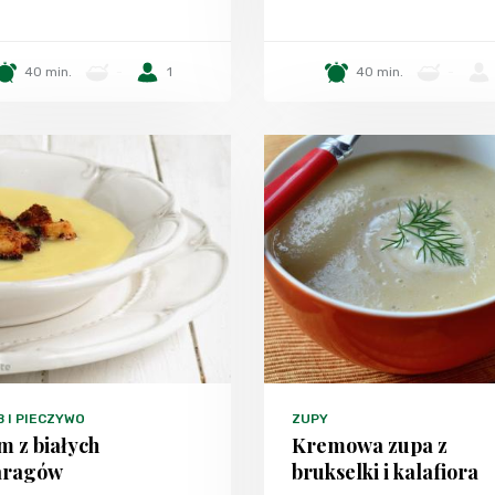
40 min.
-
1
40 min.
-
 I PIECZYWO
ZUPY
 z białych
Kremowa zupa z
aragów
brukselki i kalafiora