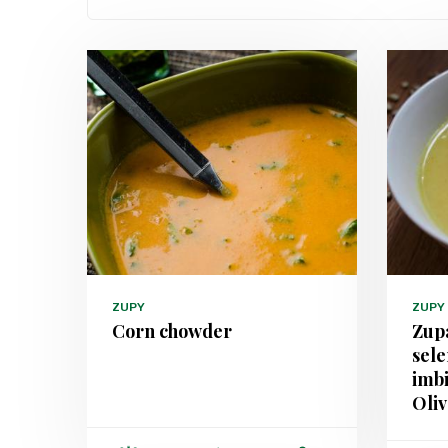
ZUPY
ZUPY
Corn chowder
Zupa
sele
imb
Oliv