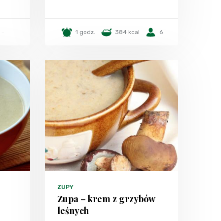
-
1 godz.
384 kcal
6
ZUPY
Zupa – krem z grzybów
leśnych