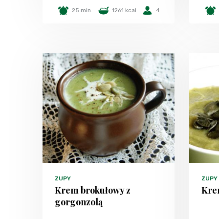
25 min.
1261 kcal
4
ZUPY
ZUPY
Krem brokułowy z
Kre
gorgonzolą