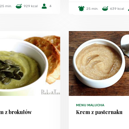
25 min.
929 kcal
4
25 min.
639 kcal
MENU MALUCHA
m z brokułów
Krem z pasternaku