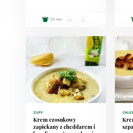
25 min.
-
-
ZUPY
CHLEB
Krem czosnkowy
Krem
zapiekany z cheddarem i
szp