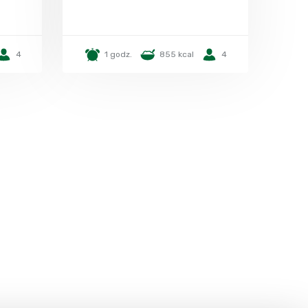
4
1 godz.
855 kcal
4