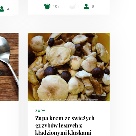
40 min.
-
8
4
ZUPY
Zupa krem ze świeżych
grzybów leśnych z
kładzionymi kluskami