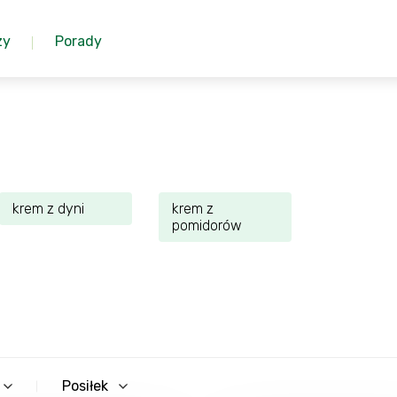
zy
Porady
krem z dyni
krem z
pomidorów
Posiłek