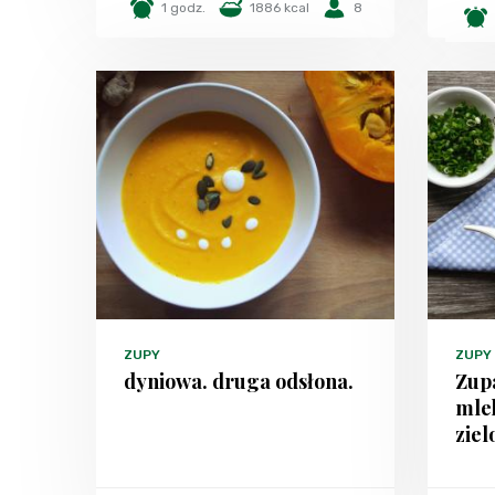
1 godz.
1886 kcal
8
ZUPY
ZUPY
dyniowa. druga odsłona.
Zup
mle
ziel