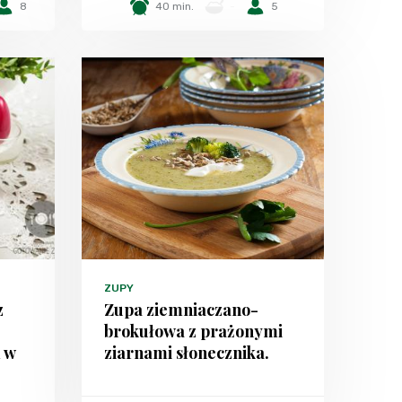
8
40 min.
-
5
ZUPY
z
Zupa ziemniaczano-
brokułowa z prażonymi
 w
ziarnami słonecznika.