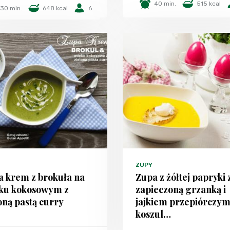
40 min.
515 kcal
30 min.
648 kcal
6
ZUPY
a krem z brokuła na
Zupa z żółtej papryki 
ku kokosowym z
zapieczoną grzanką i
oną pastą curry
jajkiem przepiórczym
koszul…