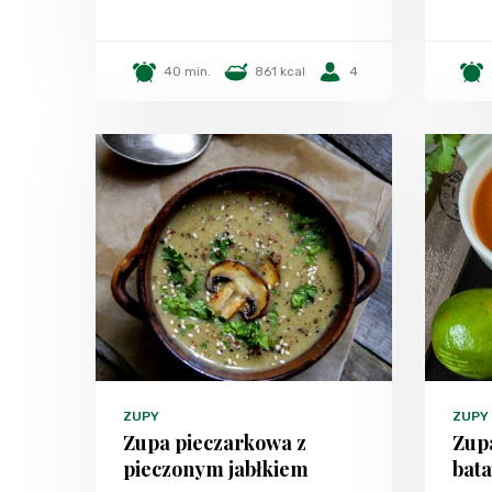
40 min.
861 kcal
4
ZUPY
ZUPY
Zupa pieczarkowa z
Zup
pieczonym jabłkiem
bat