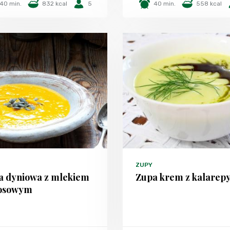
40 min.
832 kcal
5
40 min.
558 kcal
ZUPY
a dyniowa z mlekiem
Zupa krem z kalarep
osowym