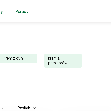
zy
Porady
krem z dyni
krem z
pomidorów
Posiłek