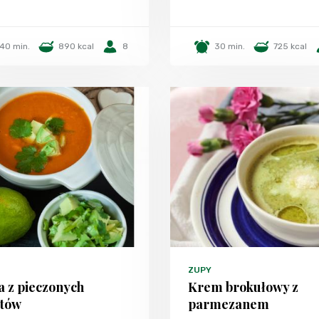
40 min.
890 kcal
8
30 min.
725 kcal
ZUPY
a z pieczonych
Krem brokułowy z
atów
parmezanem