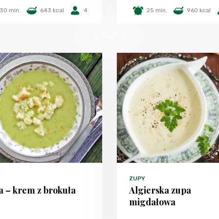
30 min.
643 kcal
4
25 min.
960 kcal
ZUPY
a – krem z brokuła
Algierska zupa
migdałowa