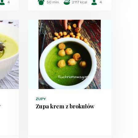
4
50 min.
2117 kcal
4
ZUPY
y
Zupa krem z brokułów