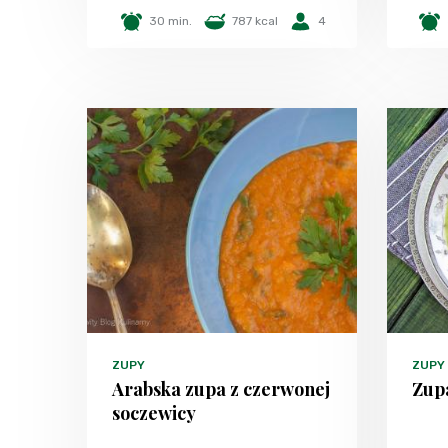
30 min.
787 kcal
4
ZUPY
ZUPY
Arabska zupa z czerwonej
Zup
soczewicy