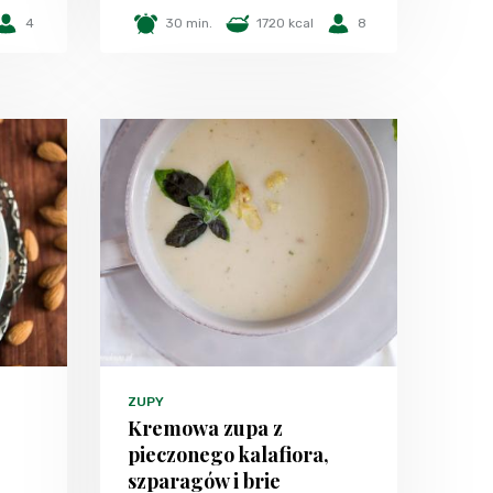
4
30 min.
1720 kcal
8
ZUPY
Kremowa zupa z
pieczonego kalafiora,
szparagów i brie