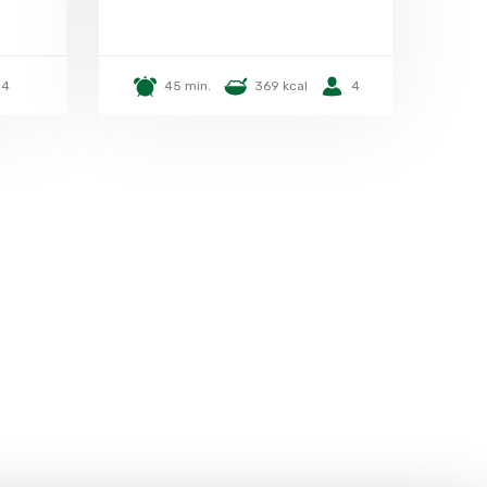
4
45 min.
369 kcal
4