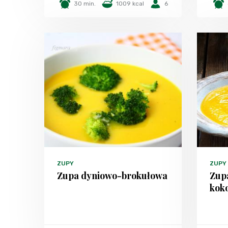
30 min.
1009 kcal
6
ZUPY
ZUPY
Zupa dyniowo-brokułowa
Zup
kok