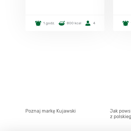
1 godz.
800 kcal
4
Poznaj markę Kujawski
Jak powst
z polskie