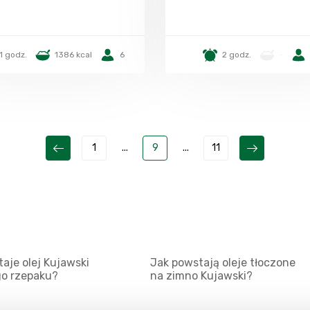
1 godz.
1386 kcal
6
2 godz.
-
1
...
9
...
11
aje olej Kujawski
Jak powstają oleje tłoczone
go rzepaku?
na zimno Kujawski?