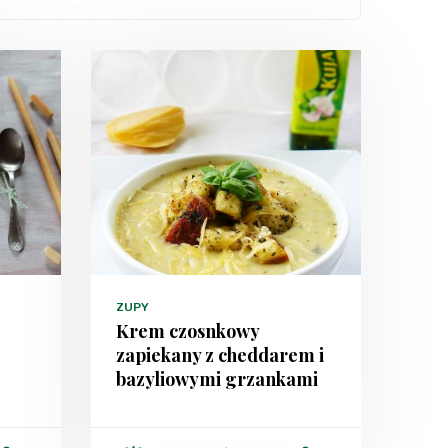
ZUPY
Krem czosnkowy
zapiekany z cheddarem i
bazyliowymi grzankami