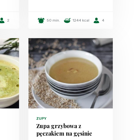
2
50 min.
1244 kcal
4
ZUPY
Zupa grzybowa z
pęczakiem na gęsinie