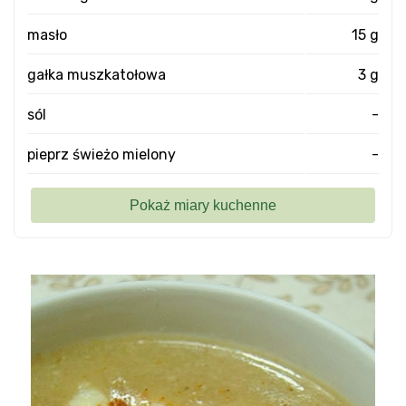
masło
15 g
gałka muszkatołowa
3 g
sól
-
pieprz świeżo mielony
-