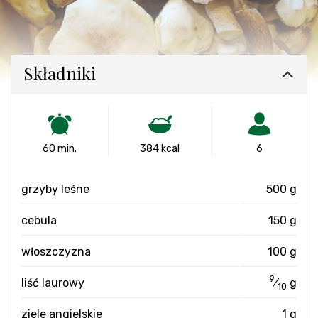
Składniki
60 min.
384 kcal
6
grzyby leśne
500 g
cebula
150 g
włoszczyzna
100 g
9
liść laurowy
⁄
g
10
ziele angielskie
1 g