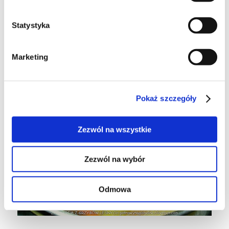
Statystyka
Posoliłam do smaku i gotowałam aż warzywa
były miękkie.
Marketing
Pokaż szczegóły
Zezwól na wszystkie
Zezwól na wybór
Odmowa