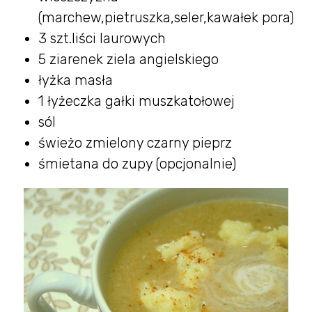
(marchew,pietruszka,seler,kawałek pora)
3 szt.liści laurowych
5 ziarenek ziela angielskiego
łyżka masła
1 łyżeczka gałki muszkatołowej
sól
świeżo zmielony czarny pieprz
śmietana do zupy (opcjonalnie)