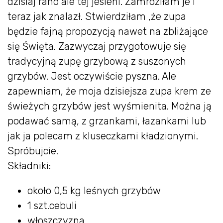
dzisiaj rano ale tej jesieni. Zamroziłam je i
teraz jak znalazł. Stwierdziłam ,że zupa
będzie fajną propozycją nawet na zbliżające
się Święta. Zazwyczaj przygotowuje się
tradycyjną zupę grzybową z suszonych
grzybów. Jest oczywiście pyszna. Ale
zapewniam, że moja dzisiejsza zupa krem ze
świeżych grzybów jest wyśmienita. Można ją
podawać samą, z grzankami, łazankami lub
jak ja polecam z kluseczkami kładzionymi.
Spróbujcie.
Składniki:
około 0,5 kg leśnych grzybów
1 szt.cebuli
włoszczyzna