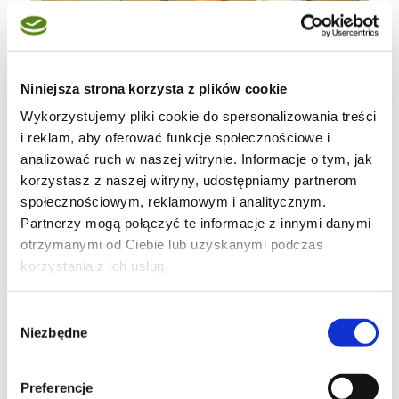
Pokroiłam ją na mniejsze kawałki.
Niniejsza strona korzysta z plików cookie
Przełożyłam do garnka z wodą wraz z liśćmi
Wykorzystujemy pliki cookie do spersonalizowania treści
laurowymi i zielem angielskim.
i reklam, aby oferować funkcje społecznościowe i
analizować ruch w naszej witrynie. Informacje o tym, jak
korzystasz z naszej witryny, udostępniamy partnerom
społecznościowym, reklamowym i analitycznym.
Partnerzy mogą połączyć te informacje z innymi danymi
otrzymanymi od Ciebie lub uzyskanymi podczas
korzystania z ich usług.
Wybór
Niezbędne
zgody
Preferencje