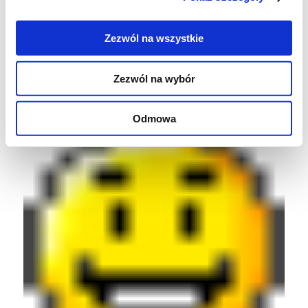
wody.
Doskonale smakuje z grzankami lub
Zezwól na wszystkie
groszkiem ptysiowym.
Zezwól na wybór
SMACZNEGO
Odmowa