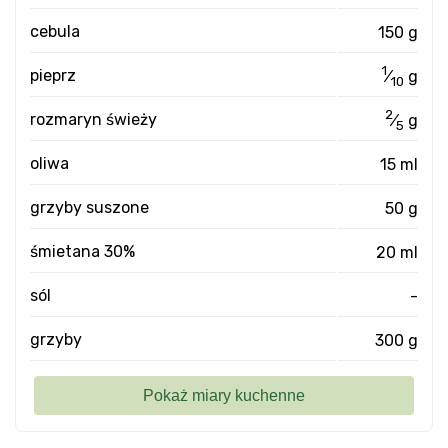
cebula
150 g
1
pieprz
⁄
g
10
2
rozmaryn świeży
⁄
g
5
oliwa
15 ml
grzyby suszone
50 g
śmietana 30%
20 ml
sól
-
grzyby
300 g