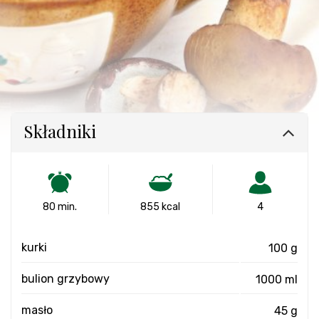
Składniki
80 min.
855 kcal
4
kurki
100 g
bulion grzybowy
1000 ml
masło
45 g