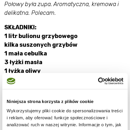
Połowy była zupa. Aromatyczna, kremowa i
delikatna. Polecam.
SKŁADNIKI:
1 litr bulionu grzybowego
kilka suszonych grzybów
1 mała cebulka
3 łyżki masła
1 łyżka oliwy
100 g kurek
300 g grzybów leśnych
kilka listków świeżego rozmarynu
Niniejsza strona korzysta z plików cookie
sól i pieprz
Wykorzystujemy pliki cookie do spersonalizowania treści
kilka łyżek słodkiej śmietanki
i reklam, aby oferować funkcje społecznościowe i
analizować ruch w naszej witrynie. Informacje o tym, jak
Suszone grzyby zalej 1/2 szklanki gorącej