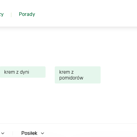
zy
Porady
krem z dyni
krem z
pomidorów
Posiłek