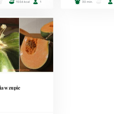
-
1556 kcal
1
30 min.
-
a w zupie