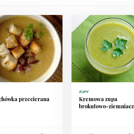
ZUPY
chówka przecierana
Kremowa zupa
brokułowo-ziemniac