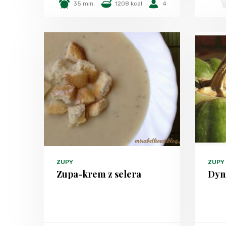
35 min.
1208 kcal
4
ZUPY
ZUPY
Zupa-krem z selera
Dyni