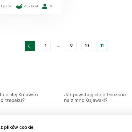
1 godz.
657 kcal
9
1
...
9
10
11
aje olej Kujawski
Jak powstają oleje tłoczone
go rzepaku?
na zimno Kujawski?
 z plików cookie