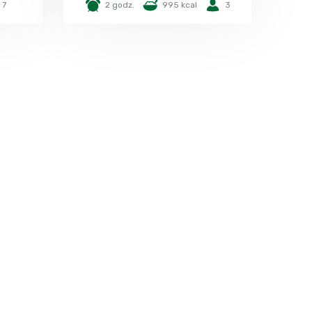
7
2 godz.
995 kcal
3