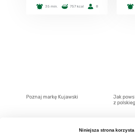
35 min.
757 kcal
8
Poznaj markę Kujawski
Jak powst
z polskie
Niniejsza strona korzysta