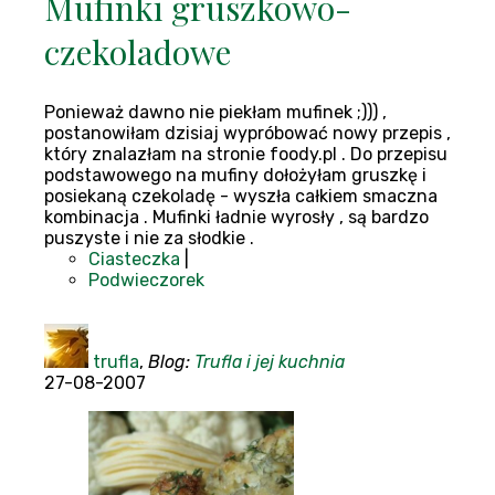
Mufinki gruszkowo-
czekoladowe
Ponieważ dawno nie piekłam mufinek ;))) ,
postanowiłam dzisiaj wypróbować nowy przepis ,
który znalazłam na stronie foody.pl . Do przepisu
podstawowego na mufiny dołożyłam gruszkę i
posiekaną czekoladę - wyszła całkiem smaczna
kombinacja . Mufinki ładnie wyrosły , są bardzo
puszyste i nie za słodkie .
Ciasteczka
|
Podwieczorek
trufla
,
Blog:
Trufla i jej kuchnia
27-08-2007