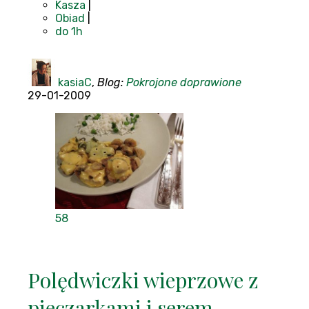
Kasza
|
Obiad
|
do 1h
kasiaC
,
Blog:
Pokrojone doprawione
29-01-2009
58
Polędwiczki wieprzowe z
pieczarkami i serem