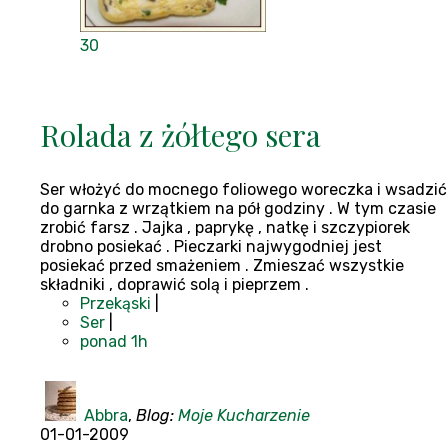
30
Rolada z żółtego sera
Ser włożyć do mocnego foliowego woreczka i wsadzić
do garnka z wrzątkiem na pół godziny . W tym czasie
zrobić farsz . Jajka , paprykę , natkę i szczypiorek
drobno posiekać . Pieczarki najwygodniej jest
posiekać przed smażeniem . Zmieszać wszystkie
składniki , doprawić solą i pieprzem .
Przekąski
|
Ser
|
ponad 1h
Abbra
,
Blog:
Moje Kucharzenie
01-01-2009