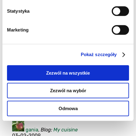
Statystyka
17
Marketing
Babeczki śmietankowe
Pokaż szczegóły
Nie ma serca jest babeczka;) Dla wszystkich, którzy
nie lubią czekolady, dzisiejszego święta,
pochmurnego nieba, deszczowej pogody i sąsiada
Zezwól na wszystkie
podglądacza:))))
Ciasteczka
|
Owoce
|
Zezwól na wybór
Mąka
|
ponad 1h
|
Malinowa słodycz
Odmowa
gania
,
Blog:
My cuisine
03-02-2009