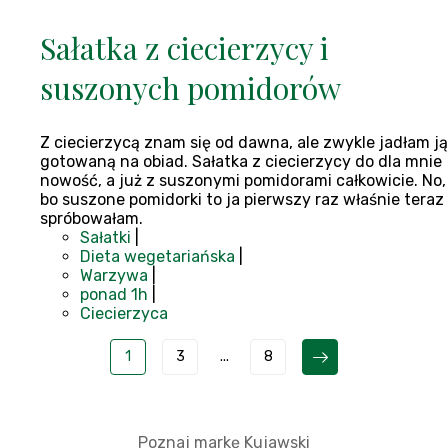
Sałatka z ciecierzycy i
suszonych pomidorów
Z ciecierzycą znam się od dawna, ale zwykle jadłam ją
gotowaną na obiad. Sałatka z ciecierzycy do dla mnie
nowość, a już z suszonymi pomidorami całkowicie. No,
bo suszone pomidorki to ja pierwszy raz właśnie teraz
spróbowałam.
Sałatki
|
Dieta wegetariańska
|
Warzywa
|
ponad 1h
|
Ciecierzyca
1
3
...
8
Poznaj markę Kujawski