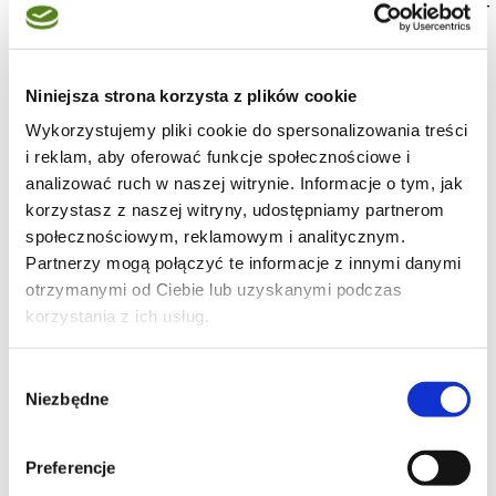
To moja szósta propozycja - tym razem sylwestrowo-
noworoczna , bo paszteciki upiekłam specjalnie na
Sylwestra . Podane z gorącym czerwonym
barszczykiem są po prostu pyszne ! Kruche , z
pieczarkowo-cebulowym farszem są świetną
Niniejsza strona korzysta z plików cookie
przekąską na karnawałową zabawę . Skorzystałam z
Wykorzystujemy pliki cookie do spersonalizowania treści
przepisu podanego przez Krystynę na forum cincin .
Przekąski
|
i reklam, aby oferować funkcje społecznościowe i
Mąka
|
analizować ruch w naszej witrynie. Informacje o tym, jak
Grzyby
|
korzystasz z naszej witryny, udostępniamy partnerom
ponad 1h
|
społecznościowym, reklamowym i analitycznym.
Grzyby - inspiracje kulinarne
|
Wigilia tradycyjnie
Partnerzy mogą połączyć te informacje z innymi danymi
otrzymanymi od Ciebie lub uzyskanymi podczas
korzystania z ich usług.
trufla
,
Blog:
Trufla i jej kuchnia
14-02-2007
Wybór
Niezbędne
zgody
Preferencje