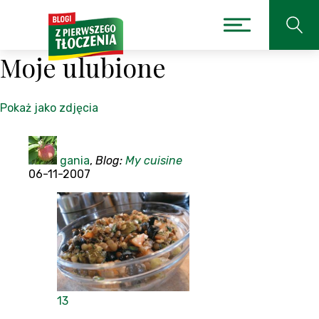
Moje ulubione
Pokaż jako zdjęcia
gania
,
Blog:
My cuisine
06-11-2007
13