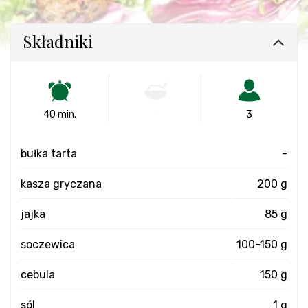
Składniki
40 min.
-
3
bułka tarta
-
kasza gryczana
200 g
jajka
85 g
soczewica
100-150 g
cebula
150 g
sól
1 g