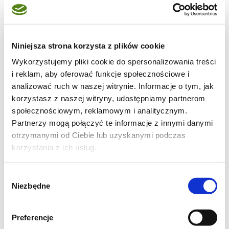
100-150 g zielonej soczewicy (może być z
puszki)
Niniejsza strona korzysta z plików cookie
1 cebula
Wykorzystujemy pliki cookie do spersonalizowania treści
i reklam, aby oferować funkcje społecznościowe i
2 jajka
analizować ruch w naszej witrynie. Informacje o tym, jak
korzystasz z naszej witryny, udostępniamy partnerom
bułka tarta
społecznościowym, reklamowym i analitycznym.
Partnerzy mogą połączyć te informacje z innymi danymi
oliwa do smażenia
otrzymanymi od Ciebie lub uzyskanymi podczas
korzystania z ich usług.
sól, pieprz, ewentualnie inne przyprawy, np.
majeranek, gałka muszkatołowa
Wybór
Niezbędne
zgody
Ugotowaną kaszę ostudź (musi być
naprawdę miękko ugotowana, gdyż inaczej
Preferencje
kotlety będą się rozpadać w czasie smażenia).