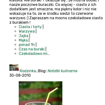
klasyka. Ale buraki ? Okazuje się , że można dodać i
nasze poczciwe buraczki. Co więcej - ciasto z ich
dodatkiem jest smaczne, ma piękny kolor i nic nie
wskazuje na to, że w środku siedzi to czerwone
warzywo :) Zapraszam na mocno czekoladowe ciasto
z burakiem !
Ciasta i torty
|
Warzywa
|
Jajka
|
Mąka
|
ponad 1h
|
Czas na buraki
|
Czekoladowo mi...
Rodzinka
,
Blog:
Notatki kulinarne
30-08-2010