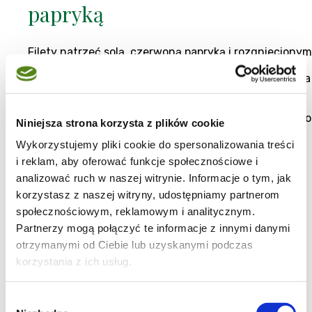
papryką
Filety natrzeć solą, czerwoną papryką i rozgniecionym
pieprzem. Skropić sokiem z cytryny, odstawic do
lodówki na około 30 minut. Odrobinę oleju rozgrzać na
grillowanej patelni a następnie układać filety.
Grillować z dwóch stron na złoty kolor. Podawać z
dresingiem paprykowym i dodatkiem poszatkowanego
Niniejsza strona korzysta z plików cookie
szczypiorku.
Grill
|
Wykorzystujemy pliki cookie do spersonalizowania treści
Ryby
|
i reklam, aby oferować funkcje społecznościowe i
do 1h
analizować ruch w naszej witrynie. Informacje o tym, jak
korzystasz z naszej witryny, udostępniamy partnerom
społecznościowym, reklamowym i analitycznym.
katarzyna_sar@gazeta.pl
,
Blog:
Kuchnia na 5
Partnerzy mogą połączyć te informacje z innymi danymi
01-04-2010
otrzymanymi od Ciebie lub uzyskanymi podczas
korzystania z ich usług.
Wybór