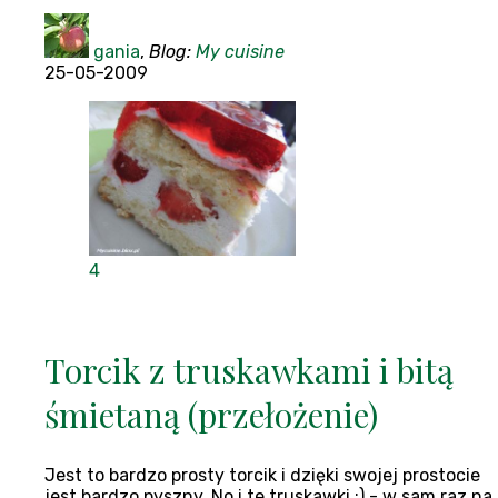
gania
,
Blog:
My cuisine
25-05-2009
4
Torcik z truskawkami i bitą
śmietaną (przełożenie)
Jest to bardzo prosty torcik i dzięki swojej prostocie
jest bardzo pyszny. No i te truskawki :) - w sam raz na