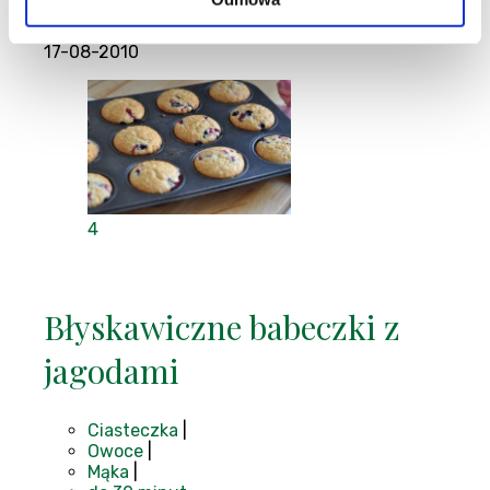
Agatajot
,
Blog:
Kuchnia Agaty
17-08-2010
4
Błyskawiczne babeczki z
jagodami
Ciasteczka
|
Owoce
|
Mąka
|