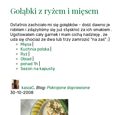
Gołąbki z ryżem i mięsem
Ostatnio zachciało mi się gołąbków - dość dawno je
robiłam i zdążyliśmy się już stęsknić za ich smakiem .
Ugotowałam cały garnek i mam cichą nadzieję , że
uda się chociaż ze dwa lub trzy zamrozić "na zaś" ;)
Mięsa
|
Kuchnia polska
|
Ryż
|
Obiad
|
ponad 1h
|
Sezon na kapustę
kasiaC
,
Blog:
Pokrojone doprawione
30-10-2008