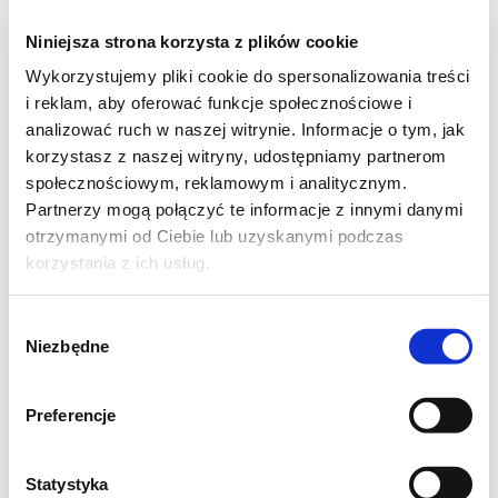
tarty parmezan
Niniejsza strona korzysta z plików cookie
Wykorzystujemy pliki cookie do spersonalizowania treści
Najpierw przekroiłam cukinie na dwie mniej
i reklam, aby oferować funkcje społecznościowe i
więcej równe części. Wydrążyłam gniazda
analizować ruch w naszej witrynie. Informacje o tym, jak
nasienne i posiekałam je drobno. Posiekałam
korzystasz z naszej witryny, udostępniamy partnerom
też cebulę i czosnek. Na gorącym oleju
społecznościowym, reklamowym i analitycznym.
Partnerzy mogą połączyć te informacje z innymi danymi
podsmażyłam cebule, czosnek i posiekany
otrzymanymi od Ciebie lub uzyskanymi podczas
środek cukinii, tak by się wszystko zeszkliło.
korzystania z ich usług.
Dodałam, ryż przyprawy, sól oraz pomidora
pokrojonego bardzo drobno i krótko całość
Wybór
Niezbędne
dusiłam. Pomidor nie może się rozpaść. Mają
zgody
pozostać kawałki.
Preferencje
Farsz nałożyłam do wydrążonej cukinii i
wstawiłam do piekarnika rozgrzanego do 180
Statystyka