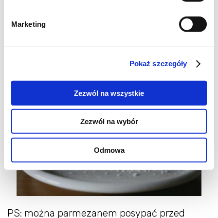
stopni C na 25 minut.
Marketing
Zaraz po wyjęciu z piekarnika posypałam
tartym parmezanem.
Pokaż szczegóły
Szybkie i smaczne :-)
Zezwól na wszystkie
Zezwól na wybór
Odmowa
PS: można parmezanem posypać przed