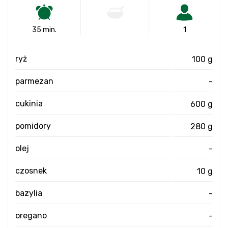
35 min.
-
1
ryż
100 g
parmezan
-
cukinia
600 g
pomidory
280 g
olej
-
czosnek
10 g
bazylia
-
oregano
-