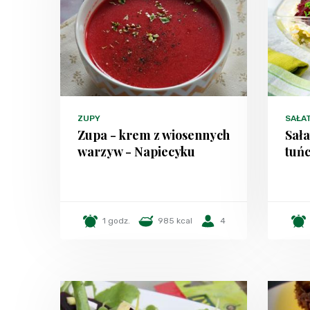
ZUPY
SAŁA
Zupa - krem z wiosennych
Sał
warzyw - Napiecyku
tuń
1 godz.
985 kcal
4