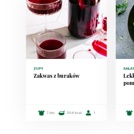
ZUPY
SAŁA
Zakwas z buraków
Lekk
poma
7 dni
354 kcal
1