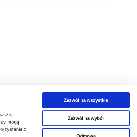
Zezwól na wszystkie
egorie
naszej
Zezwól na wybór
takt
erzy mogą
orzystania z
oguj się
Odmowa