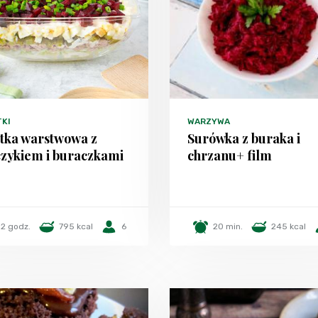
TKI
WARZYWA
atka warstwowa z
Surówka z buraka i
czykiem i buraczkami
chrzanu+ film
2 godz.
795 kcal
6
20 min.
245 kcal