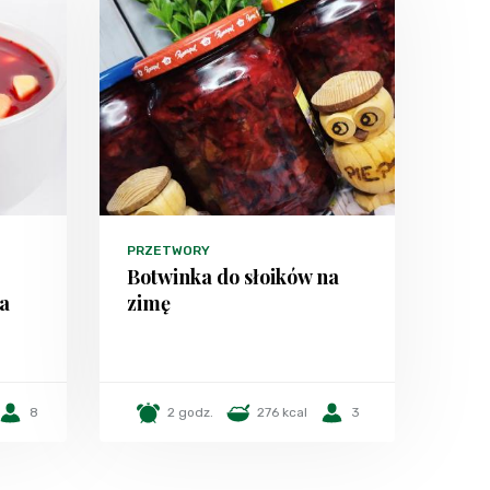
PRZETWORY
Botwinka do słoików na
a
zimę
8
2 godz.
276 kcal
3