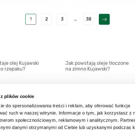
1
2
3
...
38
aje olej Kujawski
Jak powstają oleje tłoczone
go rzepaku?
na zimno Kujawski?
 z plików cookie
ie do spersonalizowania treści i reklam, aby oferować funkcje
Mapa serwisu
Kat
wać ruch w naszej witrynie. Informacje o tym, jak korzystasz z 
Kanały RSS
Kon
rtnerom społecznościowym, reklamowym i analitycznym. Partn
innymi danymi otrzymanymi od Ciebie lub uzyskanymi podczas k
Porady
Zal