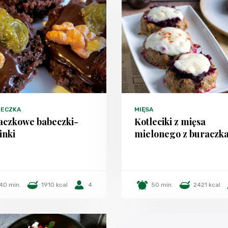
TECZKA
MIĘSA
aczkowe babeczki-
Kotleciki z mięsa
inki
mielonego z buraczk
40 min.
1910 kcal
4
50 min.
2421 kcal