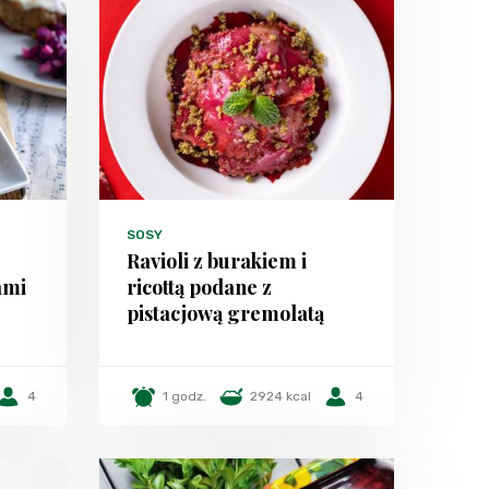
SOSY
Ravioli z burakiem i
ami
ricottą podane z
pistacjową gremolatą
4
1 godz.
2924 kcal
4