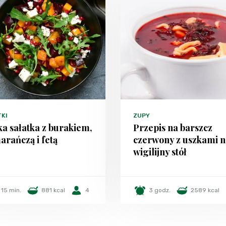
TKI
ZUPY
a sałatka z burakiem,
Przepis na barszcz
rańczą i fetą
czerwony z uszkami n
wigilijny stół
15 min.
881 kcal
4
3 godz.
2589 kcal