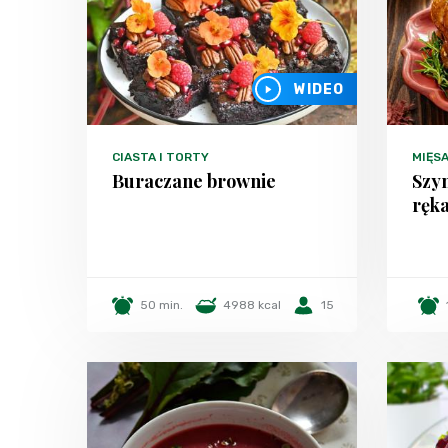
WIDEO
CIASTA I TORTY
MIĘS
Buraczane brownie
Szy
ręk
50 min.
4988 kcal
15