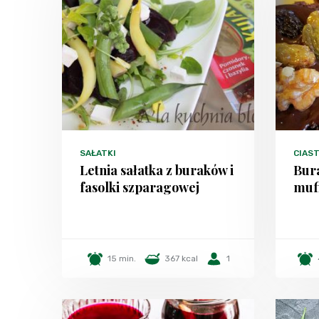
SAŁATKI
CIAS
Letnia sałatka z buraków i
Bur
fasolki szparagowej
muf
15 min.
367 kcal
1