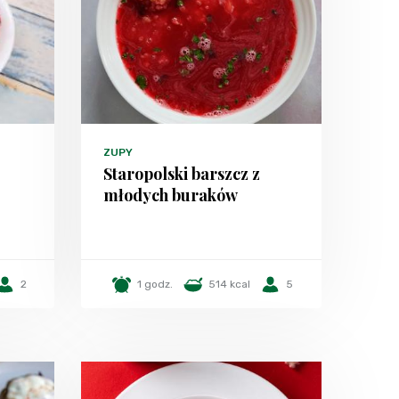
ZUPY
Staropolski barszcz z
młodych buraków
2
1 godz.
514 kcal
5