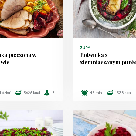
A
ZUPY
nka pieczona w
Botwinka z
awie
ziemniaczanym puré
1 dzień
3626 kcal
8
45 min.
1538 kcal