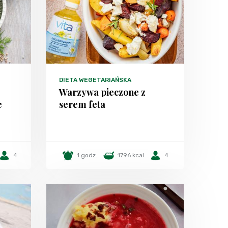
DIETA WEGETARIAŃSKA
Warzywa pieczone z
e
serem feta
4
1 godz.
1796 kcal
4