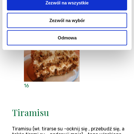
Zezwól na wszystkie
ponad 1h
Zezwól na wybór
Majana
,
Blog:
Majanowe pieczenie
19-06-2008
Odmowa
16
Tiramisu
Tiramisu (wł. tirarse su -ocknij się , przebudź się, a