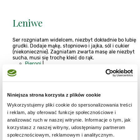
Leniwe
Ser rozgniatam widelcem, niezbyt dokładnie bo lubię
grudki. Dodaje mąkę, stopniowo i jajka, sól i cukier
(niekoniecznie). Zagniatam zwarta masę ale niezbyt
sucha, musi się trochę kleić do rąk.
Pierogi
|
Kuchnia polska
|
Mąka
|
Ser
|
Obiad
|
do 30 minut
|
Niniejsza strona korzysta z plików cookie
Klasyki
Wykorzystujemy pliki cookie do spersonalizowania treści
i reklam, aby oferować funkcje społecznościowe i
analizować ruch w naszej witrynie. Informacje o tym, jak
Abbra
,
Blog:
Moje Kucharzenie
korzystasz z naszej witryny, udostępniamy partnerom
09-08-2007
społecznościowym, reklamowym i analitycznym.