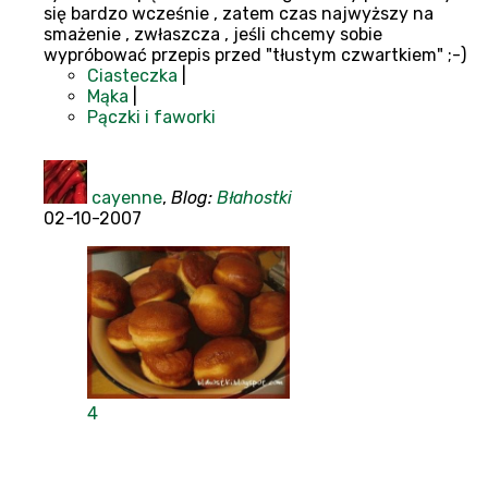
się bardzo wcześnie , zatem czas najwyższy na
smażenie , zwłaszcza , jeśli chcemy sobie
wypróbować przepis przed "tłustym czwartkiem" ;-)
Ciasteczka
|
Mąka
|
Pączki i faworki
cayenne
,
Blog:
Błahostki
02-10-2007
4