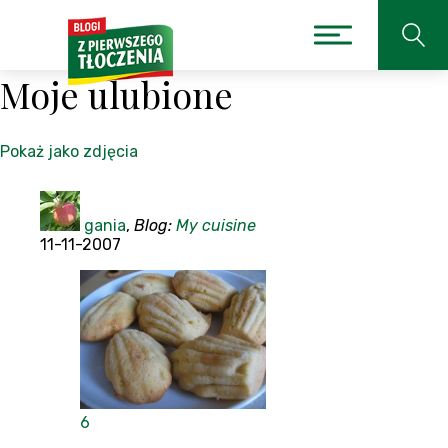
Moje ulubione
Pokaż jako zdjęcia
gania
,
Blog:
My cuisine
11-11-2007
6