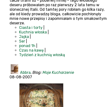
także tirami su - poderwij mnie) - tego włoskiego
deseru próbowałam po raz pierwszy 2 lata temu w
slonecznej Italii. Od tamtej pory robiłam go kilka razy,
ale od kiedy prowadzę bloga, całkowicie pochłonęły
mnie nowe przepisy i zapomniałam o tym smakowitym
deserze.
Ciasta i torty
|
Kuchnia włoska
|
Jajka
|
Ser
|
ponad 1h
|
Czas na kawę
|
Tydzień z kuchnią włoską
Abbra
,
Blog:
Moje Kucharzenie
08-08-2007