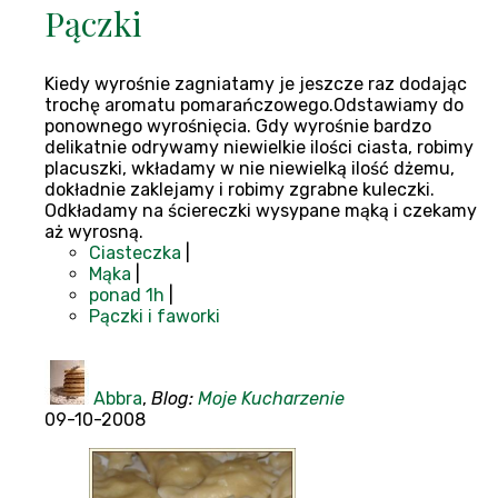
Pączki
Kiedy wyrośnie zagniatamy je jeszcze raz dodając
trochę aromatu pomarańczowego.Odstawiamy do
ponownego wyrośnięcia. Gdy wyrośnie bardzo
delikatnie odrywamy niewielkie ilości ciasta, robimy
placuszki, wkładamy w nie niewielką ilość dżemu,
dokładnie zaklejamy i robimy zgrabne kuleczki.
Odkładamy na ściereczki wysypane mąką i czekamy
aż wyrosną.
Ciasteczka
|
Mąka
|
ponad 1h
|
Pączki i faworki
Abbra
,
Blog:
Moje Kucharzenie
09-10-2008