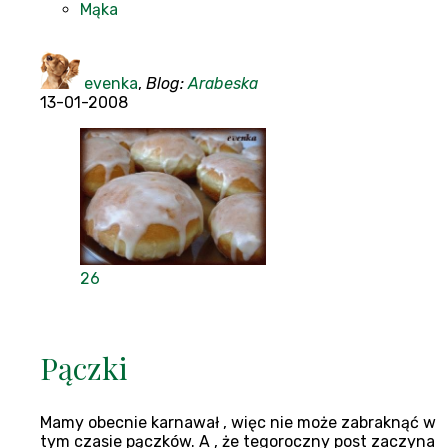
Mąka
evenka
,
Blog:
Arabeska
13-01-2008
26
Pączki
Mamy obecnie karnawał , więc nie może zabraknąć w
tym czasie pączków. A , że tegoroczny post zaczyna