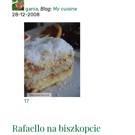
gania
,
Blog:
My cuisine
28-12-2008
17
Rafaello na biszkopcie