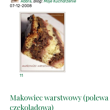
Abbra
,
Blog:
Moje Kucharzenie
07-12-2008
11
Makowiec warstwowy (polewa
czekoladowa)