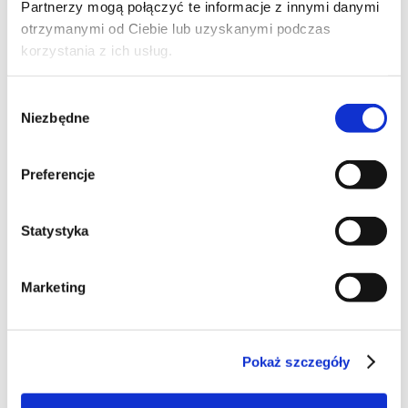
Partnerzy mogą połączyć te informacje z innymi danymi
otrzymanymi od Ciebie lub uzyskanymi podczas
korzystania z ich usług.
Wybór
Niezbędne
zgody
Preferencje
34
Statystyka
Bezy
Marketing
Po pieczeniu szarlotki zostały mi białka , więc
postanowiłam wypróbować przepis na bezy . Wyszły
Pokaż szczegóły
pyszne - kruche , a w środku lekko ciągnące .
Ciasteczka
|
Jajka
|