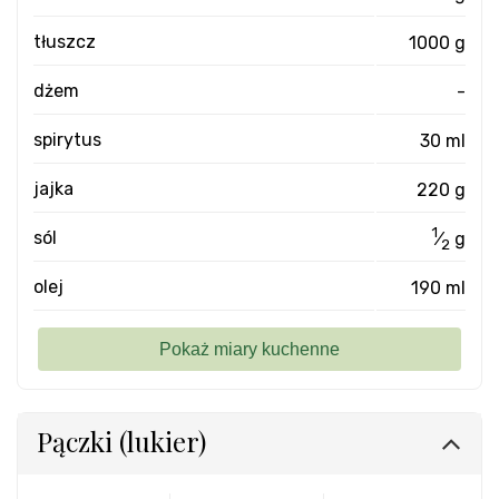
tłuszcz
1000 g
dżem
-
spirytus
30 ml
jajka
220 g
1
sól
⁄
g
2
olej
190 ml
Pączki (lukier)