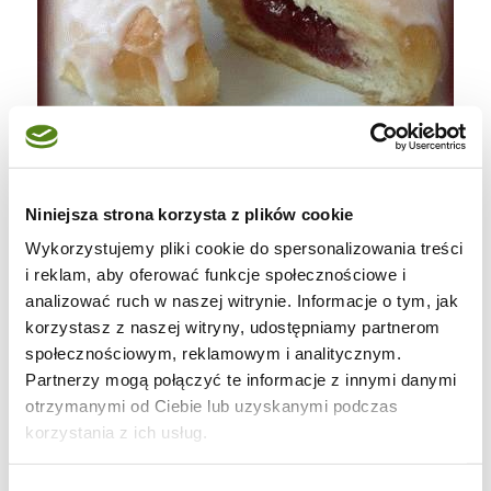
Niniejsza strona korzysta z plików cookie
Składniki:
Wykorzystujemy pliki cookie do spersonalizowania treści
- 1 kg mąki
i reklam, aby oferować funkcje społecznościowe i
- 3 żółtka + 2 całe jajka
analizować ruch w naszej witrynie. Informacje o tym, jak
- 3/4 szkl. cukru
korzystasz z naszej witryny, udostępniamy partnerom
- 3/4 szkl. oleju lub stopionego masła (z
społecznościowym, reklamowym i analitycznym.
Partnerzy mogą połączyć te informacje z innymi danymi
olejem pączki będą bardziej "wilgotne")
otrzymanymi od Ciebie lub uzyskanymi podczas
- 5 dag drożdży świeżych lub 14 g suszonych
korzystania z ich usług.
(ja robiłam z suszonymi)
- 2 łyżki spirytusu lub octu