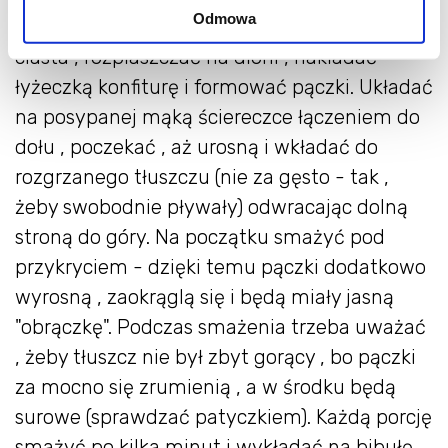
Odmowa
godziny). Następnie odrywać małe kawałki
ciasta , rozpłaszczać na dłoni , nakładać
łyżeczką konfiturę i formować pączki. Układać
na posypanej mąką ściereczce łączeniem do
dołu , poczekać , aż urosną i wkładać do
rozgrzanego tłuszczu (nie za gęsto - tak ,
żeby swobodnie pływały) odwracając dolną
stroną do góry. Na początku smażyć pod
przykryciem - dzięki temu pączki dodatkowo
wyrosną , zaokrąglą się i będą miały jasną
"obrączkę". Podczas smażenia trzeba uważać
, żeby tłuszcz nie był zbyt gorący , bo pączki
za mocno się zrumienią , a w środku będą
surowe (sprawdzać patyczkiem). Każdą porcję
smażyć po kilka minut i wykładać na bibułę