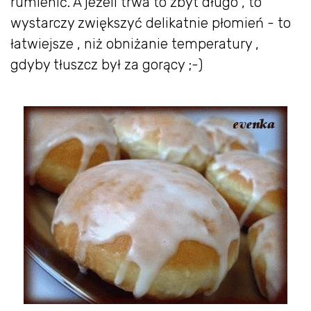
rumienić. A jeżeli trwa to zbyt długo , to
wystarczy zwiększyć delikatnie płomień - to
łatwiejsze , niż obniżanie temperatury ,
gdyby tłuszcz był za gorący ;-)