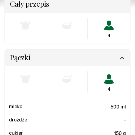
Cały przepis
-
-
4
Pączki
-
-
4
mleko
500 ml
drożdże
-
cukier
150 g