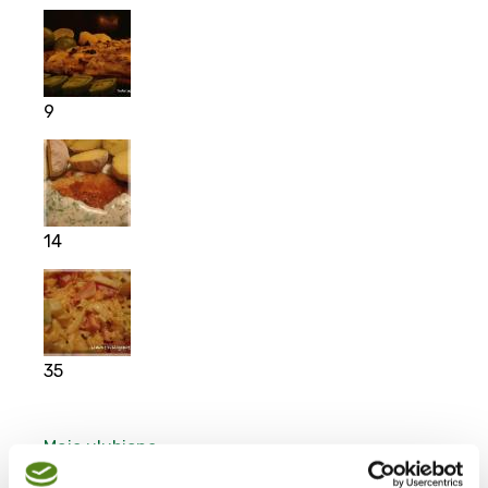
9
14
35
Moje ulubione