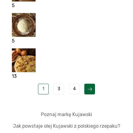
5
5
13
1
3
4
Poznaj markę Kujawski
Jak powstaje olej Kujawski z polskiego rzepaku?