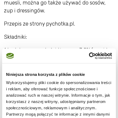
muesli, można go także używać do sosów,
zup i dressingów.
Przepis ze strony pychotka.pl.
Składniki:
1 l mleka o zawartości tłuszczu 3,2% (musi to
być najzwyklejsze mleko, najlepiej świeże od
krowy, ale ponieważ mało kto ma dostęp do
takiego mleka, może być zwyczajne
Niniejsza strona korzysta z plików cookie
pasteryzowane mleko w woreczku - broń
Wykorzystujemy pliki cookie do spersonalizowania treści
Boże UHT) kubek jogurt naturalnego (w miarę
i reklam, aby oferować funkcje społecznościowe i
analizować ruch w naszej witrynie. Informacje o tym, jak
możliwości bez żadnych dodatków, typu
korzystasz z naszej witryny, udostępniamy partnerom
cukier, stabilizatory itd.)
społecznościowym, reklamowym i analitycznym.
Partnerzy mogą połączyć te informacje z innymi danymi