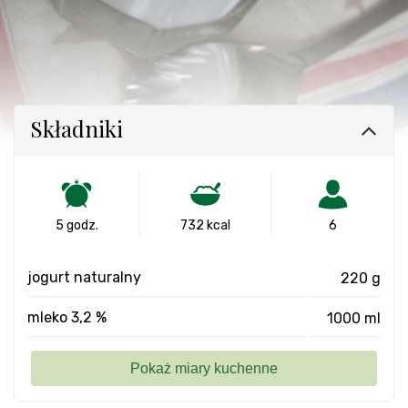
Składniki
5 godz.
732 kcal
6
jogurt naturalny
220 g
mleko 3,2 %
1000 ml