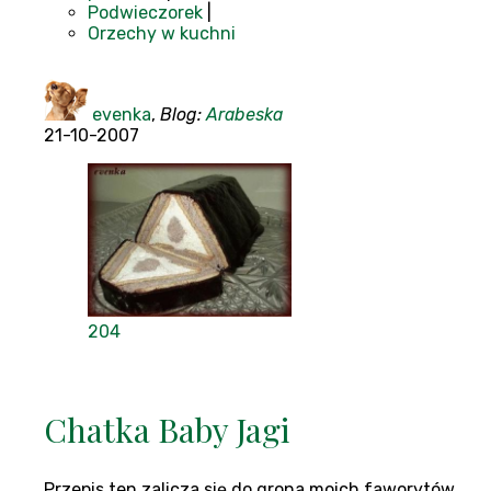
Podwieczorek
|
Orzechy w kuchni
evenka
,
Blog:
Arabeska
21-10-2007
204
Chatka Baby Jagi
Przepis ten zalicza się do grona moich faworytów.