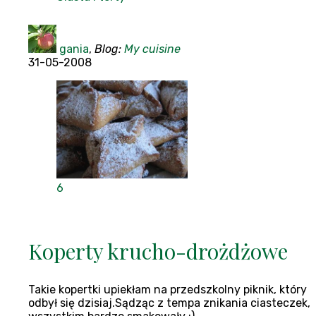
gania
,
Blog:
My cuisine
31-05-2008
6
Koperty krucho-drożdżowe
Takie kopertki upiekłam na przedszkolny piknik, który
odbył się dzisiaj.Sądząc z tempa znikania ciasteczek,