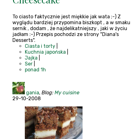
To ciasto faktycznie jest miękkie jak wata ;-) Z
wyglądu bardziej przypomina biszkopt , a w smaku
sernik , dodam , że najdelikatniejszy , jaki w życiu
jadłam :-) Przepis pochodzi ze strony "Diana's
Desserts".
Ciasta i torty
|
Kuchnia japońska
|
Jajka
|
Ser
|
ponad 1h
gania
,
Blog:
My cuisine
29-10-2008