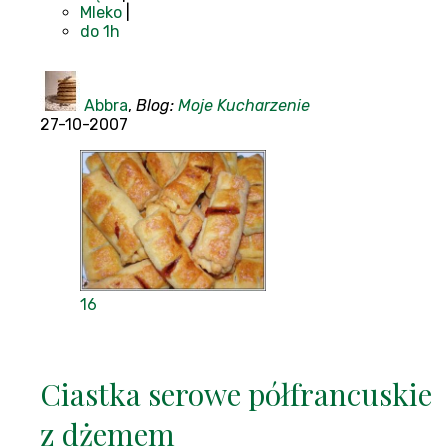
Mleko
|
do 1h
Abbra
,
Blog:
Moje Kucharzenie
27-10-2007
16
Ciastka serowe półfrancuskie
z dżemem