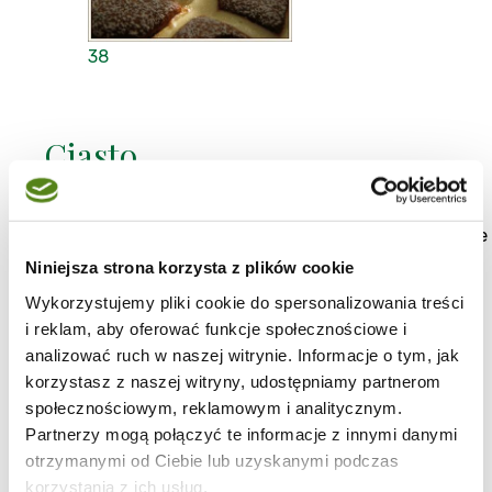
38
Ciasto
Przypomina połączenie sernika z murzynkiem - z tym
, że ciasto jest dużo delikatniejsze i bardziej puszyste
niż murzynkowe . Moje "poduchy" nie wyszły tak
Niniejsza strona korzysta z plików cookie
zgrabnie jak u Caritki - u mnie bardziej przypominają
wysepki w morzu sera niż poduszki - ale w smaku są
Wykorzystujemy pliki cookie do spersonalizowania treści
doskonałe . Wypiek zdecydowanie do powtórzenia :-)
i reklam, aby oferować funkcje społecznościowe i
Ciasta i torty
|
analizować ruch w naszej witrynie. Informacje o tym, jak
Jajka
|
Mąka
|
korzystasz z naszej witryny, udostępniamy partnerom
Ser
|
społecznościowym, reklamowym i analitycznym.
ponad 1h
|
Partnerzy mogą połączyć te informacje z innymi danymi
Czekoladowo mi...
otrzymanymi od Ciebie lub uzyskanymi podczas
korzystania z ich usług.