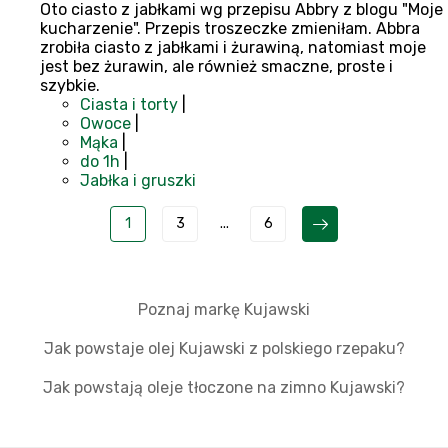
Oto ciasto z jabłkami wg przepisu Abbry z blogu "Moje
kucharzenie". Przepis troszeczke zmieniłam. Abbra
zrobiła ciasto z jabłkami i żurawiną, natomiast moje
jest bez żurawin, ale również smaczne, proste i
szybkie.
Ciasta i torty
|
Owoce
|
Mąka
|
do 1h
|
Jabłka i gruszki
1
3
...
6
Poznaj markę Kujawski
Jak powstaje olej Kujawski z polskiego rzepaku?
Jak powstają oleje tłoczone na zimno Kujawski?