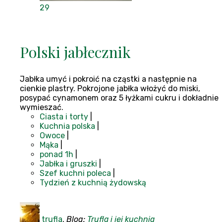
29
Polski jabłecznik
Jabłka umyć i pokroić na cząstki a następnie na
cienkie plastry. Pokrojone jabłka włożyć do miski,
posypać cynamonem oraz 5 łyżkami cukru i dokładnie
wymieszać.
Ciasta i torty
|
Kuchnia polska
|
Owoce
|
Mąka
|
ponad 1h
|
Jabłka i gruszki
|
Szef kuchni poleca
|
Tydzień z kuchnią żydowską
trufla
,
Blog:
Trufla i jej kuchnia