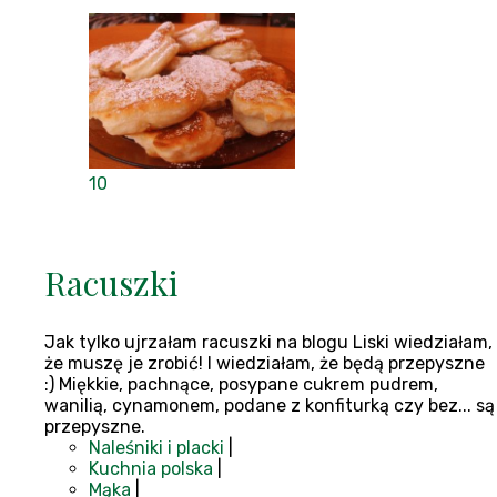
10
Racuszki
Jak tylko ujrzałam racuszki na blogu Liski wiedziałam,
że muszę je zrobić! I wiedziałam, że będą przepyszne
:) Miękkie, pachnące, posypane cukrem pudrem,
wanilią, cynamonem, podane z konfiturką czy bez... są
przepyszne.
Naleśniki i placki
|
Kuchnia polska
|
Mąka
|