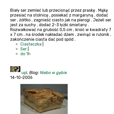
Biały ser zemleć lub przecisnąć przez praskę . Mąkę
przesiać na stolnicę , posiekać z margaryną , dodać
ser , żółtko , zagnieść ciasto jak na pierogi . Jeżeli ser
jest za suchy , dodać 2-3 łyżki śmietany .
Rozwałkować na grubość 0,5 cm , kroić w kwadraty 7
x 7 cm , na środek nakładać dżem , zwinąć w rulonik ,
zakończenie ciasta dać pod spód .
Ciasteczka
|
Ser
|
do 1h
upl
,
Blog:
Niebo w gębie
14-10-2006