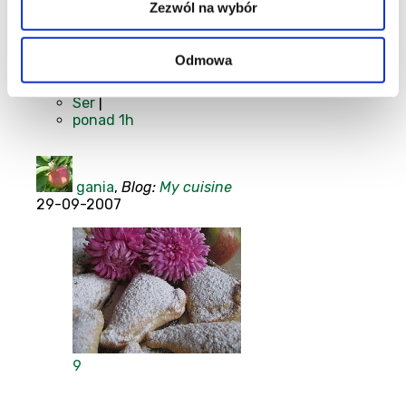
Zezwól na wybór
Ciasteczka
|
Owoce
|
Jajka
|
Odmowa
Mąka
|
Mleko
|
Ser
|
ponad 1h
gania
,
Blog:
My cuisine
29-09-2007
9