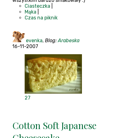
wszystkim bardzo smakowały :)
Ciasteczka
|
Mąka
|
Czas na piknik
evenka
,
Blog:
Arabeska
16-11-2007
27
Cotton Soft Japanese
Cheesecake