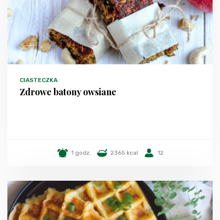
CIASTECZKA
Zdrowe batony owsiane
1 godz.
2365 kcal
12