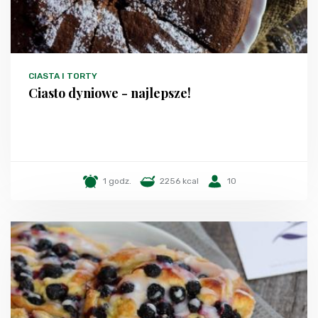
CIASTA I TORTY
Ciasto dyniowe - najlepsze!
1 godz.
2256 kcal
10