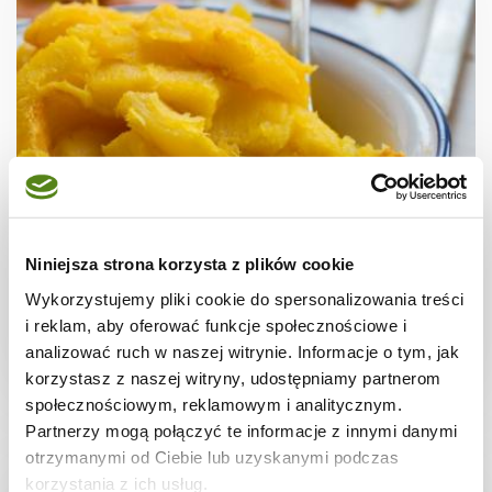
PRZETWORY
Puree z dyni- krok po kroku
Niniejsza strona korzysta z plików cookie
Wykorzystujemy pliki cookie do spersonalizowania treści
i reklam, aby oferować funkcje społecznościowe i
analizować ruch w naszej witrynie. Informacje o tym, jak
-
-
-
korzystasz z naszej witryny, udostępniamy partnerom
społecznościowym, reklamowym i analitycznym.
Partnerzy mogą połączyć te informacje z innymi danymi
otrzymanymi od Ciebie lub uzyskanymi podczas
korzystania z ich usług.