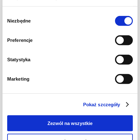
Wybór
Niezbędne
zgody
Preferencje
Statystyka
TARTY
Marketing
Akademia burczymiwbrzuchu #2: Idealna
tarta
Pokaż szczegóły
4 godz.
8715 kcal
8
Zezwól na wszystkie