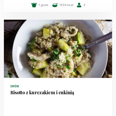
1 godz.
1596 kcal
2
DRÓB
Risotto z kurczakiem i cukinią