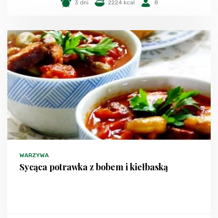
3 dni
2224 kcal
8
WARZYWA
Sycąca potrawka z bobem i kiełbaską