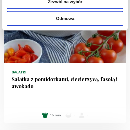
Zezwól na wybór
Odmowa
SAŁATKI
Sałatka z pomidorkami, ciecierzycą, fasolą i
awokado
15 min.
-
-