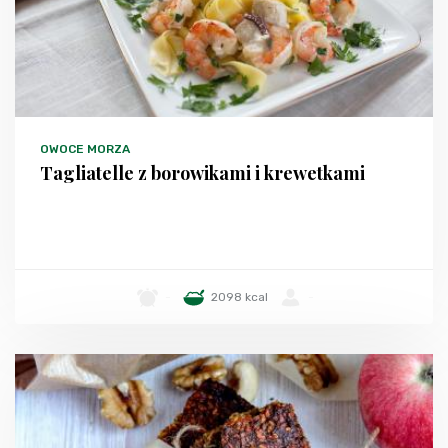
OWOCE MORZA
Tagliatelle z borowikami i krewetkami
-
2098 kcal
-