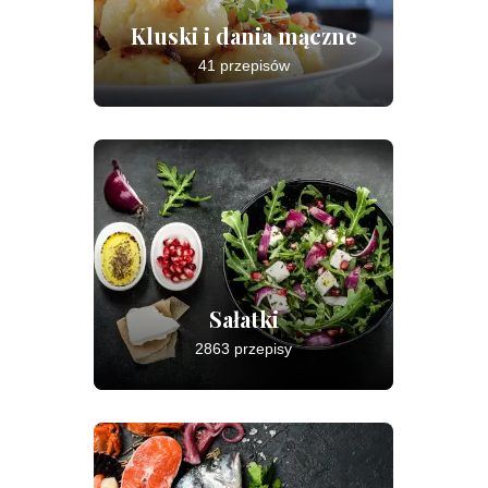
Kluski i dania mączne
41 przepisów
Sałatki
2863 przepisy