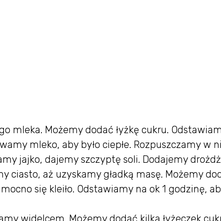
ego mleka. Możemy dodać łyżkę cukru. Odstawiam
ewamy mleko, aby było ciepłe. Rozpuszczamy w 
amy jajko, dajemy szczyptę soli. Dodajemy drożdż
my ciasto, aż uzyskamy gładką masę. Możemy do
e mocno się kleiło. Odstawiamy na ok 1 godzinę, a
tamy widelcem. Możemy dodać kilka łyżeczek cuk