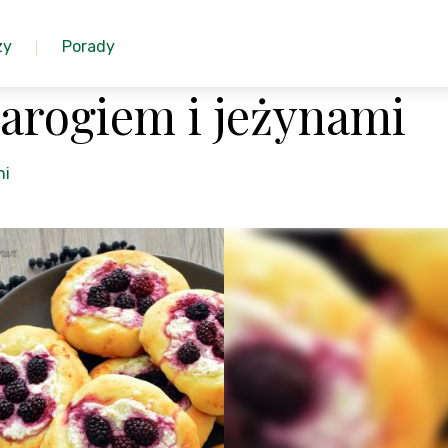
zy
Porady
arogiem i jeżynami
ni