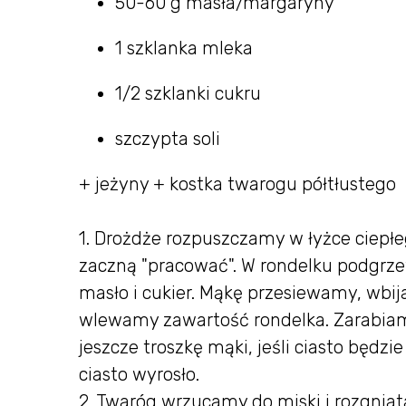
50-60 g masła/margaryny
1 szklanka mleka
1/2 szklanki cukru
szczypta soli
+ jeżyny + kostka twarogu półtłustego
1. Drożdże rozpuszczamy w łyżce ciepł
zaczną "pracować". W rondelku podgrz
masło i cukier. Mąkę przesiewamy, wbij
wlewamy zawartość rondelka. Zarabia
jeszcze troszkę mąki, jeśli ciasto będzi
ciasto wyrosło.
2. Twaróg wrzucamy do miski i rozgnia