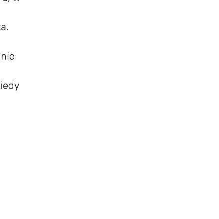
a.
 nie
kiedy