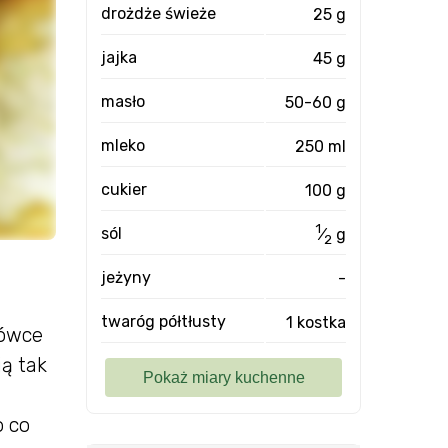
drożdże świeże
25 g
jajka
45 g
masło
50-60 g
mleko
250 ml
cukier
100 g
1
sól
⁄
g
2
jeżyny
-
twaróg półtłusty
1 kostka
żówce
ą tak
o co