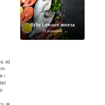
Ryby i owoce morza
51 przepisów
y, aż
nim
e i
dać
by
ru, w