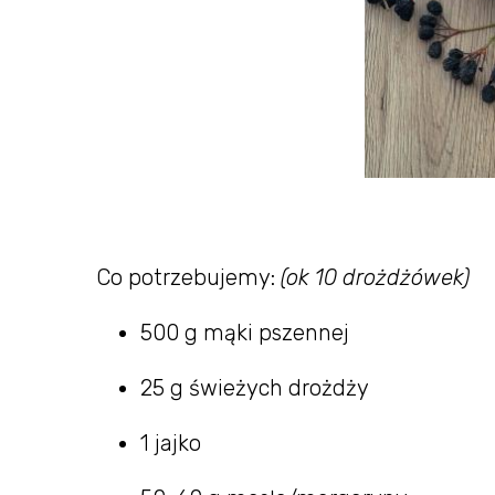
Co potrzebujemy:
(ok 10 drożdżówek)
500 g mąki pszennej
25 g świeżych drożdży
1 jajko