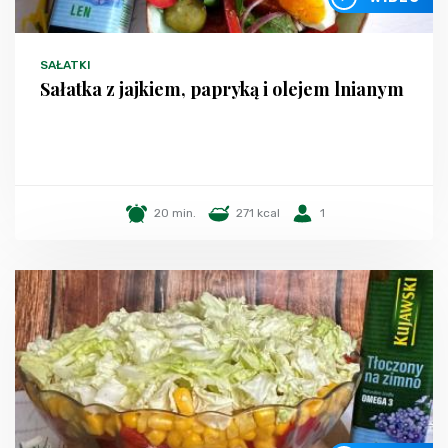
SAŁATKI
Sałatka z jajkiem, papryką i olejem lnianym
20 min.
271 kcal
1