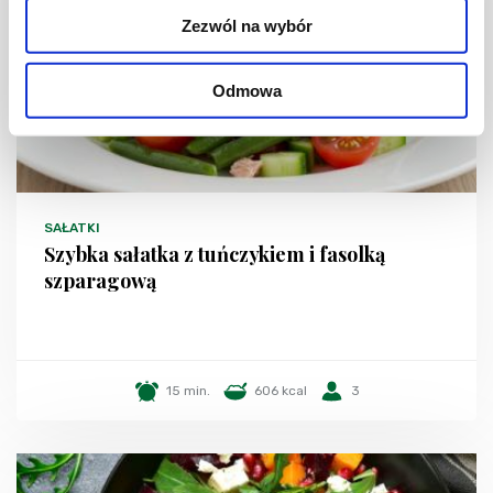
Zezwól na wybór
Odmowa
SAŁATKI
Szybka sałatka z tuńczykiem i fasolką
szparagową
15 min.
606 kcal
3