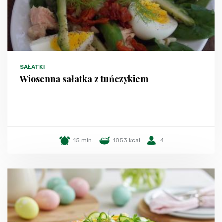
SAŁATKI
Wiosenna sałatka z tuńczykiem
15 min.
1053 kcal
4