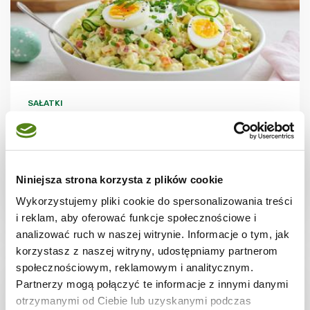
SAŁATKI
Lekka sałatka jajeczna bez majonezu
Niniejsza strona korzysta z plików cookie
Wykorzystujemy pliki cookie do spersonalizowania treści
30 min.
499 kcal
6
i reklam, aby oferować funkcje społecznościowe i
analizować ruch w naszej witrynie. Informacje o tym, jak
korzystasz z naszej witryny, udostępniamy partnerom
społecznościowym, reklamowym i analitycznym.
Partnerzy mogą połączyć te informacje z innymi danymi
otrzymanymi od Ciebie lub uzyskanymi podczas