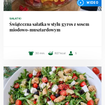
WIDEO
SAŁATKI
Świąteczna sałatka w stylu gyros z sosem
miodowo-musztardowym
30 min.
827 kcal
5