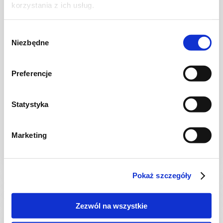
korzystania z ich usług.
Wybór
Niezbędne
zgody
Preferencje
SAŁATKI
Statystyka
Sałatka twarogowo-szpinakowa
Marketing
10 min.
1058 kcal
5
Pokaż szczegóły
Zezwól na wszystkie