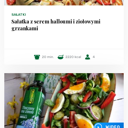
SAŁATKI
Sałatka z serem halloumi i ziołowymi
grzankami
20 min.
2220 kcal
4
WIDEO