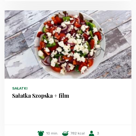
SAŁATKI
Sałatka Szopska + film
10 min.
782 kcal
3