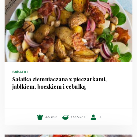
SAŁATKI
Sałatka ziemniaczana z pieczarkami,
jabłkiem, boczkiem i cebulką
45 min.
1736 kcal
3