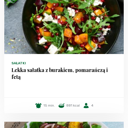
SAŁATKI
Lekka sałatka z burakiem, pomarańczą i
fetą
15 min.
881 kcal
4