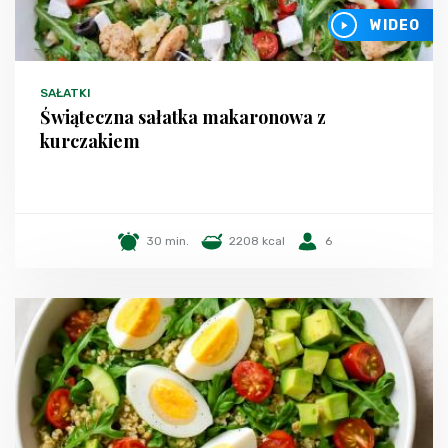
WIDEO
SAŁATKI
Świąteczna sałatka makaronowa z
kurczakiem
30 min.
2208 kcal
6