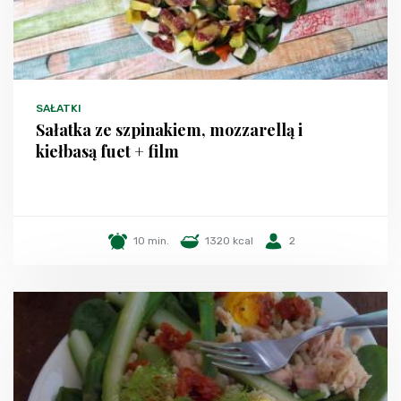
SAŁATKI
Sałatka ze szpinakiem, mozzarellą i
kiełbasą fuet + film
10 min.
1320 kcal
2