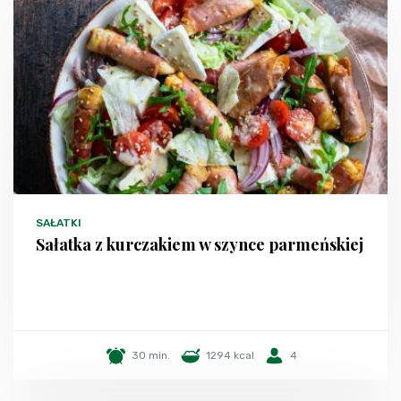
SAŁATKI
Sałatka z kurczakiem w szynce parmeńskiej
30 min.
1294 kcal
4