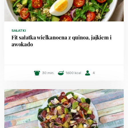
SAŁATKI
Fit sałatka wielkanocna z quinoa, jajkiem i
awokado
30 min.
1600 kcal
4