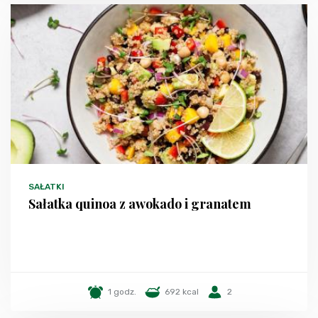
SAŁATKI
Sałatka quinoa z awokado i granatem
1 godz.
692 kcal
2