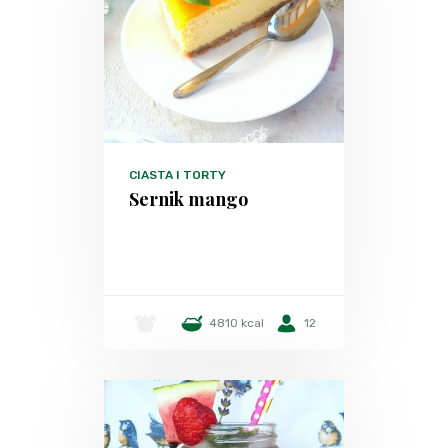
CIASTA I TORTY
Sernik mango
-
4810 kcal
12