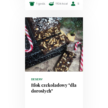
1 godz.
1106 kcal
5
DESERY
Blok czekoladowy "dla
dorosłych"