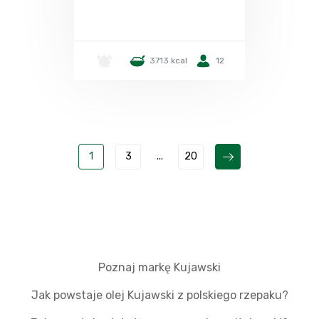
-
3713 kcal
12
1
3
...
20
Poznaj markę Kujawski
Jak powstaje olej Kujawski z polskiego rzepaku?