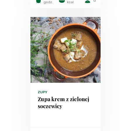
12
godz.
kcal
ZUPY
Zupa krem z zielonej
soczewicy