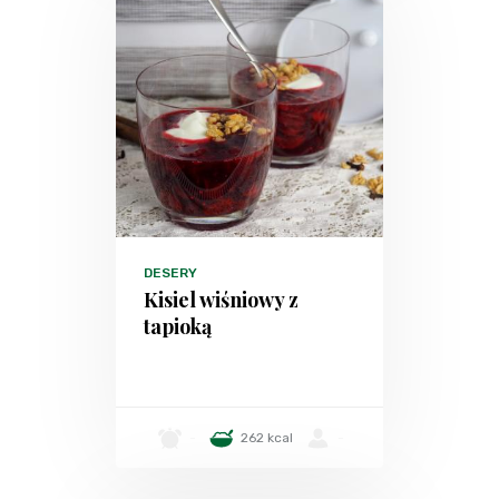
DESERY
Kisiel wiśniowy z
tapioką
-
262 kcal
-