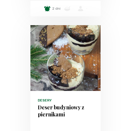
2 dni
-
-
DESERY
Deser budyniowy z
piernikami