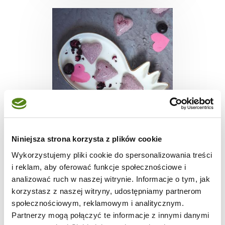
DESERY
Niniejsza strona korzysta z plików cookie
Czekoladki
Wykorzystujemy pliki cookie do spersonalizowania treści
walentynkowe z
i reklam, aby oferować funkcje społecznościowe i
borówkami
analizować ruch w naszej witrynie. Informacje o tym, jak
korzystasz z naszej witryny, udostępniamy partnerom
społecznościowym, reklamowym i analitycznym.
1 godz.
309 kcal
2
Partnerzy mogą połączyć te informacje z innymi danymi