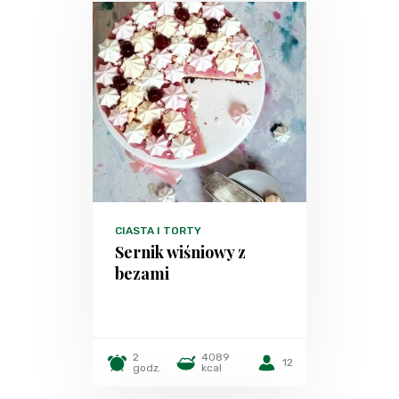
CIASTA I TORTY
Sernik wiśniowy z
bezami
2
4089
12
godz.
kcal