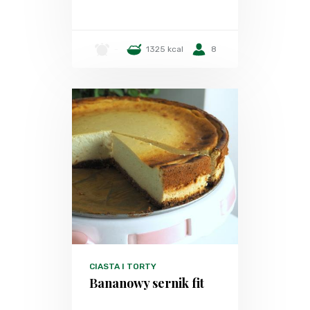
-
1325 kcal
8
CIASTA I TORTY
Bananowy sernik fit