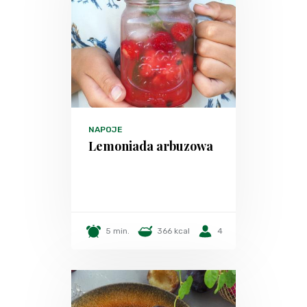
NAPOJE
Lemoniada arbuzowa
5 min.
366 kcal
4