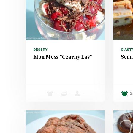
DESERY
CIAST
Eton Mess "Czarny Las"
Sern
-
-
-
2