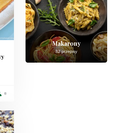
Makarony
82 przepisy
wy
8