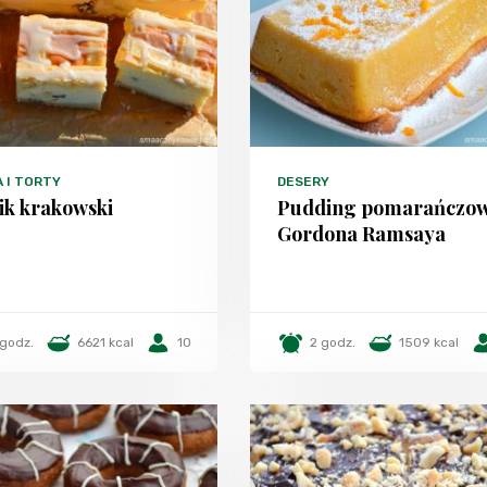
A I TORTY
DESERY
ik krakowski
Pudding pomarańczo
Gordona Ramsaya
 godz.
6621 kcal
10
2 godz.
1509 kcal