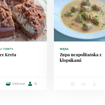
A I TORTY
MIĘSA
ec Kreta
Zupa neapolitańska z
klopsikami
-
5106 kcal
12
-
-
-