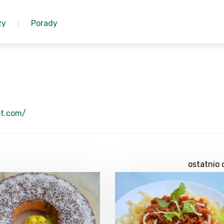
zy
Porady
ot.com/
ostatnio 