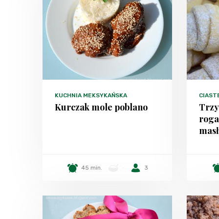
KUCHNIA MEKSYKAŃSKA
CIAST
Kurczak mole poblano
Trzy
rogal
mas
45 min.
-
3