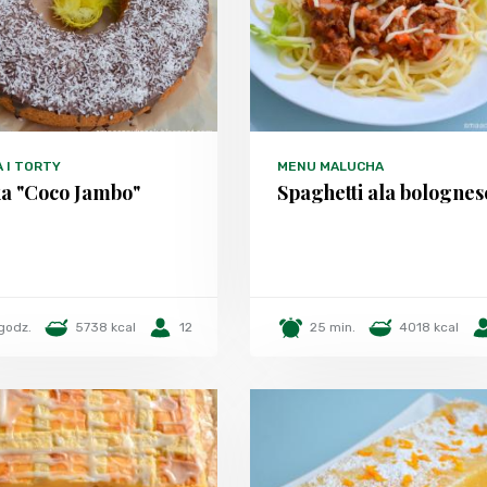
A I TORTY
MENU MALUCHA
a "Coco Jambo"
Spaghetti ala bolognes
godz.
5738 kcal
12
25 min.
4018 kcal