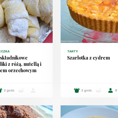
ECZKA
TARTY
składnikowe
Szarlotka z cydrem
iki z różą, nutellą i
łem orzechowym
2 godz.
-
-
2 godz.
-
8