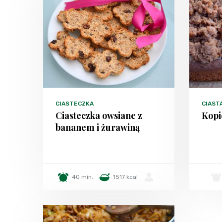
CIASTECZKA
CIAST
Ciasteczka owsiane z
Kopi
bananem i żurawiną
40 min.
1517 kcal
-