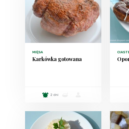
MIĘSA
CIAST
Karkówka gotowana
Opon
2 dni
-
-