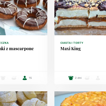
ECZKA
CIASTA I TORTY
ki z mascarpone
Maxi King
-
-
15
2 dni
-
-