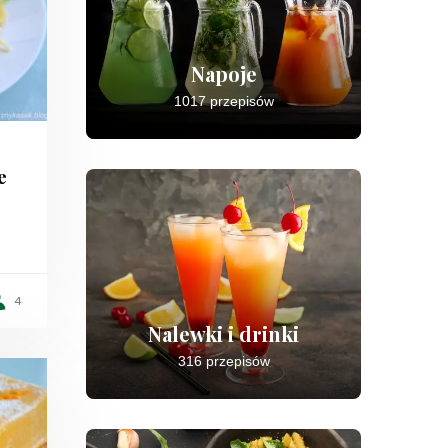
Napoje
1017 przepisów
e
4
Nalewki i drinki
316 przepisów