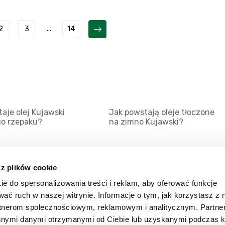
2
3
...
14
aje olej Kujawski
Jak powstają oleje tłoczone
go rzepaku?
na zimno Kujawski?
 z plików cookie
ie do spersonalizowania treści i reklam, aby oferować funkcje
Mapa serwisu
Kat
wać ruch w naszej witrynie. Informacje o tym, jak korzystasz z 
Kanały RSS
Kon
rtnerom społecznościowym, reklamowym i analitycznym. Partn
innymi danymi otrzymanymi od Ciebie lub uzyskanymi podczas k