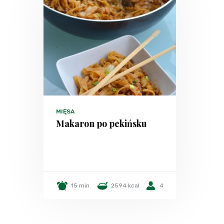
MIĘSA
Makaron po pekińsku
15 min.
2594 kcal
4