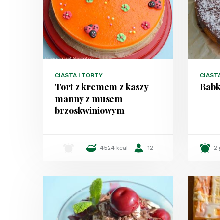
CIASTA I TORTY
CIAST
Tort z kremem z kaszy
Babk
manny z musem
brzoskwiniowym
-
4524 kcal
12
2 