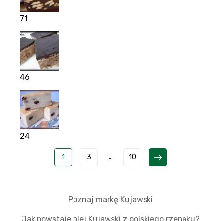
71
46
24
1
3
...
10
Poznaj markę Kujawski
Jak powstaje olej Kujawski z polskiego rzepaku?