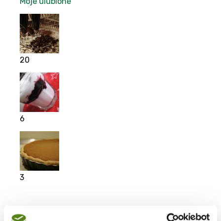
Moje ulubione
20
6
3
Moje ulubione