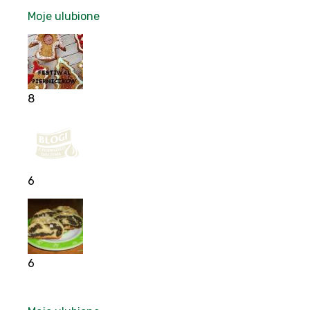
Moje ulubione
8
6
6