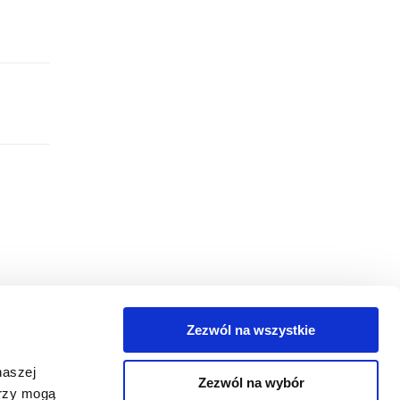
Zezwól na wszystkie
egorie
naszej
Zezwól na wybór
takt
erzy mogą