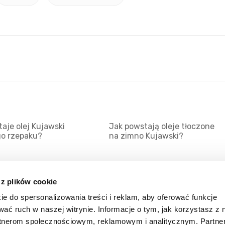
aje olej Kujawski
Jak powstają oleje tłoczone
go rzepaku?
na zimno Kujawski?
 z plików cookie
ie do spersonalizowania treści i reklam, aby oferować funkcje
Mapa serwisu
Kat
wać ruch w naszej witrynie. Informacje o tym, jak korzystasz z 
Kanały RSS
Kon
rtnerom społecznościowym, reklamowym i analitycznym. Partn