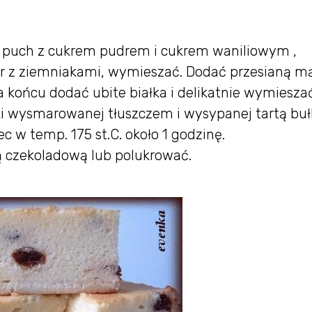
na puch z cukrem pudrem i cukrem waniliowym ,
ser z ziemniakami, wymieszać. Dodać przesianą m
a końcu dodać ubite białka i delikatnie wymieszać
zki wysmarowanej tłuszczem i wysypanej tartą buł
 w temp. 175 st.C. około 1 godzinę.
 czekoladową lub polukrować.