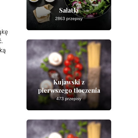
Sałatki
2863 przepisy
ąkę
.
ką
Kujawski z
pierwszego tłoczenia
473 przepisy