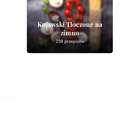
Kujawski Tłoczone na
zimno
238 przepisów