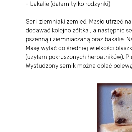
- bakalie (dałam tylko rodzynki)
Ser i ziemniaki zemleć. Masło utrzeć 
dodawać kolejno żółtka , a następnie 
pszenną i ziemniaczaną oraz bakalie. N
Masę wylać do średniej wielkości blas
(użyłam pokruszonych herbatników). Piec
Wystudzony sernik można oblać polewą