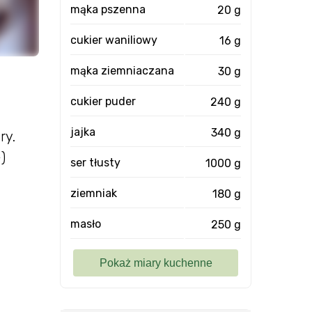
mąka pszenna
20 g
cukier waniliowy
16 g
mąka ziemniaczana
30 g
cukier puder
240 g
jajka
340 g
ry.
)
ser tłusty
1000 g
ziemniak
180 g
masło
250 g