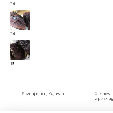
24
24
13
Poznaj markę Kujawski
Jak powst
z polskie