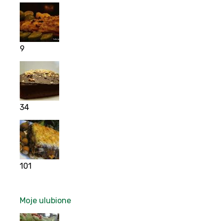
9
34
101
Moje ulubione