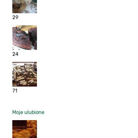
29
24
71
Moje ulubione