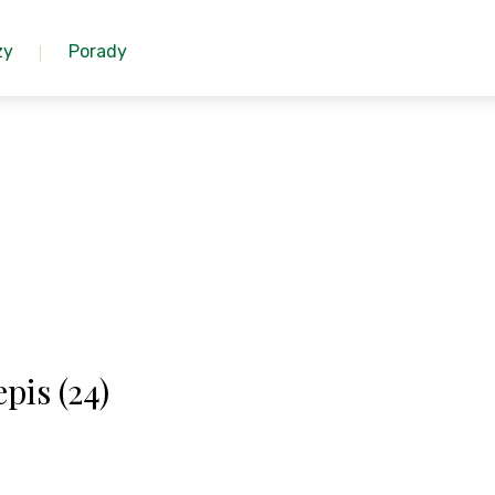
zy
Porady
pis (24)