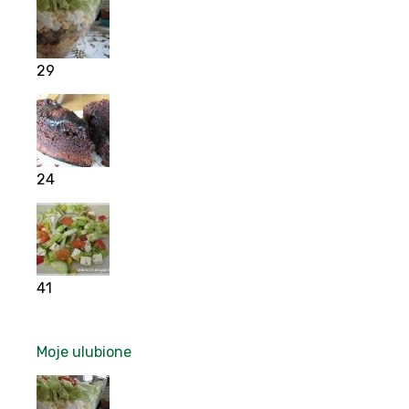
29
24
41
Moje ulubione