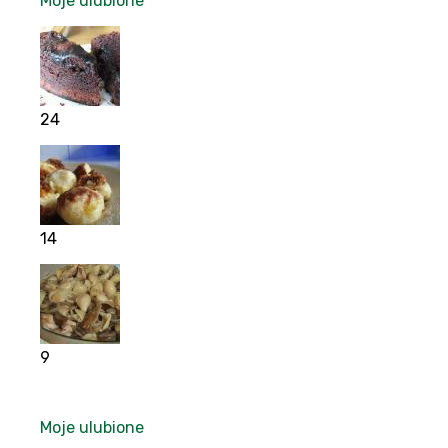
Moje ulubione
24
14
9
Moje ulubione