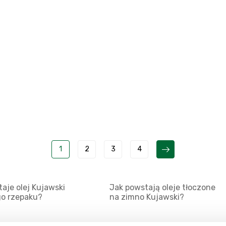
1
2
3
4
aje olej Kujawski
Jak powstają oleje tłoczone
go rzepaku?
na zimno Kujawski?