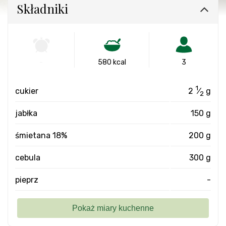
Składniki
-
580 kcal
3
1
cukier
2
⁄
g
2
jabłka
150 g
śmietana 18%
200 g
cebula
300 g
pieprz
-