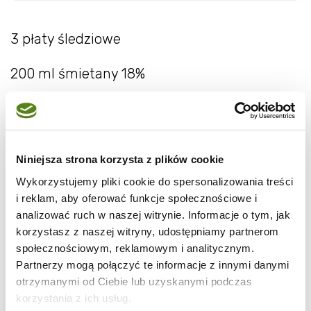
3 płaty śledziowe
200 ml śmietany 18%
2 cebule
1 jabłko
Niniejsza strona korzysta z plików cookie
1/2 łyżeczki cukru
Wykorzystujemy pliki cookie do spersonalizowania treści
i reklam, aby oferować funkcje społecznościowe i
pieprz do smaku
analizować ruch w naszej witrynie. Informacje o tym, jak
korzystasz z naszej witryny, udostępniamy partnerom
Śledzie namoczyć. Cebulę obrać, pokroić w
społecznościowym, reklamowym i analitycznym.
Partnerzy mogą połączyć te informacje z innymi danymi
drobną kostkę, sparzyć w gotowanej wodzie
otrzymanymi od Ciebie lub uzyskanymi podczas
przez 3 minuty. Jabłko obrać, zetrzeć na
korzystania z ich usług.
tarce o grubym sicie.