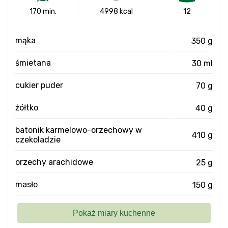
170 min.
4998 kcal
12
mąka
350 g
śmietana
30 ml
cukier puder
70 g
żółtko
40 g
batonik karmelowo-orzechowy w
410 g
czekoladzie
orzechy arachidowe
25 g
masło
150 g