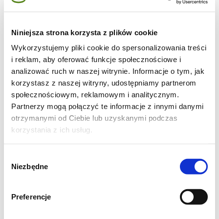
ciasto:
Niniejsza strona korzysta z plików cookie
Wykorzystujemy pliki cookie do spersonalizowania treści
300 g mąki, 150 g zimnego masła, 70 g cukru
i reklam, aby oferować funkcje społecznościowe i
pudru, 2 żółtka, 2 łyżki śmietany
analizować ruch w naszej witrynie. Informacje o tym, jak
korzystasz z naszej witryny, udostępniamy partnerom
Mąkę posiekać z zimnym masłem a potem
społecznościowym, reklamowym i analitycznym.
Partnerzy mogą połączyć te informacje z innymi danymi
rozgnieść je palcami aż powstaną grudki.
otrzymanymi od Ciebie lub uzyskanymi podczas
Dodać cukier. Wlać żółtka, śmietanę i bardzo
korzystania z ich usług.
szybko zagnieść. Kulę ciasta owinąć folią i
włożyć do lodówki na minimum 2 godziny. Na
Wybór
Niezbędne
wysmarowaną formę do tarty wyłożyć
zgody
rozwałkowany placek ciasta. Na cieście
ułożyć folię aluminiowa, a na niej rozsypać
Preferencje
fasolę i piec około 30 minut w 200 stopniach