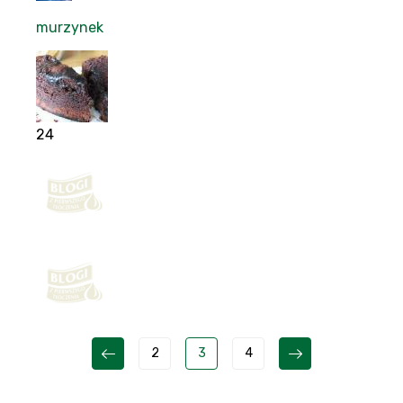
murzynek
24
2
3
4