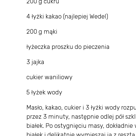
200 g cukru
4 łyżki kakao (najlepiej Wedel)
200 g mąki
łyżeczka proszku do pieczenia
3 jajka
cukier waniliowy
5 łyżek wody
Masło, kakao, cukier i 3 łyżki wody roz
przez 3 minuty, następnie odlej pół szk
białek. Po ostygnięciu masy, dokładnie 
białek i delikatnie wymieszaj ją z reszt