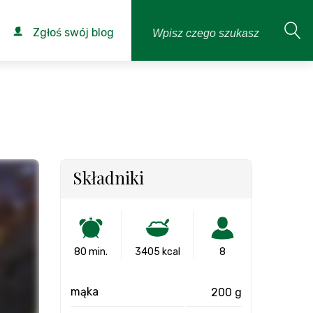
Zgłoś swój blog
Składniki
80 min.
3405 kcal
8
mąka
200 g