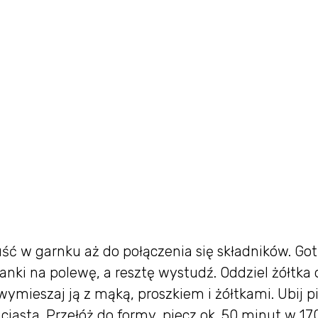
puść w garnku aż do połączenia się składników. Got
lanki na polewę, a resztę wystudź. Oddziel żółtka 
wymieszaj ją z mąką, proszkiem i żółtkami. Ubij p
ą ciasta. Przełóż do formy, piecz ok. 50 minut w 17