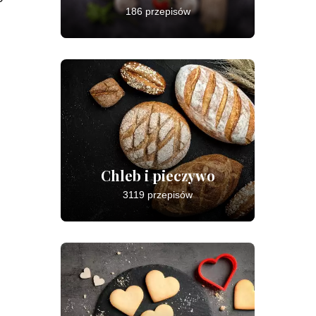
186 przepisów
Chleb i pieczywo
3119 przepisów