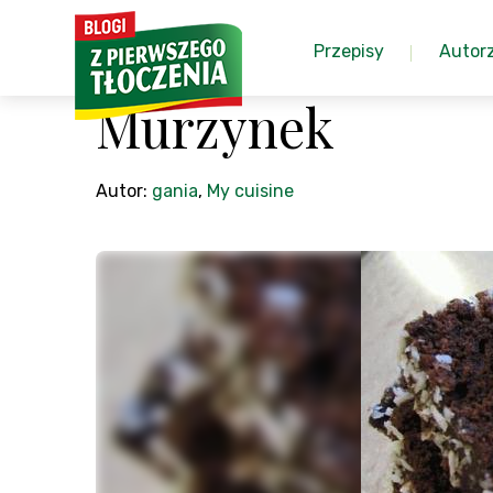
Przepisy
Autor
Murzynek
Autor:
gania
,
My cuisine