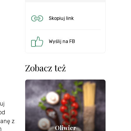
Skopiuj link
Wyślij na FB
Zobacz też
uj
od
ianę z
Oliwier
0