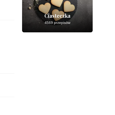
Ciasteczka
4569 przepisów