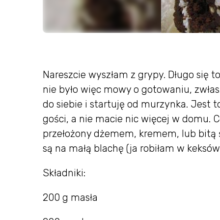
Nareszcie wyszłam z grypy. Długo się t
nie było więc mowy o gotowaniu, zwłasz
do siebie i startuję od murzynka. Jest t
gości, a nie macie nic więcej w domu. 
przełożony dżemem, kremem, lub bitą 
są na małą blachę (ja robiłam w keksów
Składniki:
200 g masła