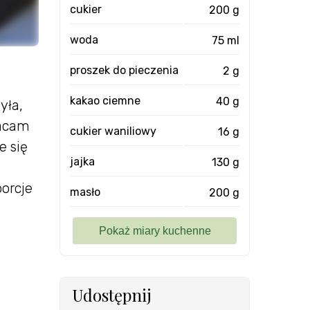
cukier
200 g
woda
75 ml
proszek do pieczenia
2 g
kakao ciemne
40 g
yła,
racam
cukier waniliowy
16 g
e się
jajka
130 g
orcje
masło
200 g
Udostępnij