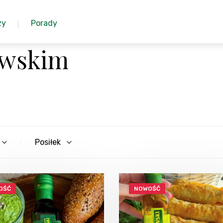
zy
Porady
jawskim
Posiłek
OŚĆ
NOWOŚĆ