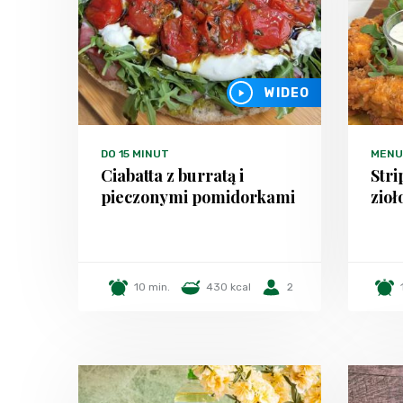
WIDEO
DO 15 MINUT
MENU
Ciabatta z burratą i
Stri
pieczonymi pomidorkami
zio
10 min.
430 kcal
2