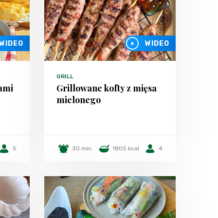
WIDEO
WIDEO
GRILL
łami
Grillowane kofty z mięsa
mielonego
5
30 min.
1805 kcal
4