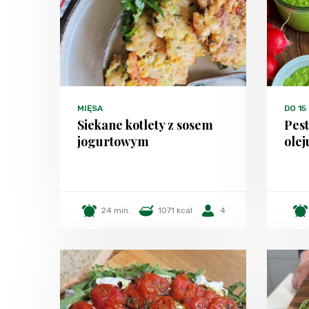
MIĘSA
DO 15
Siekane kotlety z sosem
Pest
jogurtowym
olej
24 min.
1071 kcal
4