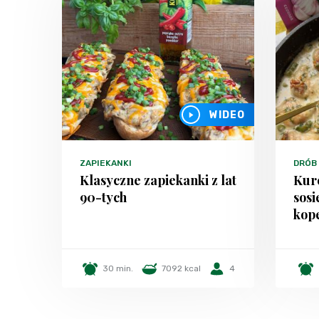
WIDEO
ZAPIEKANKI
DRÓB
Klasyczne zapiekanki z lat
Kur
90-tych
sosi
kop
30 min.
7092 kcal
4