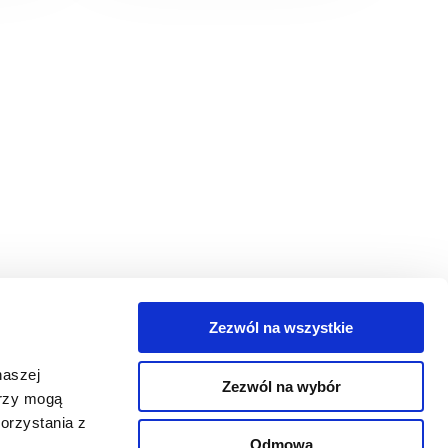
Zezwól na wszystkie
egorie
naszej
Zezwól na wybór
takt
erzy mogą
orzystania z
oguj się
Odmowa