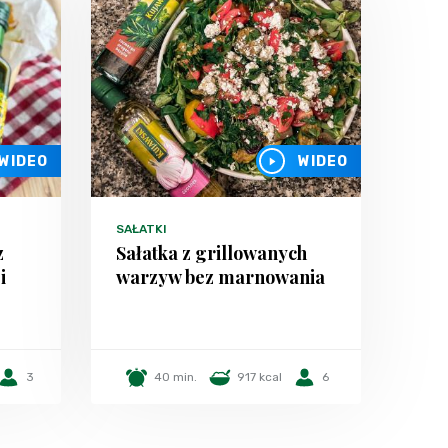
WIDEO
WIDEO
SAŁATKI
z
Sałatka z grillowanych
i
warzyw bez marnowania
3
40 min.
917 kcal
6