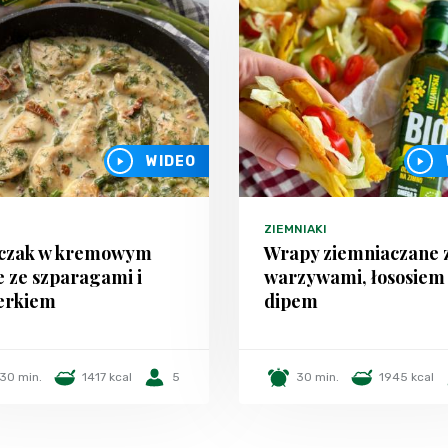
WIDEO
ZIEMNIAKI
czak w kremowym
Wrapy ziemniaczane 
e ze szparagami i
warzywami, łososiem 
erkiem
dipem
30 min.
1417 kcal
5
30 min.
1945 kcal