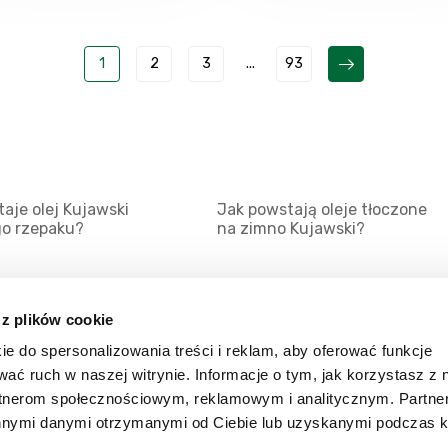
1
2
3
...
93
aje olej Kujawski
Jak powstają oleje tłoczone
go rzepaku?
na zimno Kujawski?
 z plików cookie
ie do spersonalizowania treści i reklam, aby oferować funkcje
Mapa serwisu
Kat
wać ruch w naszej witrynie. Informacje o tym, jak korzystasz z 
Kanały RSS
Kon
rtnerom społecznościowym, reklamowym i analitycznym. Partn
innymi danymi otrzymanymi od Ciebie lub uzyskanymi podczas k
Porady
Zal