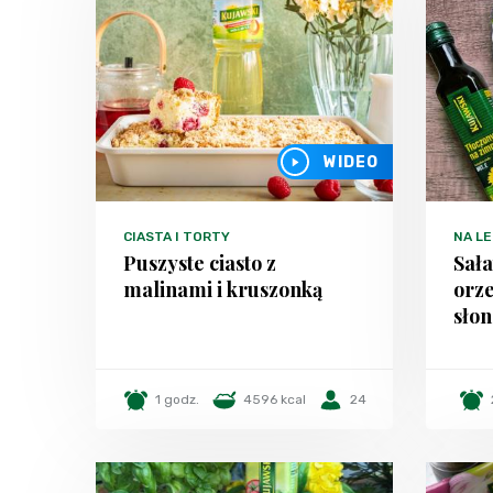
WIDEO
CIASTA I TORTY
NA LE
Puszyste ciasto z
Sał
malinami i kruszonką
orz
sło
1 godz.
4596 kcal
24