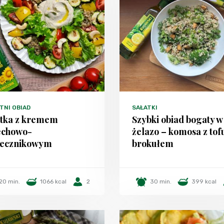
TNI OBIAD
SAŁATKI
atka z kremem
Szybki obiad bogaty w
echowo-
żelazo – komosa z tofu
necznikowym
brokułem
20 min.
1066 kcal
2
30 min.
399 kcal