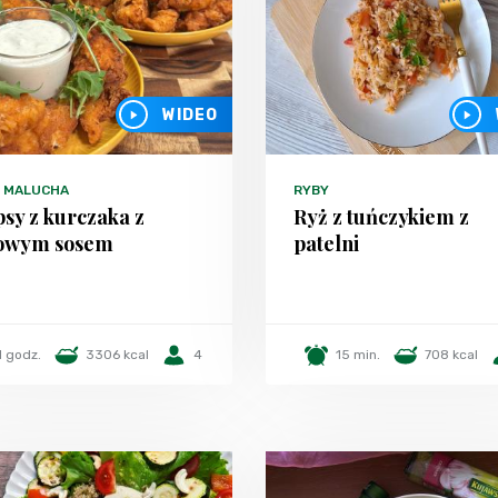
WIDEO
 MALUCHA
RYBY
psy z kurczaka z
Ryż z tuńczykiem z
łowym sosem
patelni
1 godz.
3306 kcal
4
15 min.
708 kcal