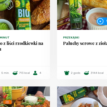
 MINUT
PRZEKĄSKI
o z liści rzodkiewki na
Paluchy serowe z zio
u
5 min.
713 kcal
4
2 godz.
3144 kcal