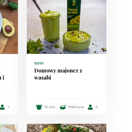
SOSY
Domowy majonez z
 i
wasabi
1
10 min.
1986 kcal
5