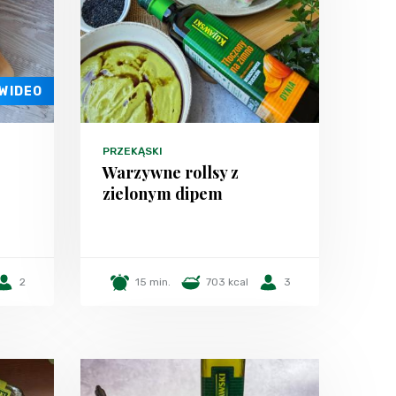
WIDEO
PRZEKĄSKI
Warzywne rollsy z
zielonym dipem
2
15 min.
703 kcal
3