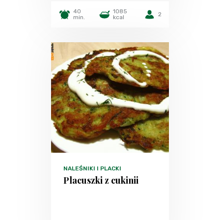
40
1085
2
min.
kcal
NALEŚNIKI I PLACKI
Placuszki z cukinii