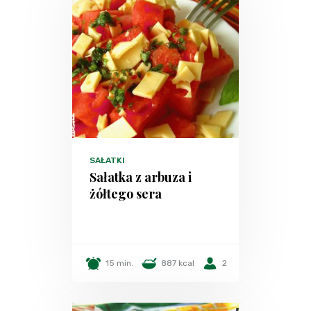
SAŁATKI
Sałatka z arbuza i
żółtego sera
15 min.
887 kcal
2