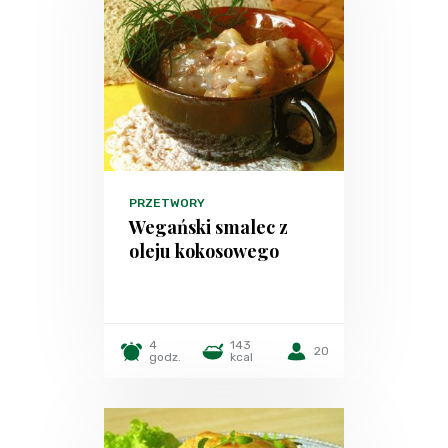
PRZETWORY
Wegański smalec z
oleju kokosowego
4
143
20
godz.
kcal