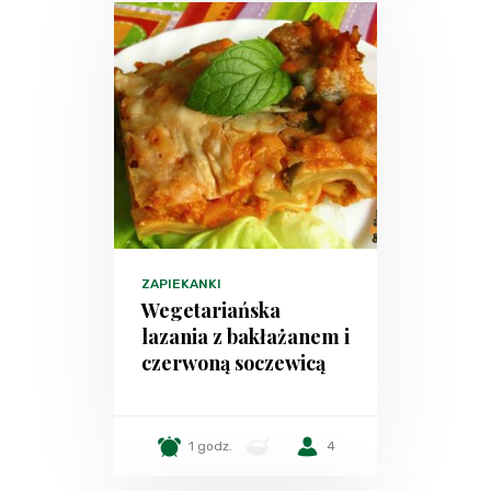
ZAPIEKANKI
Wegetariańska
lazania z bakłażanem i
czerwoną soczewicą
1 godz.
-
4