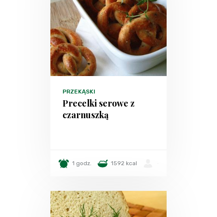
PRZEKĄSKI
Precelki serowe z
czarnuszką
1 godz.
1592 kcal
-