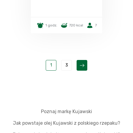
1 godz.
720 kcal
7
1
3
Poznaj markę Kujawski
Jak powstaje olej Kujawski z polskiego rzepaku?