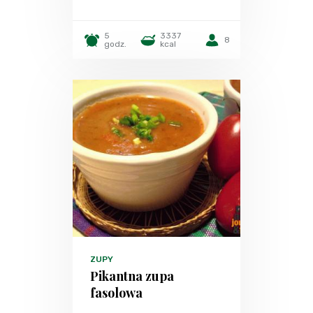
5
3337
8
godz.
kcal
ZUPY
Pikantna zupa
fasolowa