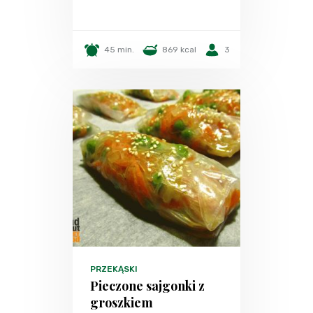
45 min.
869 kcal
3
PRZEKĄSKI
Pieczone sajgonki z
groszkiem