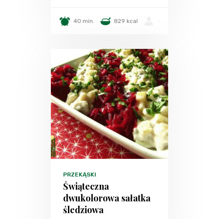
40 min.
829 kcal
-
PRZEKĄSKI
Świąteczna
dwukolorowa sałatka
śledziowa