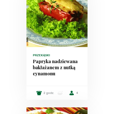
PRZEKĄSKI
Papryka nadziewana
bakłażanem z nutką
cynamonu
2 godz.
-
4