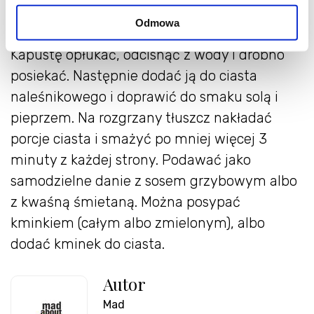
mąkę i mieszać (można użyć blendera), by
Odmowa
powstało ciasto podobne do naleśnikowego.
Kapustę opłukać, odcisnąć z wody i drobno
posiekać. Następnie dodać ją do ciasta
naleśnikowego i doprawić do smaku solą i
pieprzem. Na rozgrzany tłuszcz nakładać
porcje ciasta i smażyć po mniej więcej 3
minuty z każdej strony. Podawać jako
samodzielne danie z sosem grzybowym albo
z kwaśną śmietaną. Można posypać
kminkiem (całym albo zmielonym), albo
dodać kminek do ciasta.
Autor
Mad