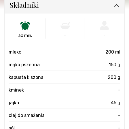
Składniki
30 min.
-
-
mleko
200 ml
mąka pszenna
150 g
kapusta kiszona
200 g
kminek
-
jajka
45 g
olej do smażenia
-
sól
-