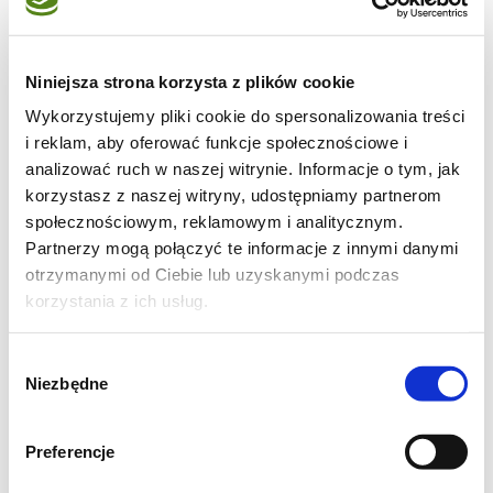
Niniejsza strona korzysta z plików cookie
Wykorzystujemy pliki cookie do spersonalizowania treści
i reklam, aby oferować funkcje społecznościowe i
analizować ruch w naszej witrynie. Informacje o tym, jak
korzystasz z naszej witryny, udostępniamy partnerom
społecznościowym, reklamowym i analitycznym.
Partnerzy mogą połączyć te informacje z innymi danymi
otrzymanymi od Ciebie lub uzyskanymi podczas
korzystania z ich usług.
Wybór
Niezbędne
zgody
Przepis podaję za Kiką, jedynie z tą różnicą,
Preferencje
że mnie zamiast 14 wyszło 7 sajgonek -