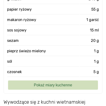
papier ryżowy
55 g
makaron ryżowy
1 garść
sos sojowy
15 ml
sezam
20 g
pieprz świeżo mielony
1 g
sól
1 g
czosnek
5 g
Wywodzące się z kuchni wietnamskiej