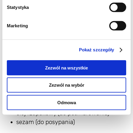
chyba miałam większy papier ryżowy :)
Statystyka
szklanka groszku (mrożonego)
1 marchewka
Marketing
garść makaronu ryżowego
7-8 arkuszy papieru ryżowego
Pokaż szczegóły
łyżka sosu sojowego
mała cebulka
Zezwól na wszystkie
ząbek czosnku
2 łyżeczki rozmarynu (drobno
Zezwól na wybór
posiekanego)
sól, kolorowy pieprz świeżo mielony
Odmowa
1 jajko
olej rzepakowy (do posmarowania)
sezam (do posypania)