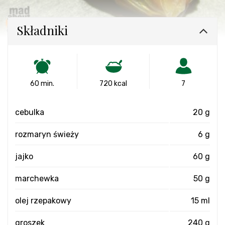
Składniki
60 min.
720 kcal
7
cebulka
20 g
rozmaryn świeży
6 g
jajko
60 g
marchewka
50 g
olej rzepakowy
15 ml
groszek
240 g