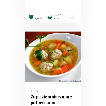
1
4638
-
godz.
kcal
ZUPY
Zupa ziemniaczana z
pulpecikami