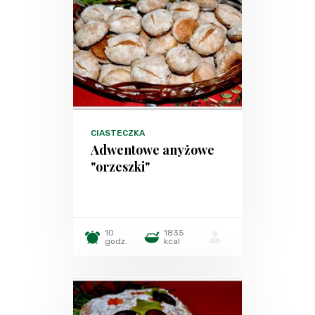
CIASTECZKA
Adwentowe anyżowe
"orzeszki"
10
1835
-
godz.
kcal