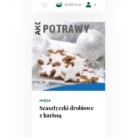
-
3248 kcal
6
MIĘSA
Szaszłyczki drobiowe
z harissą