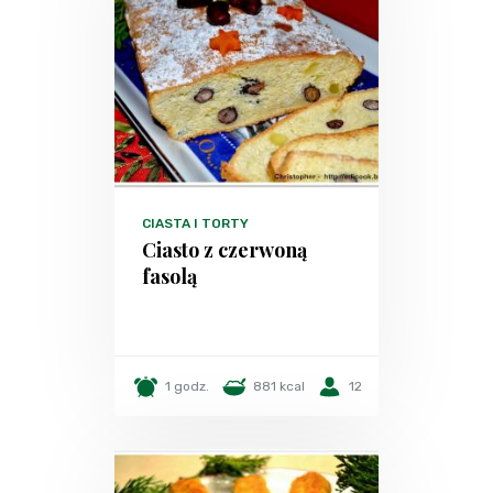
CIASTA I TORTY
Ciasto z czerwoną
fasolą
1 godz.
881 kcal
12