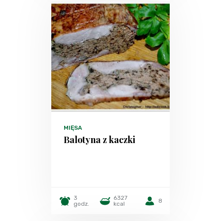
MIĘSA
Balotyna z kaczki
3
6327
8
godz.
kcal