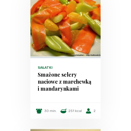
SAŁATKI
Smażone selery
naciowe z marchewką
i mandarynkami
30 min.
251 kcal
2