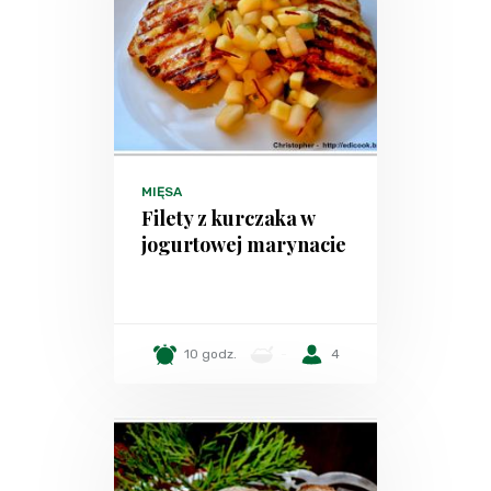
MIĘSA
Filety z kurczaka w
jogurtowej marynacie
10 godz.
-
4