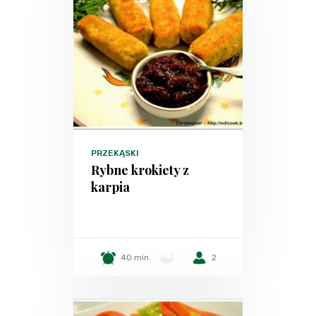
PRZEKĄSKI
Rybne krokiety z
karpia
40 min.
-
2