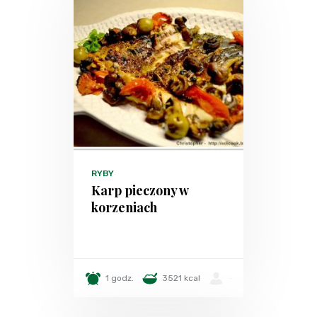
RYBY
Karp pieczony w
korzeniach
1 godz.
3521 kcal
-