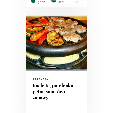
-
godz.
kcal
PRZEKĄSKI
Raclette, patelenka
pełna smaków i
zabawy