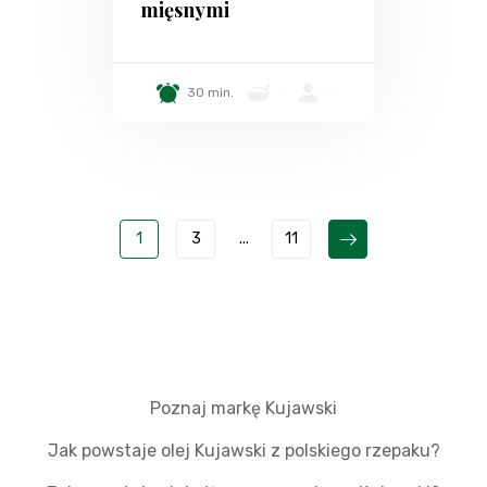
mięsnymi
30 min.
-
-
1
3
...
11
Poznaj markę Kujawski
Jak powstaje olej Kujawski z polskiego rzepaku?