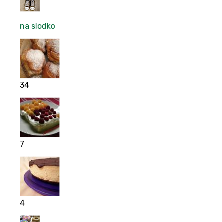
na slodko
34
7
4