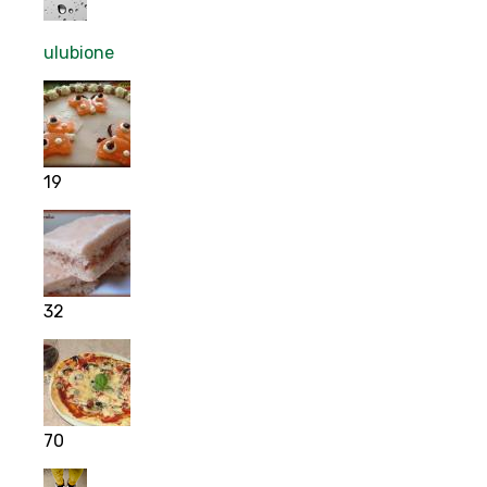
ulubione
19
32
70