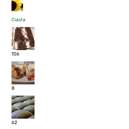
Ciasta
106
8
62