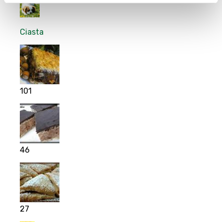
Ciasta
101
46
27