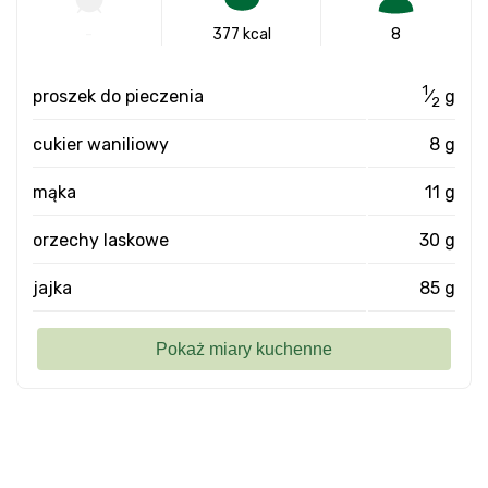
-
377 kcal
8
1
proszek do pieczenia
⁄
g
2
cukier waniliowy
8 g
mąka
11 g
orzechy laskowe
30 g
jajka
85 g