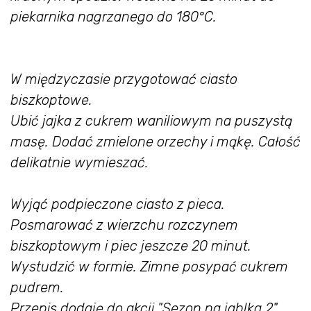
piekarnika nagrzanego do 180°C.
W międzyczasie przygotować ciasto
biszkoptowe.
Ubić jajka z cukrem waniliowym na puszystą
masę. Dodać zmielone orzechy i mąkę. Całość
delikatnie wymieszać.
Wyjąć podpieczone ciasto z pieca.
Posmarować z wierzchu rozczynem
biszkoptowym i piec jeszcze 20 minut.
Wystudzić w formie. Zimne posypać cukrem
pudrem.
Przepis dodaję do akcji "Sezon na jablka 2"