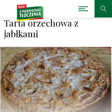
Tarta orzechowa z
jabłkami