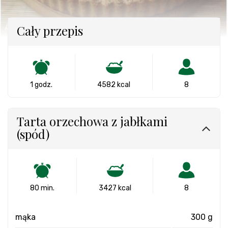
Cały przepis
1 godz.
4582 kcal
8
Tarta orzechowa z jabłkami
(spód)
80 min.
3427 kcal
8
mąka
300 g