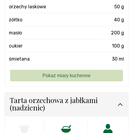
orzechy laskowe
50 g
żółtko
40 g
masło
200 g
cukier
100 g
śmietana
30 ml
Tarta orzechowa z jabłkami
(nadzienie)