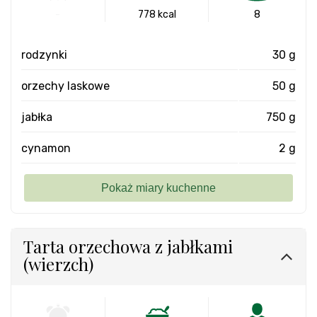
-
778 kcal
8
rodzynki
30 g
orzechy laskowe
50 g
jabłka
750 g
cynamon
2 g
Tarta orzechowa z jabłkami
(wierzch)