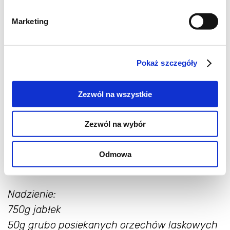
Składniki:
okrągła forma do tarty średnicy
Marketing
28cm
Ciasto kruche na spód:
Pokaż szczegóły
300g mąki
200g masła
Zezwól na wszystkie
50g zmielonych orzechów laskowych bez
skórki
Zezwól na wybór
100g cukru
2 żółtka
Odmowa
2 łyżki gęstej śmietany
Nadzienie:
750g jabłek
50g grubo posiekanych orzechów laskowych