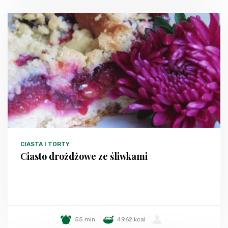
CIASTA I TORTY
Ciasto drożdżowe ze śliwkami
55 min.
4962 kcal
-