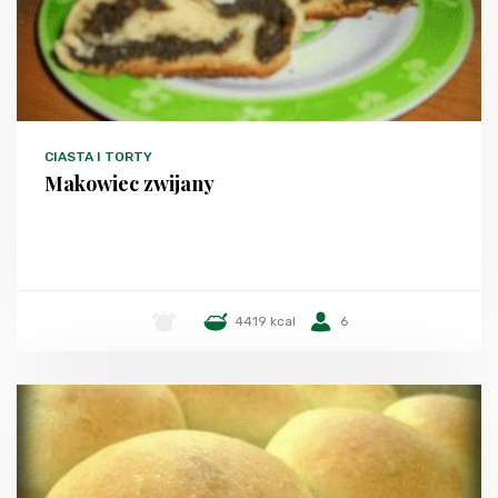
CIASTA I TORTY
Makowiec zwijany
-
4419 kcal
6