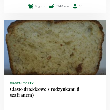
5 godz.
5243 kcal
10
CIASTA I TORTY
Ciasto drożdżowe z rodzynkami (i
szafranem)