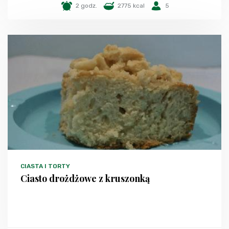
2 godz.
2775 kcal
5
CIASTA I TORTY
Ciasto drożdżowe z kruszonką