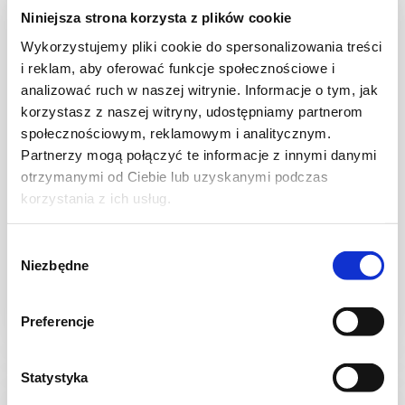
Niniejsza strona korzysta z plików cookie
Wykorzystujemy pliki cookie do spersonalizowania treści
i reklam, aby oferować funkcje społecznościowe i
analizować ruch w naszej witrynie. Informacje o tym, jak
korzystasz z naszej witryny, udostępniamy partnerom
społecznościowym, reklamowym i analitycznym.
Partnerzy mogą połączyć te informacje z innymi danymi
otrzymanymi od Ciebie lub uzyskanymi podczas
korzystania z ich usług.
CIASTECZKA
Rogaliki
Wybór
Niezbędne
zgody
Preferencje
-
3926 kcal
-
Statystyka