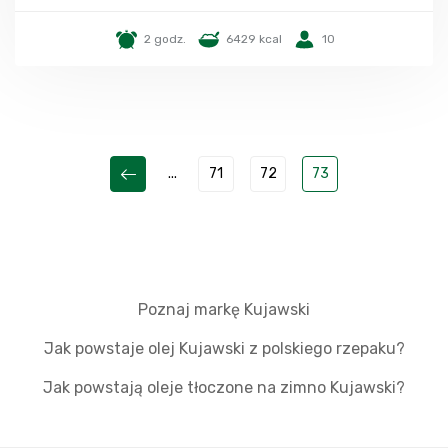
2 godz.
6429 kcal
10
...
71
72
73
Poznaj markę Kujawski
Jak powstaje olej Kujawski z polskiego rzepaku?
Jak powstają oleje tłoczone na zimno Kujawski?