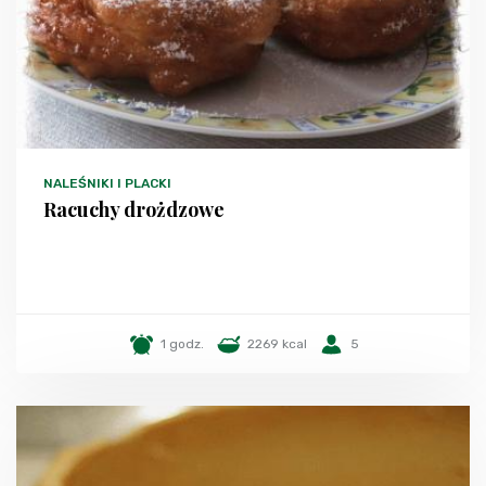
NALEŚNIKI I PLACKI
Racuchy drożdzowe
1 godz.
2269 kcal
5