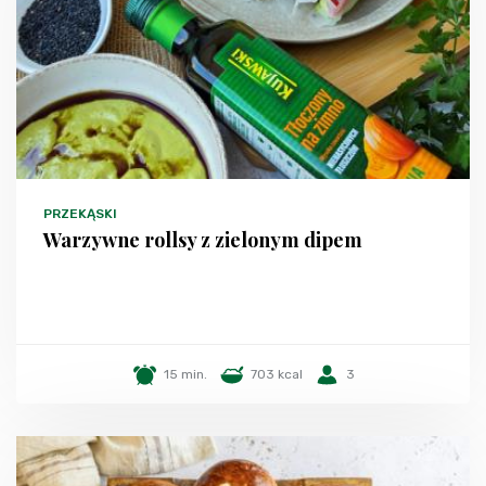
PRZEKĄSKI
Warzywne rollsy z zielonym dipem
15 min.
703 kcal
3