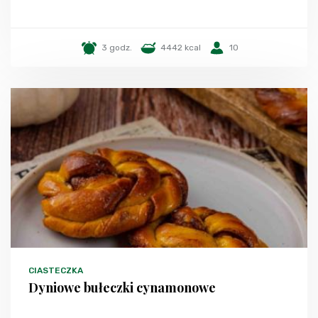
3 godz.
4442 kcal
10
CIASTECZKA
Dyniowe bułeczki cynamonowe