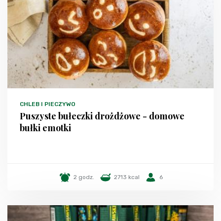
CHLEB I PIECZYWO
Puszyste bułeczki drożdżowe - domowe
bułki emotki
2 godz.
2713 kcal
6