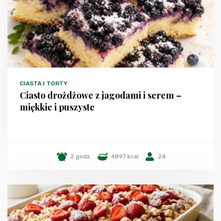
CIASTA I TORTY
Ciasto drożdżowe z jagodami i serem –
miękkie i puszyste
2 godz.
4897 kcal
24