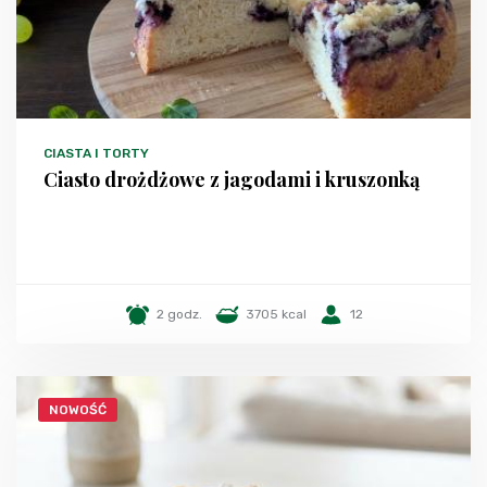
CIASTA I TORTY
Ciasto drożdżowe z jagodami i kruszonką
2 godz.
3705 kcal
12
NOWOŚĆ