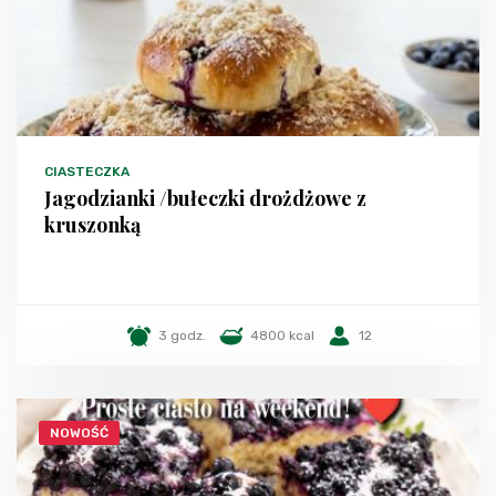
CIASTECZKA
Jagodzianki /bułeczki drożdżowe z
kruszonką
3 godz.
4800 kcal
12
NOWOŚĆ