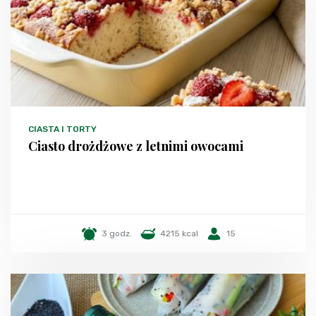
CIASTA I TORTY
Ciasto drożdżowe z letnimi owocami
3 godz.
4215 kcal
15