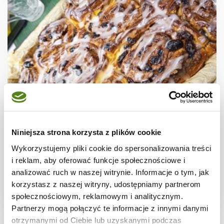
CIASTA I TORTY
Odrywane bułki cynamonki drożdżowe z
Niniejsza strona korzysta z plików cookie
rodzynkami i lukrem
Wykorzystujemy pliki cookie do spersonalizowania treści
i reklam, aby oferować funkcje społecznościowe i
analizować ruch w naszej witrynie. Informacje o tym, jak
korzystasz z naszej witryny, udostępniamy partnerom
3 godz.
20462 kcal
12
społecznościowym, reklamowym i analitycznym.
Partnerzy mogą połączyć te informacje z innymi danymi
otrzymanymi od Ciebie lub uzyskanymi podczas