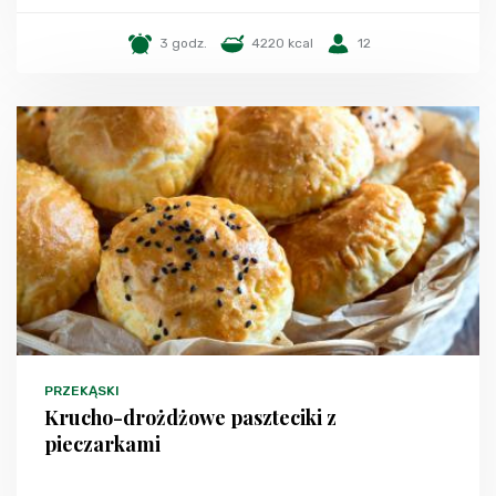
3 godz.
4220 kcal
12
PRZEKĄSKI
Krucho-drożdżowe paszteciki z
pieczarkami