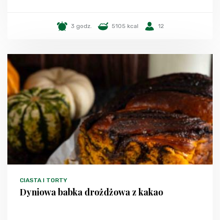
3 godz.
5105 kcal
12
CIASTA I TORTY
Dyniowa babka drożdżowa z kakao