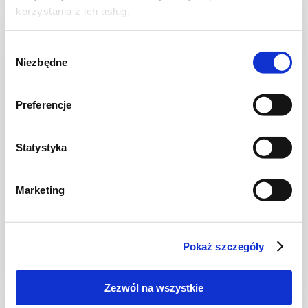
korzystania z ich usług.
Wybór
Niezbędne
zgody
Preferencje
Statystyka
Marketing
CIASTECZKA
Małpie bułeczki drożdżowe z dżemem
truskawkowym
Pokaż szczegóły
Zezwól na wszystkie
3 godz.
6250 kcal
9