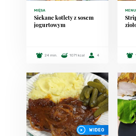
MIĘSA
MENU
Siekane kotlety z sosem
Stri
jogurtowym
zio
24 min.
1071 kcal
4
WIDEO