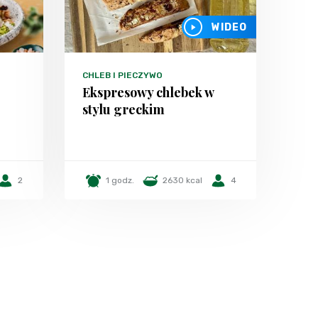
WIDEO
CHLEB I PIECZYWO
Ekspresowy chlebek w
stylu greckim
2
1 godz.
2630 kcal
4