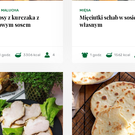
 MALUCHA
MIĘSA
psy z kurczaka z
Mięciutki schab w sosi
łowym sosem
własnym
1 godz.
3306 kcal
4
1 godz.
1562 kcal