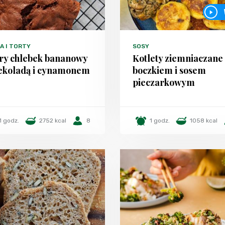
A I TORTY
SOSY
ry chlebek bananowy
Kotlety ziemniaczane
zekoladą i cynamonem
boczkiem i sosem
pieczarkowym
1 godz.
2752 kcal
8
1 godz.
1058 kcal