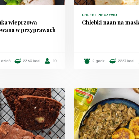
A
CHLEB I PIECZYWO
nka wieprzowa
Chlebki naan na maśl
owana w przyprawach
1 dzień
2360 kcal
10
2 godz.
2267 kcal