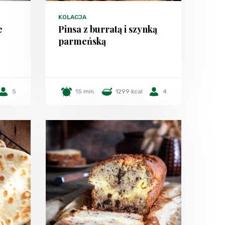
KOLACJA
e
Pinsa z burratą i szynką
parmeńską
5
15 min.
1299 kcal
4