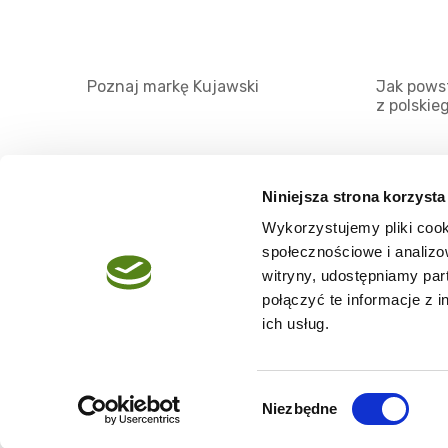
Poznaj markę Kujawski
Jak powst
z polskie
Niniejsza strona korzysta
Wykorzystujemy pliki cook
O serwisie
społecznościowe i analizo
Regulamin
witryny, udostępniamy pa
połączyć te informacje z 
Polityka prywatności
ich usług.
Wybór
Niezbędne
Copyright @2026 zpierwszegotloczenia.pl
zgody