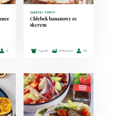
CIASTA I TORTY
ance
Chlebek bananowy ze
skyrem
8
1 godz.
2746 kcal
10