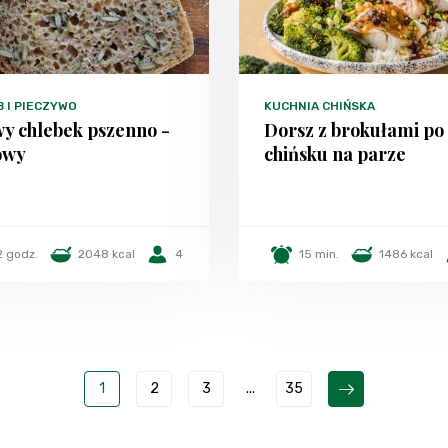
 I PIECZYWO
KUCHNIA CHIŃSKA
y chlebek pszenno -
Dorsz z brokułami po
owy
chińsku na parze
2 godz.
2048 kcal
4
15 min.
1486 kcal
1
2
3
...
35