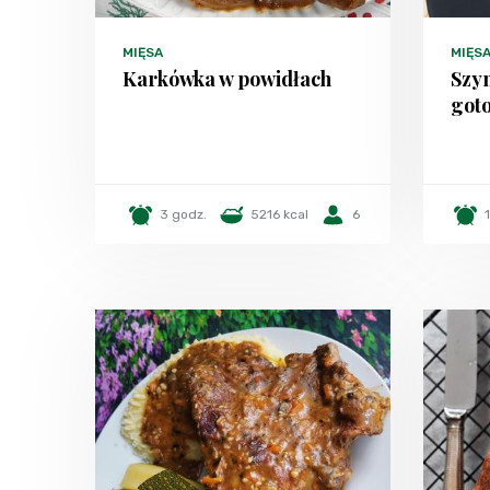
MIĘSA
MIĘS
Karkówka w powidłach
Szy
got
3 godz.
5216 kcal
6