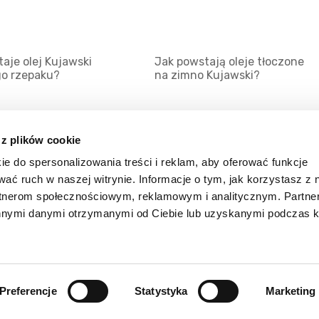
aje olej Kujawski
Jak powstają oleje tłoczone
go rzepaku?
na zimno Kujawski?
 z plików cookie
ie do spersonalizowania treści i reklam, aby oferować funkcje
Mapa serwisu
Kat
wać ruch w naszej witrynie. Informacje o tym, jak korzystasz z 
Kanały RSS
Kon
rtnerom społecznościowym, reklamowym i analitycznym. Partn
innymi danymi otrzymanymi od Ciebie lub uzyskanymi podczas k
Porady
Zal
Preferencje
Statystyka
Marketing