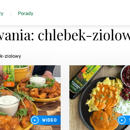
zy
Porady
ania: chlebek-ziolo
ek-ziolowy
WIDEO