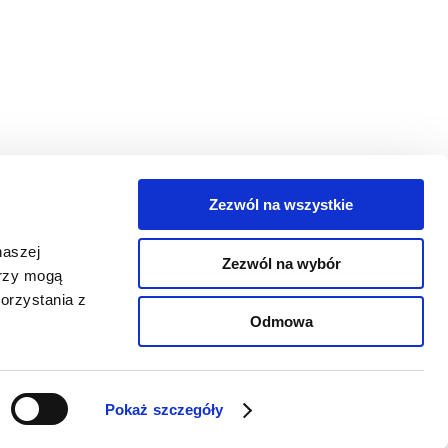
Zezwól na wszystkie
egorie
naszej
Zezwól na wybór
takt
erzy mogą
orzystania z
oguj się
Odmowa
Pokaż szczegóły