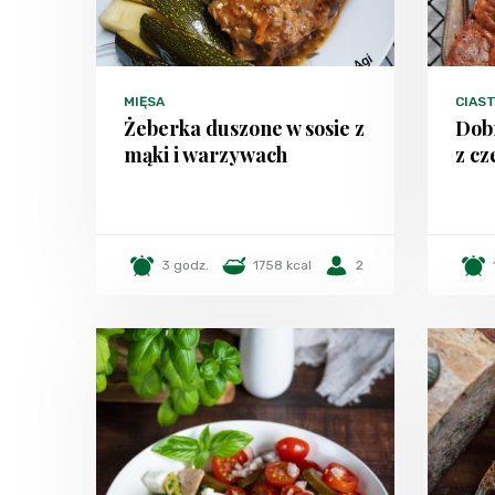
MIĘSA
CIAST
Żeberka duszone w sosie z
Dob
mąki i warzywach
z c
3 godz.
1758 kcal
2