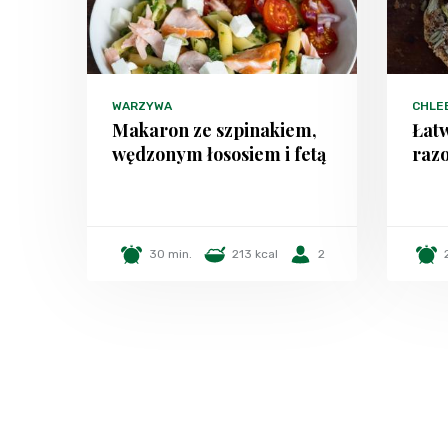
WARZYWA
CHLEB
Makaron ze szpinakiem,
Łatw
wędzonym łososiem i fetą
raz
30 min.
213 kcal
2