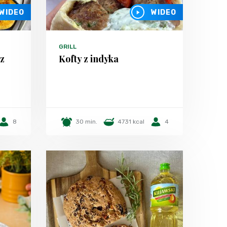
WIDEO
WIDEO
GRILL
 z
Kofty z indyka
8
30 min.
4731 kcal
4