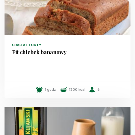
CIASTA I TORTY
Fit chlebek bananowy
1 godz.
1300 kcal
6