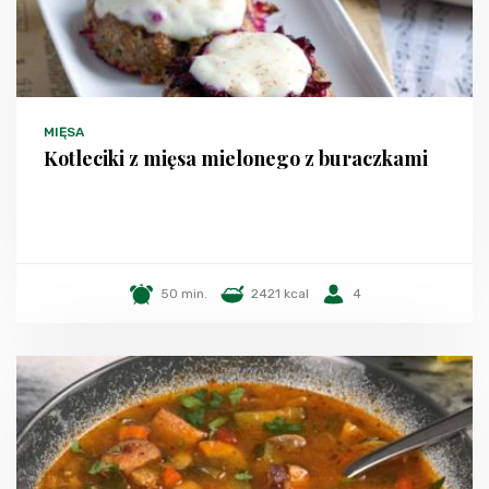
MIĘSA
Kotleciki z mięsa mielonego z buraczkami
50 min.
2421 kcal
4