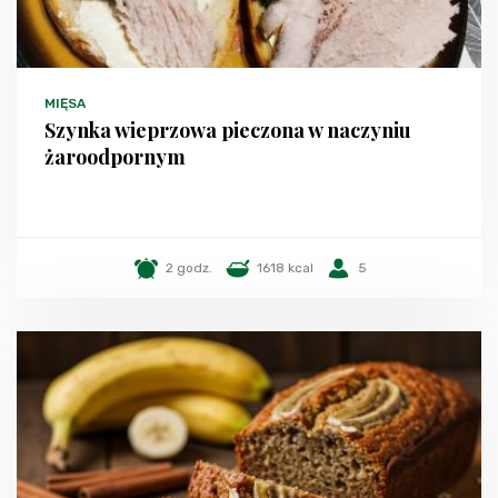
MIĘSA
Szynka wieprzowa pieczona w naczyniu
żaroodpornym
2 godz.
1618 kcal
5