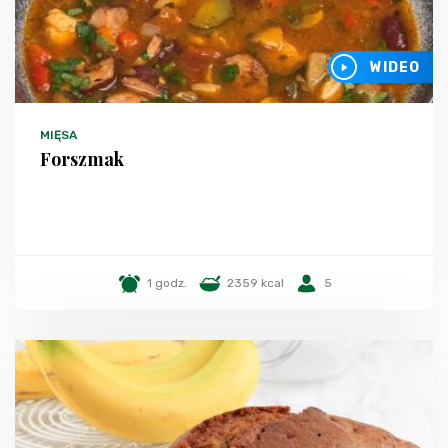
WIDEO
MIĘSA
Forszmak
1 godz.
2359 kcal
5