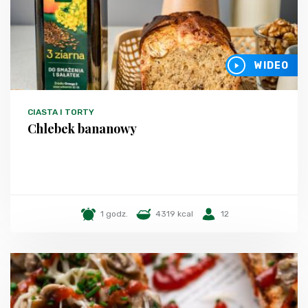
WIDEO
CIASTA I TORTY
Chlebek bananowy
1 godz.
4319 kcal
12