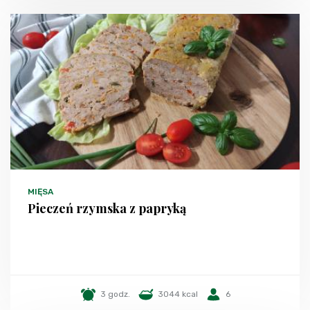
MIĘSA
Pieczeń rzymska z papryką
3 godz.
3044 kcal
6