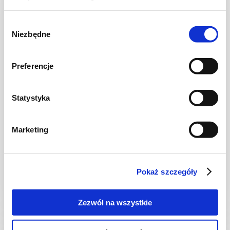
Wybór
Niezbędne
zgody
Preferencje
Statystyka
SAŁATKI
Marketing
Sałatka warstwowa z brokułem,
kurczakiem i fetą
Pokaż szczegóły
45 min.
2404 kcal
6
Zezwól na wszystkie