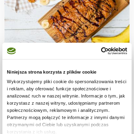
CIASTA I TORTY
Najlepszy fit chlebek bananowy
Niniejsza strona korzysta z plików cookie
Wykorzystujemy pliki cookie do spersonalizowania treści
i reklam, aby oferować funkcje społecznościowe i
analizować ruch w naszej witrynie. Informacje o tym, jak
1 godz.
2264 kcal
12
korzystasz z naszej witryny, udostępniamy partnerom
społecznościowym, reklamowym i analitycznym.
Partnerzy mogą połączyć te informacje z innymi danymi
otrzymanymi od Ciebie lub uzyskanymi podczas
korzystania z ich usług.