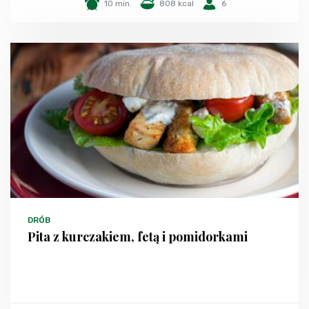
10 min.
808 kcal
6
DRÓB
Pita z kurczakiem, fetą i pomidorkami