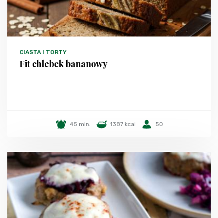
CIASTA I TORTY
Fit chlebek bananowy
45 min.
1387 kcal
50