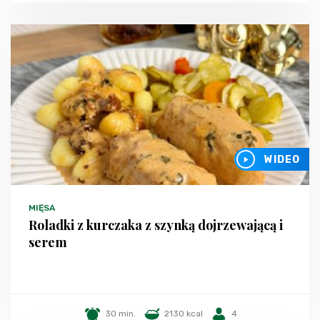
WIDEO
MIĘSA
Roladki z kurczaka z szynką dojrzewającą i
serem
30 min.
2130 kcal
4