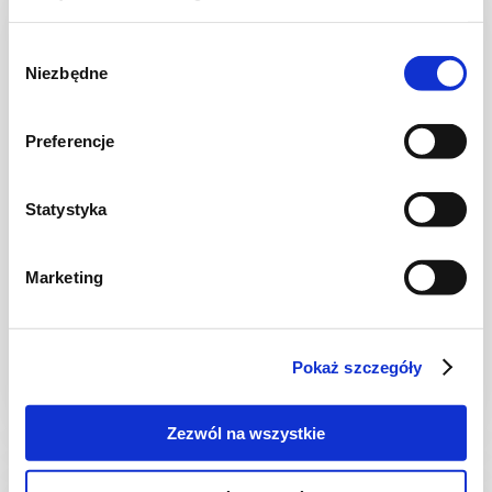
Wybór
Niezbędne
zgody
Preferencje
Statystyka
MIĘSA
Marketing
Żeberka duszone w sosie z mąki i
warzywach
Pokaż szczegóły
3 godz.
1758 kcal
2
Zezwól na wszystkie