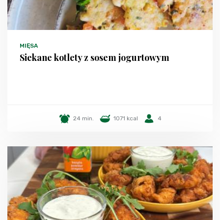
MIĘSA
Siekane kotlety z sosem jogurtowym
24 min.
1071 kcal
4