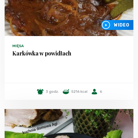
WIDEO
MIĘSA
Karkówka w powidłach
3 godz.
5216 kcal
6