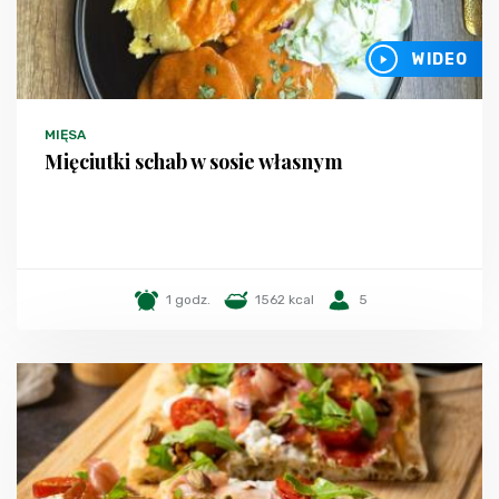
WIDEO
MIĘSA
Mięciutki schab w sosie własnym
1 godz.
1562 kcal
5