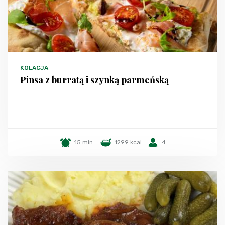
KOLACJA
Pinsa z burratą i szynką parmeńską
15 min.
1299 kcal
4