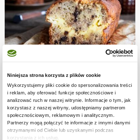
CIASTA I TORTY
Chlebek bananowy ze skyrem
Niniejsza strona korzysta z plików cookie
Wykorzystujemy pliki cookie do spersonalizowania treści
i reklam, aby oferować funkcje społecznościowe i
analizować ruch w naszej witrynie. Informacje o tym, jak
1 godz.
2746 kcal
10
korzystasz z naszej witryny, udostępniamy partnerom
społecznościowym, reklamowym i analitycznym.
Partnerzy mogą połączyć te informacje z innymi danymi
otrzymanymi od Ciebie lub uzyskanymi podczas
korzystania z ich usług.