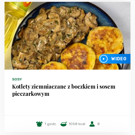
WIDEO
SOSY
Kotlety ziemniaczane z boczkiem i sosem
pieczarkowym
1 godz.
1058 kcal
8