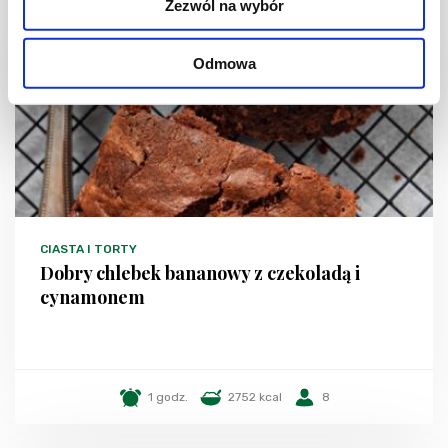
Zezwól na wybór
Odmowa
CIASTA I TORTY
Dobry chlebek bananowy z czekoladą i
cynamonem
1 godz.
2752 kcal
8