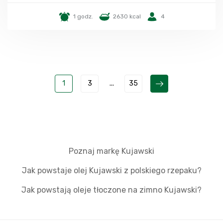
1 godz.
2630 kcal
4
1
3
...
35
Poznaj markę Kujawski
Jak powstaje olej Kujawski z polskiego rzepaku?
Jak powstają oleje tłoczone na zimno Kujawski?