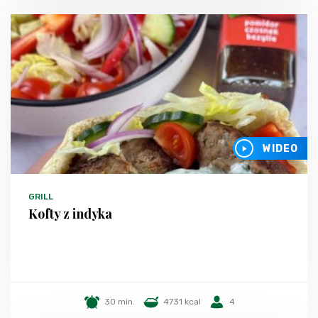
WIDEO
GRILL
Kofty z indyka
30 min.
4731 kcal
4