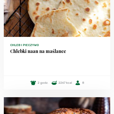
CHLEB I PIECZYWO
Chlebki naan na maślance
2 godz.
2267 kcal
8