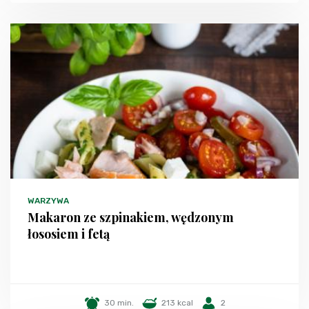
WARZYWA
Makaron ze szpinakiem, wędzonym
łososiem i fetą
30 min.
213 kcal
2