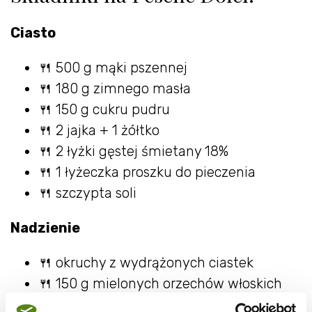
Ciasto
🍴 500 g mąki pszennej
🍴 180 g zimnego masła
🍴 150 g cukru pudru
🍴 2 jajka + 1 żółtko
🍴 2 łyżki gęstej śmietany 18%
🍴 1 łyżeczka proszku do pieczenia
🍴 szczypta soli
Nadzienie
🍴 okruchy z wydrążonych ciastek
🍴 150 g mielonych orzechów włoskich
🍴 3 łyżki kakao