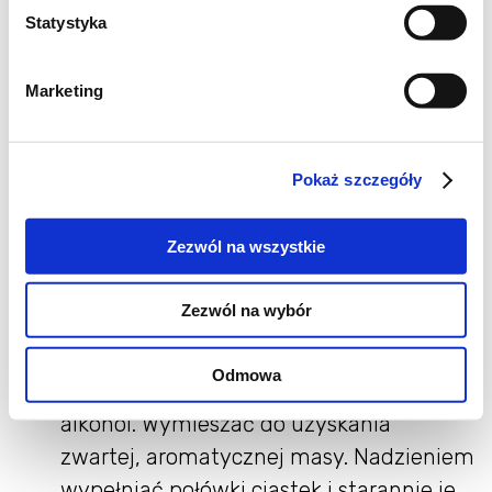
Statystyka
zagnieść ciasto i schłodzić przez 30
minut. Formować małe kulki wielkości
Marketing
orzecha włoskiego i układać na blasze
wyłożonej papierem do pieczenia. Piec w
180°C przez około 15–18 minut, aż spody
Pokaż szczegóły
lekko się zrumienią.
👩‍🍳
Wydrążanie
Jeszcze ciepłe ciastka
Zezwól na wszystkie
delikatnie wydrążyć od płaskiej strony.
Okruchy zachować do przygotowania
Zezwól na wybór
nadzienia.
👩‍🍳
Masa
Połączyć okruchy, miękkie
Odmowa
masło, mielone orzechy, kakao, powidła i
alkohol. Wymieszać do uzyskania
zwartej, aromatycznej masy. Nadzieniem
wypełniać połówki ciastek i starannie je