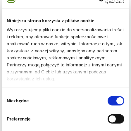
🍴 100 g miękkiego masła
🍴 3 łyżki powideł np. śliwkowych
Niniejsza strona korzysta z plików cookie
🍴 30 ml likieru Alchermes (lub rumu)
Wykorzystujemy pliki cookie do spersonalizowania treści
i reklam, aby oferować funkcje społecznościowe i
Do dekoracji
analizować ruch w naszej witrynie. Informacje o tym, jak
korzystasz z naszej witryny, udostępniamy partnerom
🍴 likier Alchermes
społecznościowym, reklamowym i analitycznym.
🍴 opcjonalnie: Limoncello lub żółty
Partnerzy mogą połączyć te informacje z innymi danymi
barwnik spożywczy
otrzymanymi od Ciebie lub uzyskanymi podczas
🍴 cukier kryształ
korzystania z ich usług.
🍴 świeże listki mięty lub melisy
Wybór
Niezbędne
zgody
Jak zrobić Pesche Dolci?
Preferencje
👩‍🍳
Pieczenie
Z podanych składników