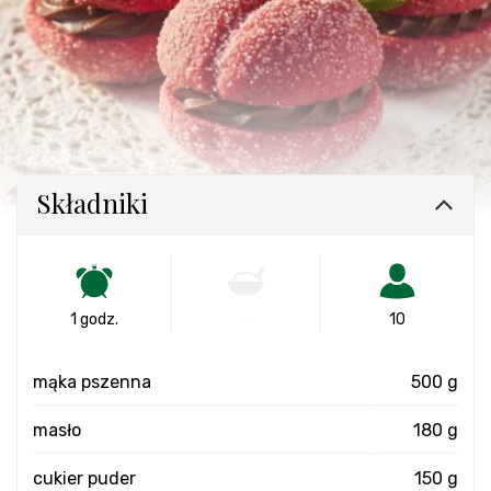
Składniki
1 godz.
-
10
mąka pszenna
500 g
masło
180 g
cukier puder
150 g