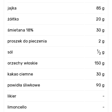
jajka
85 g
żółtko
20 g
śmietana 18%
30 g
proszek do pieczenia
2 g
1
sól
⁄
g
2
orzechy włoskie
150 g
kakao ciemne
30 g
powidła śliwkowe
90 g
likier
-
limoncello
-