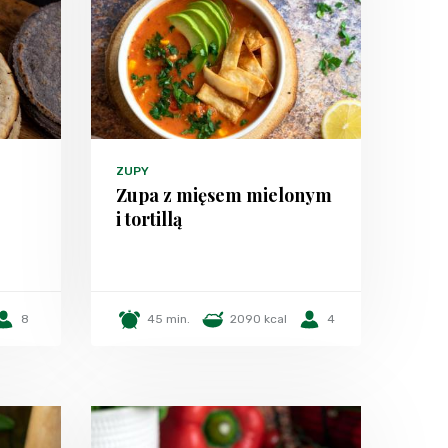
ZUPY
Zupa z mięsem mielonym
i tortillą
8
45 min.
2090 kcal
4