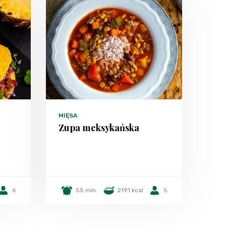
MIĘSA
Zupa meksykańska
6
55 min.
2191 kcal
5