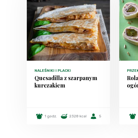
NALEŚNIKI I PLACKI
PRZE
Quesadilla z szarpanym
Rola
kurczakiem
ogó
1 godz.
2328 kcal
5