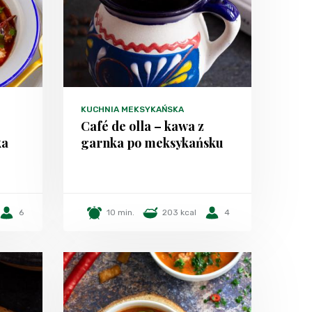
KUCHNIA MEKSYKAŃSKA
Café de olla – kawa z
ka
garnka po meksykańsku
6
10 min.
203 kcal
4