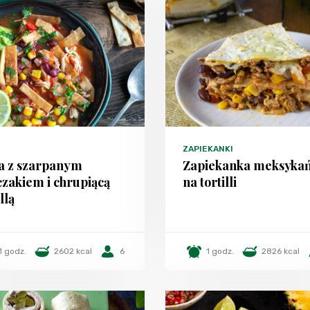
ZAPIEKANKI
a z szarpanym
Zapiekanka meksyka
zakiem i chrupiącą
na tortilli
llą
1 godz.
2602 kcal
6
1 godz.
2826 kcal