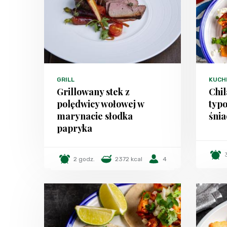
GRILL
KUCH
Grillowany stek z
Chil
polędwicy wołowej w
typ
marynacie słodka
śnia
papryka
2 godz.
2372 kcal
4