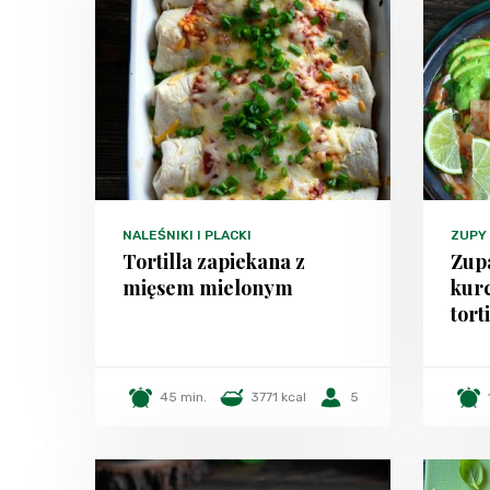
NALEŚNIKI I PLACKI
ZUPY
Tortilla zapiekana z
Zup
mięsem mielonym
kurc
torti
45 min.
3771 kcal
5