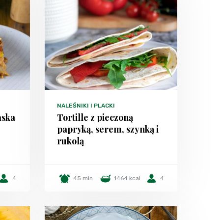
NALEŚNIKI I PLACKI
ńska
Tortille z pieczoną
papryką, serem, szynką i
rukolą
4
45 min.
1464 kcal
4