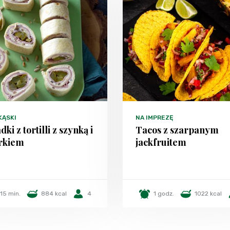
KĄSKI
NA IMPREZĘ
dki z tortilli z szynką i
Tacos z szarpanym
rkiem
jackfruitem
15 min.
884 kcal
4
1 godz.
1022 kcal