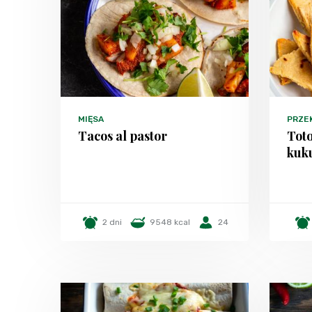
MIĘSA
PRZE
Tacos al pastor
Tot
kuk
2 dni
9548 kcal
24