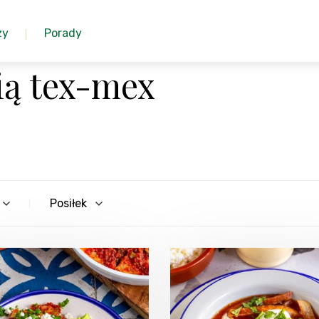
zy
Porady
ią tex-mex
Posiłek