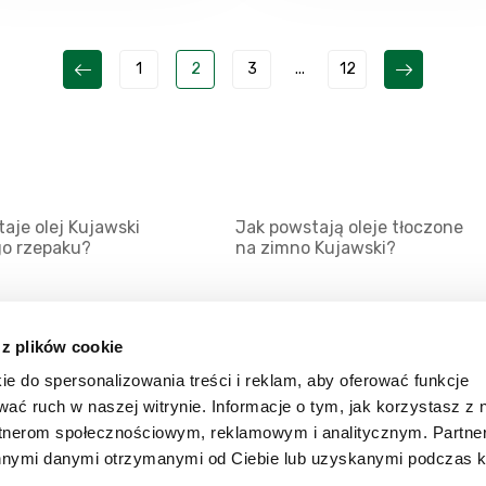
1
2
3
...
12
aje olej Kujawski
Jak powstają oleje tłoczone
go rzepaku?
na zimno Kujawski?
 z plików cookie
ie do spersonalizowania treści i reklam, aby oferować funkcje
Mapa serwisu
Kat
wać ruch w naszej witrynie. Informacje o tym, jak korzystasz z 
Kanały RSS
Kon
rtnerom społecznościowym, reklamowym i analitycznym. Partn
innymi danymi otrzymanymi od Ciebie lub uzyskanymi podczas k
Porady
Zal