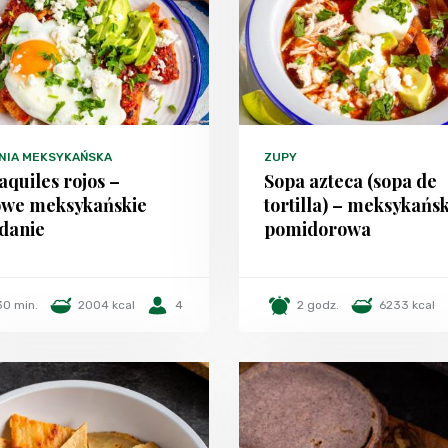
NIA MEKSYKAŃSKA
ZUPY
aquiles rojos –
Sopa azteca (sopa de
owe meksykańskie
tortilla) – meksykańs
danie
pomidorowa
30 min.
2004 kcal
4
2 godz.
6233 kcal