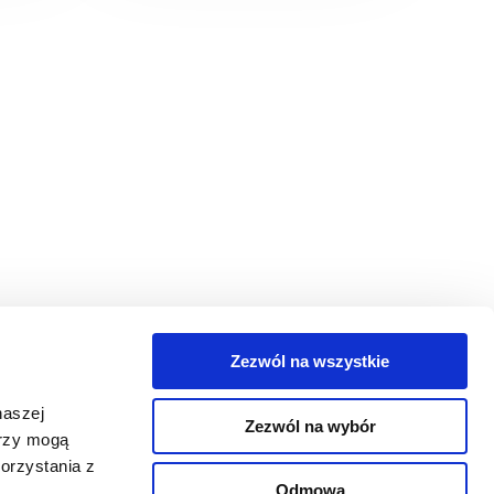
Zezwól na wszystkie
egorie
naszej
Zezwól na wybór
takt
erzy mogą
orzystania z
oguj się
Odmowa