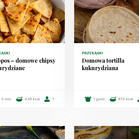
KĄSKI
PRZEKĄSKI
opos – domowe chipsy
Domowa tortilla
urydziane
kukurydziana
5 min.
438 kcal
1
1 godz.
875 kcal