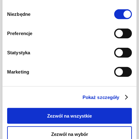
Wybór
Niezbędne
zgody
Preferencje
Statystyka
ZUPY
Zdrowa zupa - krem z pokrzyw
Marketing
Pokaż szczegóły
30 min.
-
-
Zezwól na wszystkie
Zezwól na wybór