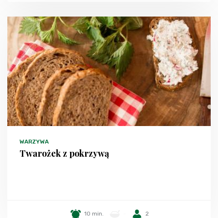
WARZYWA
Twarożek z pokrzywą
10 min.
-
2