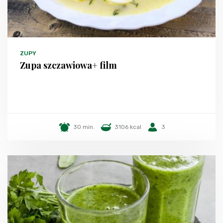
ZUPY
Zupa szczawiowa+ film
30 min.
3106 kcal
3