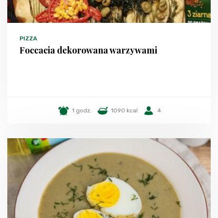
PIZZA
Foccacia dekorowana warzywami
1 godz.
1090 kcal
4