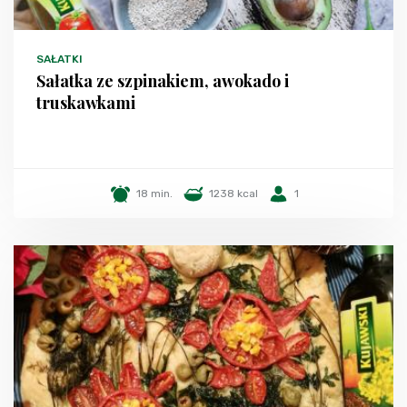
SAŁATKI
Sałatka ze szpinakiem, awokado i
truskawkami
18 min.
1238 kcal
1