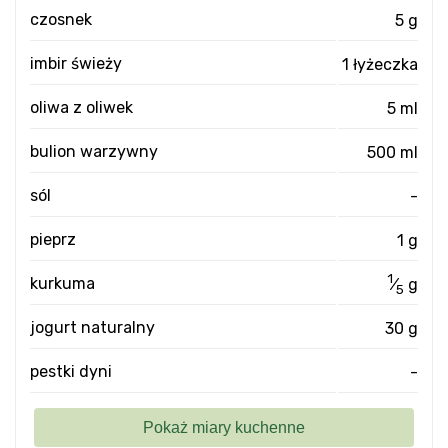
czosnek
5 g
imbir świeży
1 łyżeczka
oliwa z oliwek
5 ml
bulion warzywny
500 ml
sól
-
pieprz
1 g
1
kurkuma
⁄
g
5
jogurt naturalny
30 g
pestki dyni
-