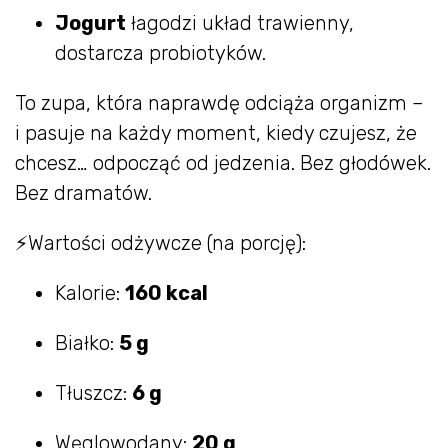
Jogurt
łagodzi układ trawienny,
dostarcza probiotyków.
To zupa, która naprawdę odciąża organizm –
i pasuje na każdy moment, kiedy czujesz, że
chcesz… odpocząć od jedzenia. Bez głodówek.
Bez dramatów.
⚡Wartości odżywcze (na porcję):
Kalorie:
160 kcal
Białko:
5 g
Tłuszcz:
6 g
Węglowodany:
20 g