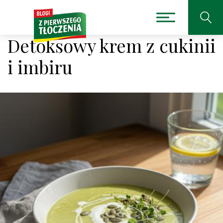
Detoksowy krem z cukinii
i imbiru