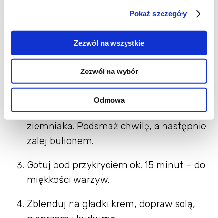
👩‍🍳 Jak przygotować
Pokaż szczegóły
detoksowy krem z cukinii i
imbiru?
Zezwól na wszystkie
W garnku rozgrzej oliwę i zeszklij cebulę z
Zezwól na wybór
czosnkiem i imbirem.
Odmowa
Dodaj pokrojoną w plastry cukinię i
ziemniaka. Podsmaż chwilę, a następnie
zalej bulionem.
Gotuj pod przykryciem ok. 15 minut – do
miękkości warzyw.
Zblenduj na gładki krem, dopraw solą,