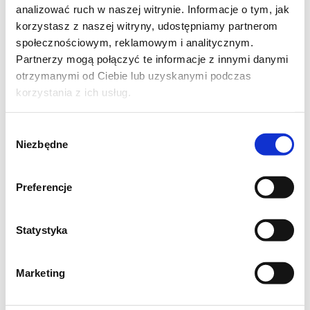
analizować ruch w naszej witrynie. Informacje o tym, jak
1 łyżeczka świeżo startego imbiru,
korzystasz z naszej witryny, udostępniamy partnerom
społecznościowym, reklamowym i analitycznym.
1 łyżeczka oliwy z oliwek,
Partnerzy mogą połączyć te informacje z innymi danymi
otrzymanymi od Ciebie lub uzyskanymi podczas
500 ml bulionu warzywnego,
korzystania z ich usług.
sól, pieprz, szczypta kurkumy,
Wybór
Niezbędne
zgody
2 łyżki jogurtu naturalnego (do podania),
pestki dyni / kiełki do posypania
Preferencje
(opcjonalnie).
Statystyka
Marketing