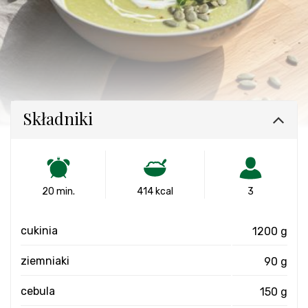
Składniki
20 min.
414 kcal
3
cukinia
1200 g
ziemniaki
90 g
cebula
150 g