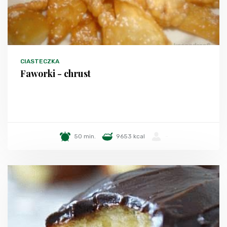
CIASTECZKA
Faworki - chrust
50 min.
9653 kcal
-