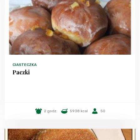
CIASTECZKA
Paczki
2 godz.
5938 kcal
50