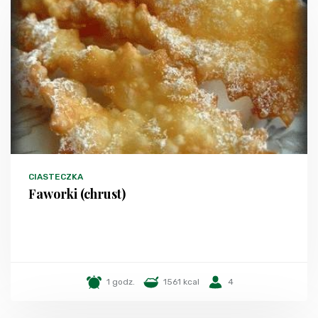
CIASTECZKA
Faworki (chrust)
1 godz.
1561 kcal
4