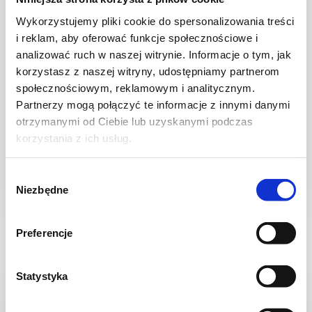
Wykorzystujemy pliki cookie do spersonalizowania treści
i reklam, aby oferować funkcje społecznościowe i
analizować ruch w naszej witrynie. Informacje o tym, jak
korzystasz z naszej witryny, udostępniamy partnerom
społecznościowym, reklamowym i analitycznym.
Partnerzy mogą połączyć te informacje z innymi danymi
CIASTECZKA
Faworki drożdzowe
otrzymanymi od Ciebie lub uzyskanymi podczas
korzystania z ich usług.
Wybór
Niezbędne
zgody
50 min.
2953 kcal
-
Preferencje
Statystyka