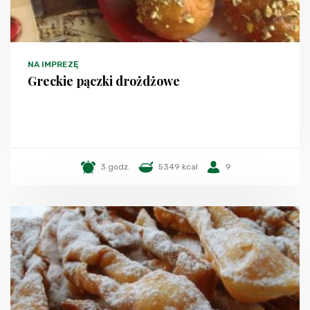
NA IMPREZĘ
Greckie pączki drożdżowe
3 godz.
5349 kcal
9