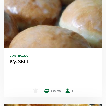
CIASTECZKA
PĄCZKI II
-
520 kcal
6