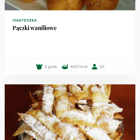
CIASTECZKA
Pączki waniliowe
2 godz.
4207 kcal
25