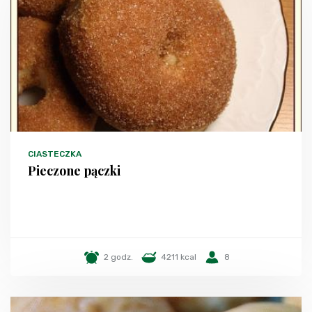
CIASTECZKA
Pieczone pączki
2 godz.
4211 kcal
8