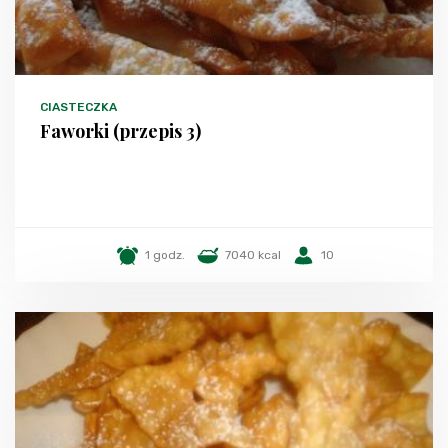
CIASTECZKA
Faworki (przepis 3)
1 godz.
7040 kcal
10