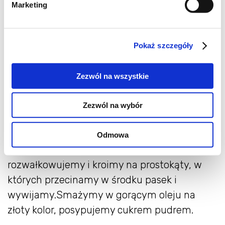
masę oraz pozostawić do wyrośnięcia
Marketing
przykryte ściereczką.
Do drugiej miski wysypać 4 szklanki mąki
Pokaż szczegóły
pszennej następnie posolić i wbić 3 całe jajka
i 2 żółtka i wyrośnięte drożdże. Wszystko
Zezwól na wszystkie
razem mieszamy i wyrabiamy na jednolite
ciasto, w razie potrzeby dosypujemy mąkę.
Zezwól na wybór
Następnie przykrywamy ściereczką i
wstawiamy na 30 minut do lodówki. Po tym
Odmowa
czasie oczekiwania wyjmujemy ciasto i
rozwałkowujemy i kroimy na prostokąty, w
których przecinamy w środku pasek i
wywijamy.Smażymy w gorącym oleju na
złoty kolor, posypujemy cukrem pudrem.