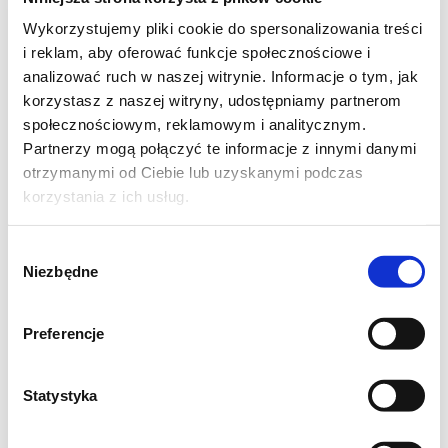
Wykorzystujemy pliki cookie do spersonalizowania treści
i reklam, aby oferować funkcje społecznościowe i
analizować ruch w naszej witrynie. Informacje o tym, jak
MLEKO 1/4 SZKLANKI
korzystasz z naszej witryny, udostępniamy partnerom
społecznościowym, reklamowym i analitycznym.
MĄKA PSZENNA 4 SZKLANKI
Partnerzy mogą połączyć te informacje z innymi danymi
otrzymanymi od Ciebie lub uzyskanymi podczas
DROŻDŻE 4 DAG
korzystania z ich usług.
SÓL (szczypta)
Wybór
Niezbędne
zgody
CUKIER 1 ŁYŻKA
Preferencje
JAJKA 5 SZTUK
Do ciepłego mleka wrzucić pokruszone
Statystyka
drożdże i łyżkę cukru i wymieszać na gładką