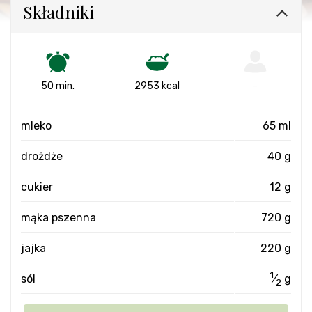
Składniki
50 min.
2953 kcal
-
mleko
65 ml
drożdże
40 g
cukier
12 g
mąka pszenna
720 g
jajka
220 g
1
sól
⁄
g
2